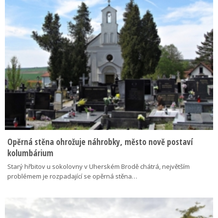
Opěrná stěna ohrožuje náhrobky, město nově postaví
kolumbárium
Starý hřbitov u sokolovny v Uherském Brodě chátrá, největším
problémem je rozpadající se opěrná stěna…