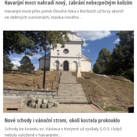
Havarijní most nahradí nový, zabrání nebezpečným kolizím
Havarijní most přes potok Dlouhá řeka v Boršicích už brzy skončí
ve sběrných surovinách, stavba nového…
Nové schody i vánoční strom, okolí kostela prokouklo
Schody ke kostelu sv. Václava v Korytné už vysílaly S.O.S. I když
nebyly vyloženě v havarijním…