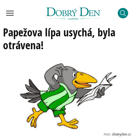
Papežova lípa usychá, byla
otrávena!
Foto:
iDobryDen.cz