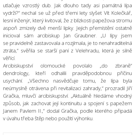
utlačuje vzrostlý dub. Jak dlouho tady asi památná lípa
vydrží?“ nechal se už před třemi lety slyšet Vít Kolečkář,
lesní inženýr, který kvitoval, že z blízkosti papežova stromu
aspoň zmizely dvě menší lipky. Jejich přemístění ostatně
inicioval sám arcibiskup Jan Graubner. „U lípy jsem
se pravidelně zastavovala a rozjímala, je to nenahraditelná
ztráta,“ svěřila se starší paní z Velehradu, která je silně
věřící.
Arcibiskupství olomoucké povolalo „do zbraně“
dendrology, kteří odhalili pravděpodobnou příčinu
usychání. „Všechno nasvědčuje tomu, že lípa byla
neúmyslně otrávena při revitalizaci zahrady,“ prozradil Jiří
Gračka, mluvčí arcibiskupství. „Aktuálně hledáme vhodný
způsob, jak zachovat její kontinuitu a spojení s papežem
Janem Pavlem II.,“ dodal Gračka, podle kterého připadá
v úvahu třeba štěp nebo použití výhonku.