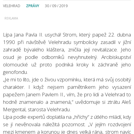
VELEHRAD
ZPRÁVY
30 / 09 / 2019
Lípa Jana Pavla II. usychá! Strom, který papež 22. dubna
1990 při návštěvě Velehradu symbolicky zasadil v jižní
zahradě bývalého kláštera, zničila její revitalizace. Jeho
osud je podle odborníků nevyhnutelný. Arcibiskupství
olomoucké už proto podniká kroky k záchraně jeho
genofondu.
„Je mi to líto, jde o živou vzpomínku, která má svůj osobitý
charakter. I když nejsem pamětníkem jeho vysazení
papežem Janem Pavlem II., vím, že pro lidi a Velehrad to
hodně znamenalo a znamená,“ uvědomuje si ztrátu Aleš
Mergental, starosta Velehradu.
Lípa podle expertů doplatila na „hříchy“ z útlého mládí, kdy
se jí nevěnovala náležitá pozornost. „V jejím rozdvojení
mezi kmenem a korunou je dnes velká rána, strom navíc