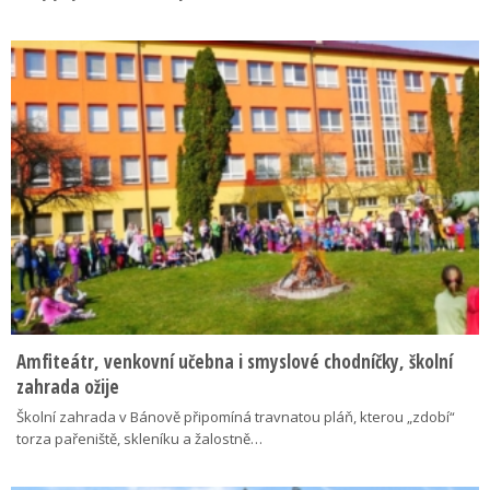
Amfiteátr, venkovní učebna i smyslové chodníčky, školní
zahrada ožije
Školní zahrada v Bánově připomíná travnatou pláň, kterou „zdobí“
torza pařeniště, skleníku a žalostně…