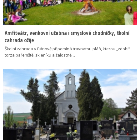
Amfiteátr, venkovní učebna i smyslové chodníčky, školní
zahrada ožije
Školní zahrada v Bánově připomíná travnatou pláň, kterou „zdobí“
torza pařeniště, skleníku a žalostně…