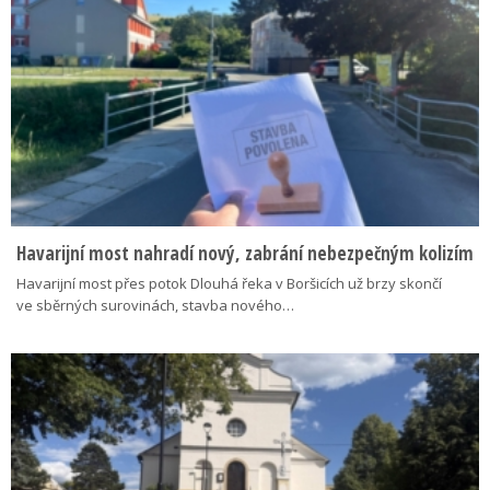
Havarijní most nahradí nový, zabrání nebezpečným kolizím
Havarijní most přes potok Dlouhá řeka v Boršicích už brzy skončí
ve sběrných surovinách, stavba nového…