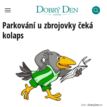
Parkování u zbrojovky čeká
kolaps
Foto:
iDobryDen.cz