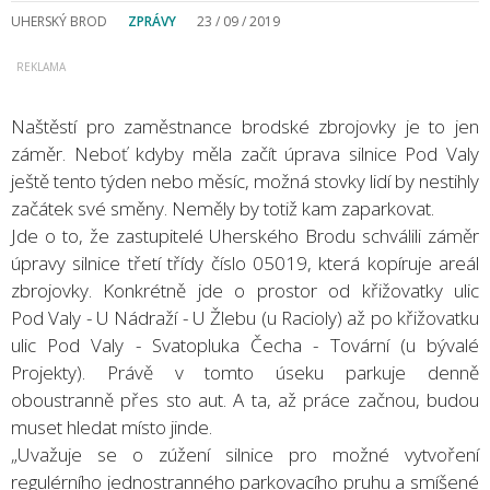
UHERSKÝ BROD
ZPRÁVY
23 / 09 / 2019
Naštěstí pro zaměstnance brodské zbrojovky je to jen
záměr. Neboť kdyby měla začít úprava silnice Pod Valy
ještě tento týden nebo měsíc, možná stovky lidí by nestihly
začátek své směny. Neměly by totiž kam zaparkovat.
Jde o to, že zastupitelé Uherského Brodu schválili záměr
úpravy silnice třetí třídy číslo 05019, která kopíruje areál
zbrojovky. Konkrétně jde o prostor od křižovatky ulic
Pod Valy - U Nádraží - U Žlebu (u Racioly) až po křižovatku
ulic Pod Valy - Svatopluka Čecha - Tovární (u bývalé
Projekty). Právě v tomto úseku parkuje denně
oboustranně přes sto aut. A ta, až práce začnou, budou
muset hledat místo jinde.
„Uvažuje se o zúžení silnice pro možné vytvoření
regulérního jednostranného parkovacího pruhu a smíšené