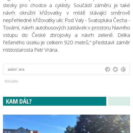
stezky pro chodce a cyklisty. Součástí záměru je také
návrh okružní křižovatky v místě stávající směrově
nepřehledné křižovatky ulic Pod Valy - Svatopluka Čecha -
Tovární, návrh autobusových zastávek v prostoru hlavního
vstupu do České zbrojovky a návrh zeleně. Délka
řešeného úseku je celkem 920 metrů,“ představil záměr
místostarosta Petr Vrána.
autor:
ara
KAM DÁL?