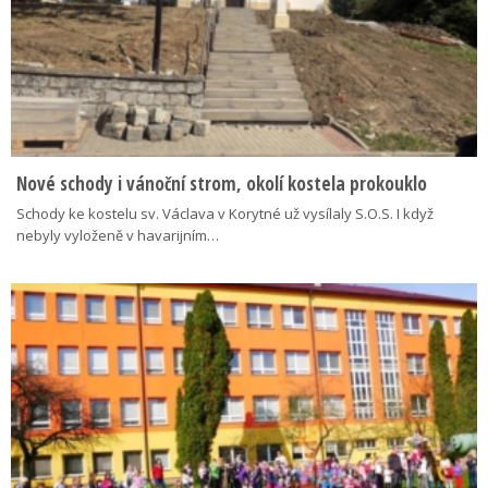
Nové schody i vánoční strom, okolí kostela prokouklo
Schody ke kostelu sv. Václava v Korytné už vysílaly S.O.S. I když
nebyly vyloženě v havarijním…