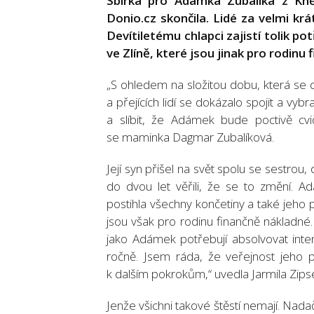
Sbírka pro Adámka Zubalíka z Kně
Donio.cz skončila. Lidé za velmi kr
Devítiletému chlapci zajistí tolik p
ve Zlíně, které jsou jinak pro rodinu
„S ohledem na složitou dobu, která se d
a přejících lidí se dokázalo spojit a 
a slíbit, že Adámek bude poctivě cvič
se maminka Dagmar Zubalíková.
Její syn přišel na svět spolu se sestrou,
do dvou let věřili, že se to změní. 
postihla všechny končetiny a také jeho p
jsou však pro rodinu finančně nákladné. 
jako Adámek potřebují absolvovat inten
ročně. Jsem ráda, že veřejnost jeho p
k dalším pokrokům,“ uvedla Jarmila Zipse
Jenže všichni takové štěstí nemají. Na