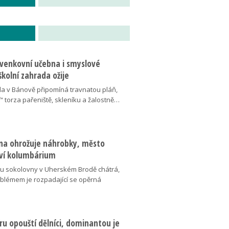
 venkovní učebna i smyslové
školní zahrada ožije
da v Bánově připomíná travnatou pláň,
“ torza pařeniště, skleníku a žalostně…
na ohrožuje náhrobky, město
ví kolumbárium
v u sokolovny v Uherském Brodě chátrá,
oblémem je rozpadající se opěrná
u opouští dělníci, dominantou je