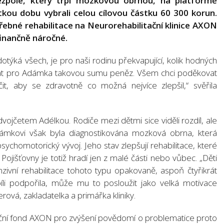
žpole, který trpí mozkovou obrnou, na platformě
átkou dobu vybrali celou cílovou částku 60 300 korun.
otřebné rehabilitace na Neurorehabilitační klinice AXON
 finančně náročné.
otýká všech, je pro naši rodinu překvapující, kolik hodných
vybrat pro Adámka takovou sumu peněz. Všem chci poděkovat
it, aby se zdravotně co možná nejvíce zlepšil,“ svěřila
 dvojčetem Adélkou. Rodiče mezi dětmi sice viděli rozdíl, ale
Adámkovi však byla diagnostikována mozková obrna, která
sychomotorický vývoj. Jeho stav zlepšují rehabilitace, které
Pojišťovny je totiž hradí jen z malé části nebo vůbec. „Děti
zivní rehabilitace tohoto typu opakovaně, aspoň čtyřikrát
íli podpořila, může mu to posloužit jako velká motivace
rová, zakladatelka a primářka kliniky.
dační fond AXON pro zvýšení povědomí o problematice proto