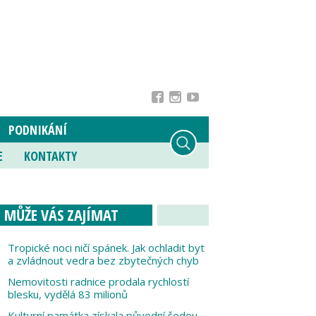
PODNIKÁNÍ
E
KONTAKTY
MŮŽE VÁS ZAJÍMAT
Tropické noci ničí spánek. Jak ochladit byt
a zvládnout vedra bez zbytečných chyb
Nemovitosti radnice prodala rychlostí
blesku, vydělá 83 milionů
Kulturní památka získala původní šedou