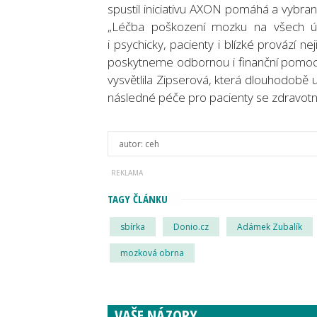
spustil iniciativu AXON pomáhá a vybra
„Léčba poškození mozku na všech úro
i psychicky, pacienty i blízké provází 
poskytneme odbornou i finanční pomoc t
vysvětlila Zipserová, která dlouhodobě
následné péče pro pacienty se zdravot
autor:
ceh
TAGY ČLÁNKU
sbírka
Donio.cz
Adámek Zubalík
mozková obrna
VAŠE NÁZORY