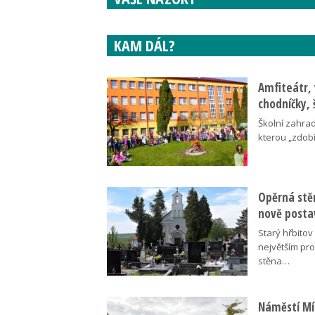
KAM DÁL?
Amfiteátr,
chodníčky, 
Školní zahra
kterou „zdobí
Opěrná stě
nově posta
Starý hřbito
největším pr
stěna…
Náměstí Mír