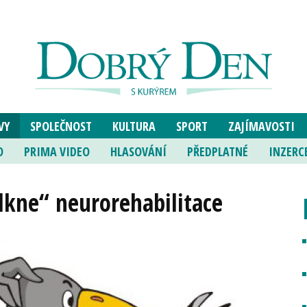
VY
SPOLEČNOST
KULTURA
SPORT
ZAJÍMAVOSTI
O
PRIMA VIDEO
HLASOVÁNÍ
PŘEDPLATNÉ
INZERC
olkne“ neurorehabilitace