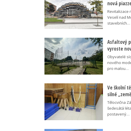
nová piazz
Revitalizace 
Veselí nad M
stavebních…
Asfaltový p
vyroste no
Obyvatelé síd
nového moder
pro malou…
Ve školní tě
silné „zem
Tělocvična Zá
šedesátá léta
postavený…