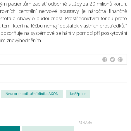
ným pacientům zaplatí odborné služby za 20 milionů korun.
vních centrální nervové soustavy je náročná finančně
nejistota a obavy o budoucnost. Prostřednictvím fondu proto
ěm, kteří na léčbu nemají dostatek vlastních prostředků,“
 upozorňuje na systémové selhání v pomoci při poskytování
ním znevýhodněním.
Neurorehabilitační klinika AXON
Kněžpole