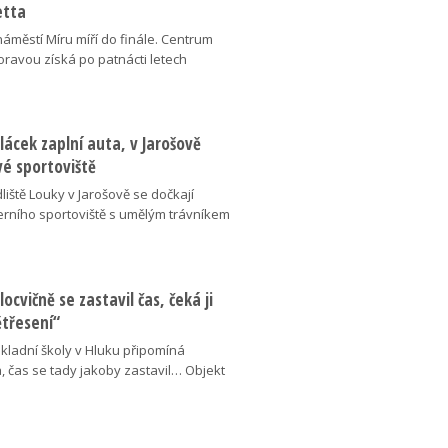
etta
náměstí Míru míří do finále. Centrum
oravou získá po patnácti letech
lácek zaplní auta, v Jarošově
vé sportoviště
liště Louky v Jarošově se dočkají
ního sportoviště s umělým trávníkem
locvičně se zastavil čas, čeká ji
ětřesení“
kladní školy v Hluku připomíná
, čas se tady jakoby zastavil… Objekt