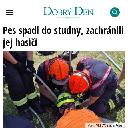
Pes spadl do studny, zachránili
jej hasiči
Foto:
HZS Zlínského kraje