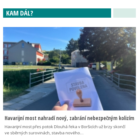
KAM DÁL?
Havarijní most nahradí nový, zabrání nebezpečným kolizím
Havarijní most přes potok Dlouhá řeka v Boršicích už brzy skončí
ve sběrných surovinách, stavba nového…