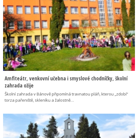
Amfiteátr, venkovní učebna i smyslové chodníčky, školní
zahrada ožije
Školní zahrada v Bánově připomíná travnatou pláň, kterou „zdobí“
torza pařeniště, skleníku a žalostně…