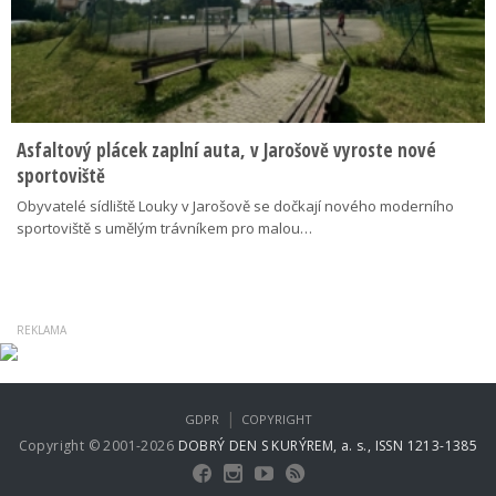
Asfaltový plácek zaplní auta, v Jarošově vyroste nové
sportoviště
Obyvatelé sídliště Louky v Jarošově se dočkají nového moderního
sportoviště s umělým trávníkem pro malou…
|
GDPR
COPYRIGHT
Copyright © 2001-2026
DOBRÝ DEN S KURÝREM, a. s., ISSN 1213-1385