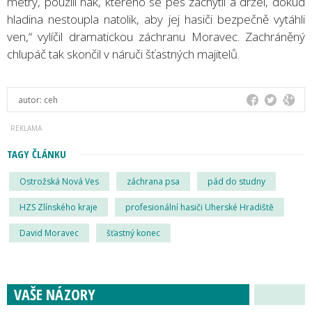
metry, použili hák, kterého se pes zachytil a držel, dokud
hladina nestoupla natolik, aby jej hasiči bezpečně vytáhli
ven,“ vylíčil dramatickou záchranu Moravec. Zachráněný
chlupáč tak skončil v náruči šťastných majitelů.
autor:
ceh
TAGY ČLÁNKU
Ostrožská Nová Ves
záchrana psa
pád do studny
HZS Zlínského kraje
profesionální hasiči Uherské Hradiště
David Moravec
šťastný konec
VAŠE NÁZORY