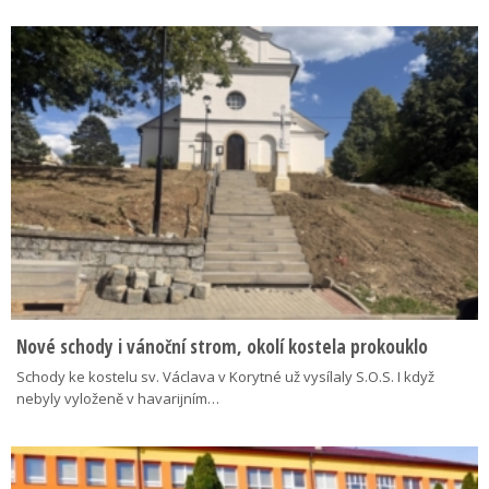
Nové schody i vánoční strom, okolí kostela prokouklo
Schody ke kostelu sv. Václava v Korytné už vysílaly S.O.S. I když
nebyly vyloženě v havarijním…