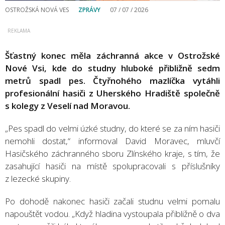
OSTROŽSKÁ NOVÁ VES
ZPRÁVY
07 / 07 / 2026
Šťastný konec měla záchranná akce v Ostrožské
Nové Vsi, kde do studny hluboké přibližně sedm
metrů spadl pes. Čtyřnohého mazlíčka vytáhli
profesionální hasiči z Uherského Hradiště společně
s kolegy z Veselí nad Moravou.
„Pes spadl do velmi úzké studny, do které se za ním hasiči
nemohli dostat,“ informoval David Moravec, mluvčí
Hasičského záchranného sboru Zlínského kraje, s tím, že
zasahující hasiči na místě spolupracovali s příslušníky
z lezecké skupiny.
Po dohodě nakonec hasiči začali studnu velmi pomalu
napouštět vodou. „Když hladina vystoupala přibližně o dva