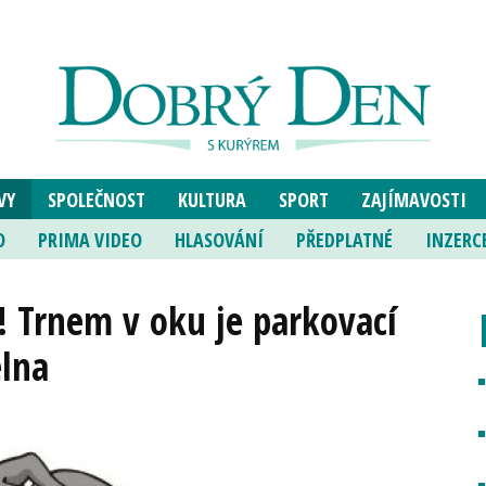
VY
SPOLEČNOST
KULTURA
SPORT
ZAJÍMAVOSTI
O
PRIMA VIDEO
HLASOVÁNÍ
PŘEDPLATNÉ
INZERC
i! Trnem v oku je parkovací
elna