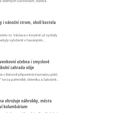
ve sběrných surovinách, stavba
 i vánoční strom, okolí kostela
telu sv. Václava v Korytné už vysílaly
 nebyly vyloženě v havarijním…
 venkovní učebna i smyslové
školní zahrada ožije
da v Bánově připomíná travnatou pláň,
“ torza pařeniště, skleníku a žalostně…
na ohrožuje náhrobky, město
ví kolumbárium