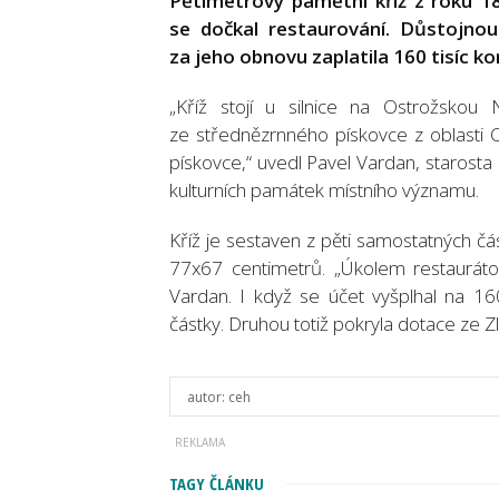
Pětimetrový pamětní kříž z roku 186
se dočkal restaurování. Důstojnou
za jeho obnovu zaplatila 160 tisíc ko
„Kříž stojí u silnice na Ostrožsko
ze střednězrnného pískovce z oblasti C
pískovce,“ uvedl Pavel Vardan, starosta 
kulturních památek místního významu.
Kříž je sestaven z pěti samostatných č
77x67 centimetrů. „Úkolem restaurátora
Vardan. I když se účet vyšplhal na 16
částky. Druhou totiž pokryla dotace ze Zl
autor:
ceh
TAGY ČLÁNKU