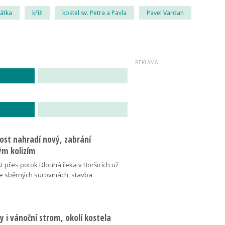
átka
kříž
kostel sv. Petra a Pavla
Pavel Vardan
ost nahradí nový, zabrání
m kolizím
t přes potok Dlouhá řeka v Boršicích už
ve sběrných surovinách, stavba
 i vánoční strom, okolí kostela