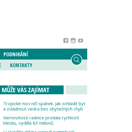
PODNIKÁNÍ
E
KONTAKTY
MŮŽE VÁS ZAJÍMAT
Tropické noci ničí spánek. Jak ochladit byt
a zvládnout vedra bez zbytečných chyb
Nemovitosti radnice prodala rychlostí
blesku, vydělá 83 milionů
U starého mlýna vyrostl pumptrack,