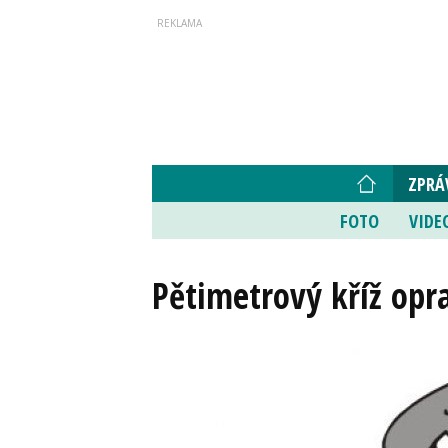
ZPRÁ
FOTO
VIDE
Pětimetrový kříž opra