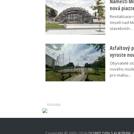
Náměstí Mír
nová piazz
Revitalizace 
Veselí nad M
stavebních…
Asfaltový p
vyroste no
Obyvatelé síd
nového moder
pro malou…
Copyright © 2001-2026
DOBRÝ DEN S KURÝREM, a.