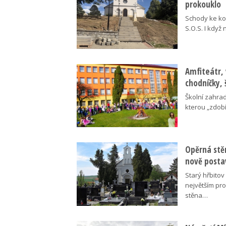
prokouklo
Schody ke kos
S.O.S. I když
Amfiteátr,
chodníčky, 
Školní zahra
kterou „zdobí
Opěrná stě
nově posta
Starý hřbito
největším pr
stěna…