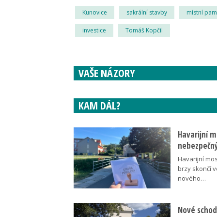
Kunovice
sakrální stavby
místní pam
investice
Tomáš Kopčil
VAŠE NÁZORY
KAM DÁL?
Havarijní m
nebezpečný
Havarijní mos
brzy skončí 
nového…
Nové schody