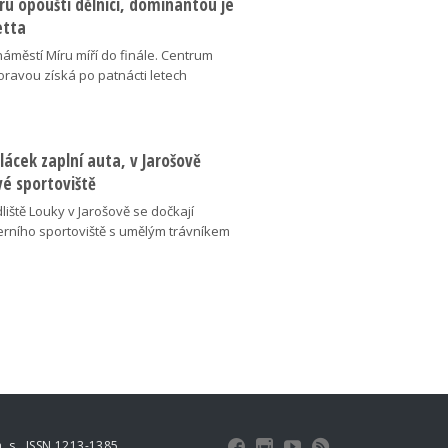
u opouští dělníci, dominantou je
etta
náměstí Míru míří do finále. Centrum
oravou získá po patnácti letech
lácek zaplní auta, v Jarošově
vé sportoviště
liště Louky v Jarošově se dočkají
ního sportoviště s umělým trávníkem
 s., ISSN 1213-1385