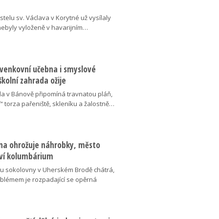
telu sv. Václava v Korytné už vysílaly
 nebyly vyloženě v havarijním…
 venkovní učebna i smyslové
školní zahrada ožije
da v Bánově připomíná travnatou pláň,
“ torza pařeniště, skleníku a žalostně…
na ohrožuje náhrobky, město
ví kolumbárium
v u sokolovny v Uherském Brodě chátrá,
oblémem je rozpadající se opěrná