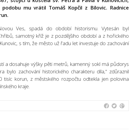
7, stojící u kostela sv. Petra a Pavla v Kunovicích,
 podobu mu vrátil Tomáš Kopčil z Bílovic. Radnice
run.
u Novou Ves, spadá do období historismu. Vytesán byl
hřibů, samotný kříž je z pozdějšího období a z hořického
Kunovic, s tím, že město už řadu let investuje do zachování
ástí a dosahuje výšky pěti metrů, kamenný sokl má půdorys
 bylo zachování historického charakteru díla,“ zdůraznil
0 tisíc korun, z městského rozpočtu odtekla jen polovina
ínského kraje.