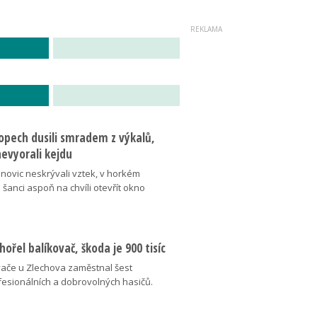
ropech dusili smradem z výkalů,
evyorali kejdu
novic neskrývali vztek, v horkém
o šanci aspoň na chvíli otevřít okno
hořel balíkovač, škoda je 900 tisíc
vače u Zlechova zaměstnal šest
fesionálních a dobrovolných hasičů.