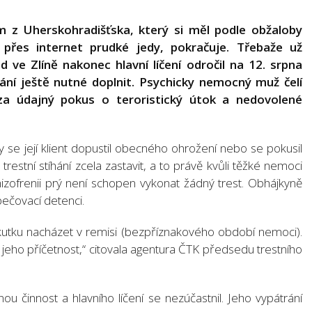
z Uherskohradišťska, který si měl podle obžaloby
přes internet prudké jedy, pokračuje. Třebaže už
d ve Zlíně nakonec hlavní líčení odročil na 12. srpna
ní ještě nutné doplnit. Psychicky nemocný muž čelí
a údajný pokus o teroristický útok a nedovolené
y se její klient dopustil obecného ohrožení nebo se pokusil
trestní stíhání zcela zastavit, a to právě kvůli těžké nemoci
izofrenii prý není schopen vykonat žádný trest. Obhájkyně
pečovací detenci.
utku nacházet v remisi (bezpříznakového období nemoci).
na jeho příčetnost,“ citovala agentura ČTK předsedu trestního
ou činnost a hlavního líčení se nezúčastnil. Jeho vypátrání