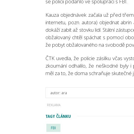
se policii podařilo ve spolupráci s FBI.
Kauza objednávek začala už před třemi
internetu, pozn. autora) objednat abrin
dokáží zabít až stovku lidí. Státní zást
obžalovaný chtěl spáchat s pomocí obou l
že pobyt obžalovaného na svobodě pov
ČTK uvedla, že policie zásilku včas vy
zkoumání odhalilo, že neškodné byly i
měl za to, že doma schraňuje skutečné j
autor:
ara
TAGY ČLÁNKU
FBI