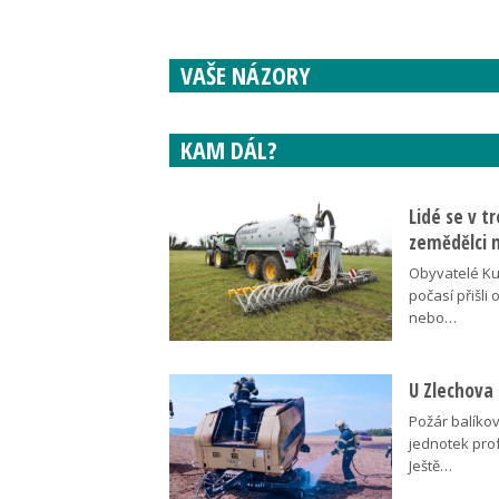
VAŠE NÁZORY
KAM DÁL?
Lidé se v t
zemědělci n
Obyvatelé Ku
počasí přišli 
nebo…
U Zlechova 
Požár balíko
jednotek pro
Ještě…