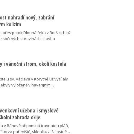
ost nahradí nový, zabrání
m kolizím
t přes potok Dlouhá řeka v Boršicích už
ve sběrných surovinách, stavba
 i vánoční strom, okolí kostela
telu sv. Václava v Korytné už vysílaly
 nebyly vyloženě v havarijním…
 venkovní učebna i smyslové
školní zahrada ožije
da v Bánově připomíná travnatou pláň,
“ torza pařeniště, skleníku a žalostně…