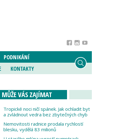
PODNIKÁNÍ
E
KONTAKTY
MŮŽE VÁS ZAJÍMAT
Tropické noci ničí spánek. Jak ochladit byt
a zvládnout vedra bez zbytečných chyb
Nemovitosti radnice prodala rychlostí
blesku, vydělá 83 milionů
U starého mlýna vyrostl pumptrack,