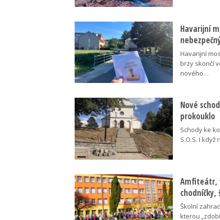
Havarijní m
nebezpečný
Havarijní mos
brzy skončí 
nového…
Nové schody
prokouklo
Schody ke kos
S.O.S. I když
Amfiteátr,
chodníčky, 
Školní zahra
kterou „zdobí