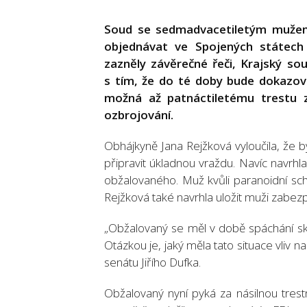
Soud se sedmadvacetiletým mužem 
objednávat ve Spojených státech 
zazněly závěrečné řeči, Krajský sou
s tím, že do té doby bude dokazová
možná až patnáctiletému trestu z
ozbrojování.
Obhájkyně Jana Rejžková vyloučila, že b
připravit úkladnou vraždu. Navíc navrhla 
obžalovaného. Muž kvůli paranoidní sch
Rejžková také navrhla uložit muži zabez
„Obžalovaný se měl v době spáchání sk
Otázkou je, jaký měla tato situace vliv 
senátu Jiřího Dufka.
Obžalovaný nyní pyká za násilnou trestn