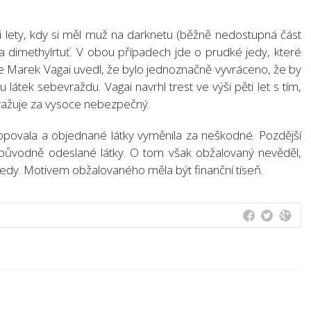
 lety, kdy si měl muž na darknetu (běžně nedostupná část
 a dimethylrtuť. V obou případech jde o prudké jedy, které
upce Marek Vagai uvedl, že bylo jednoznačně vyvráceno, že by
átek sebevraždu. Vagai navrhl trest ve výši pěti let s tím,
ažuje za vysoce nebezpečný.
stopovala a objednané látky vyměnila za neškodné. Pozdější
 původně odeslané látky. O tom však obžalovaný nevěděl,
edy. Motivem obžalovaného měla být finanční tíseň.