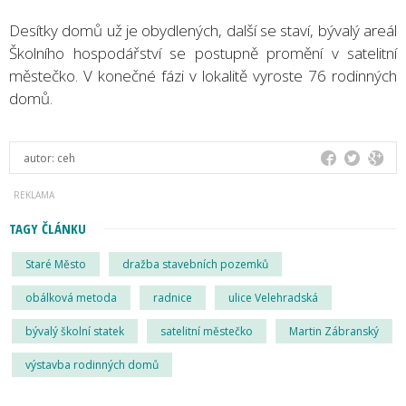
Desítky domů už je obydlených, další se staví, bývalý areál
Školního hospodářství se postupně promění v satelitní
městečko. V konečné fázi v lokalitě vyroste 76 rodinných
domů.
autor:
ceh
TAGY ČLÁNKU
Staré Město
dražba stavebních pozemků
obálková metoda
radnice
ulice Velehradská
bývalý školní statek
satelitní městečko
Martin Zábranský
výstavba rodinných domů