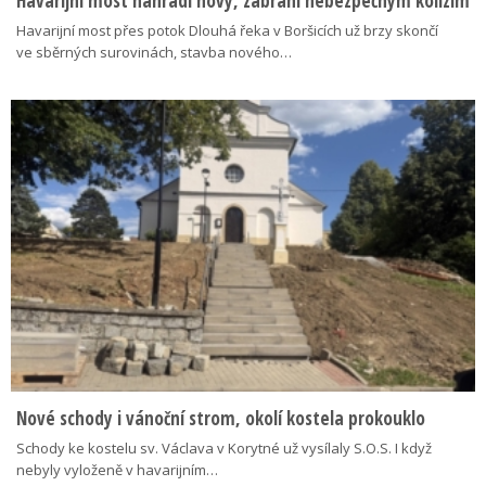
Havarijní most nahradí nový, zabrání nebezpečným kolizím
Havarijní most přes potok Dlouhá řeka v Boršicích už brzy skončí
ve sběrných surovinách, stavba nového…
Nové schody i vánoční strom, okolí kostela prokouklo
Schody ke kostelu sv. Václava v Korytné už vysílaly S.O.S. I když
nebyly vyloženě v havarijním…