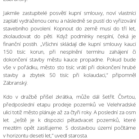
Jakmile zastupitelé posvětí kupní smlouvy, noví vlastníci
zaplatí vydraženou cenu a následně se pustí do vyřizování
stavebního povolení. Kopnout do země musí do tří let,
zkolaudovat do pěti. Když podmínky nesplní, čeká je
finanční postih. „Všichni skládají dle kupní smlouvy kauci
150 tisíc korun, při nesplnění termínu zahájení či
dokončení stavby městu kauce propadne. Pokud bude
vše v pořádku, město sto tisíc vrátí při dokončení hrubé
stavby a zbytek 50 tisíc při kolaudaci,“ připomněl
Zábranský.
Kdo v dražbě přišel zkrátka, může dál šetřit. Čtvrtou,
předposlední etapu prodeje pozemků ve Velehradské
ulici totiž město plánuje až za čtyři roky. A poslední za osm
let. „Ještě je k dispozici pětadvacet pozemků, které
mezitím opět zasíťujeme. S dostavbou území počítáme
v horizontu deseti let,“ uvedl starosta.