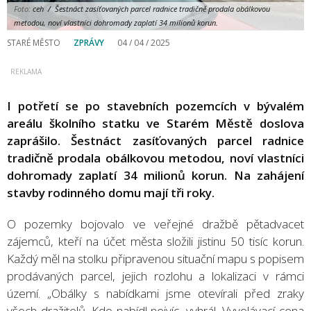
Foto:
ceh / Šestnáct zasíťovaných parcel radnice tradičně prodala obálkovou
metodou, noví vlastníci dohromady zaplatí 34 milionů korun.
STARÉ MĚSTO
ZPRÁVY
04 / 04 / 2025
I potřetí se po stavebních pozemcích v bývalém
areálu školního statku ve Starém Městě doslova
zaprášilo. Šestnáct zasíťovaných parcel radnice
tradičně prodala obálkovou metodou, noví vlastníci
dohromady zaplatí 34 milionů korun. Na zahájení
stavby rodinného domu mají tři roky.
O pozemky bojovalo ve veřejné dražbě pětadvacet
zájemců, kteří na účet města složili jistinu 50 tisíc korun.
Každý měl na stolku připravenou situační mapu s popisem
prodávaných parcel, jejich rozlohu a lokalizaci v rámci
území. „Obálky s nabídkami jsme otevírali před zraky
všech dražitelů. Kdo nabídl nejvíc, vyhrál. Vyvolávací cena