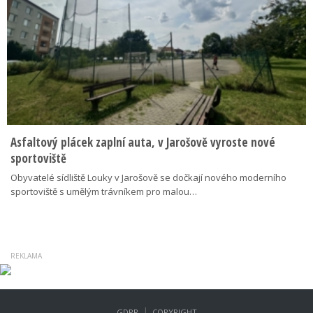
Asfaltový plácek zaplní auta, v Jarošově vyroste nové
sportoviště
Obyvatelé sídliště Louky v Jarošově se dočkají nového moderního
sportoviště s umělým trávníkem pro malou…
|
GDPR
COPYRIGHT