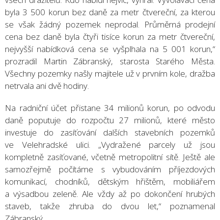
byla 3 500 korun bez daně za metr čtvereční, za kterou
se však žádný pozemek neprodal. Průměrná prodejní
cena bez daně byla čtyři tisíce korun za metr čtvereční,
nejvyšší nabídková cena se vyšplhala na 5 001 korun,“
prozradil Martin Zábranský, starosta Starého Města.
Všechny pozemky našly majitele už v prvním kole, dražba
netrvala ani dvě hodiny.
Na radniční účet přistane 34 milionů korun, po odvodu
daně poputuje do rozpočtu 27 milionů, které město
investuje do zasíťování dalších stavebních pozemků
ve Velehradské ulici. „Vydražené parcely už jsou
kompletně zasíťované, včetně metropolitní sítě. Ještě ale
samozřejmě počítáme s vybudováním příjezdových
komunikací, chodníků, dětským hřištěm, mobiliářem
a výsadbou zeleně. Ale vždy až po dokončení hrubých
staveb, takže zhruba do dvou let,“ poznamenal
Zábranský.