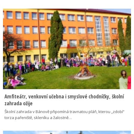
Amfiteátr, venkovní učebna i smyslové chodníčky, školní
zahrada ožije
Školní zahrada v Bánově připomíná travnatou pláň, kterou „zdobí“
torza pařeniště, skleníku a žalostně…