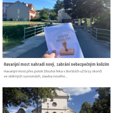
Havarijní most nahradí nový, zabrání nebezpečným kolizím
Havarijní most přes potok Dlouhá řeka v Boršicích už brzy skončí
ve sběrných surovinách, stavba nového…