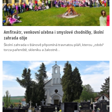
Amfiteátr, venkovní učebna i smyslové chodníčky, školní
zahrada ožije
Školní zahrada v Bánově připomíná travnatou pláň, kterou „zdobí“
torza pařeniště, skleníku a žalostně…