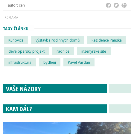
autor:
ceh
TAGY ČLÁNKU
Kunovice
výstavba rodinných domů
Rezidence Panská
developerský projekt
radnice
inženýrské sítě
infrastruktura
bydlení
Pavel Vardan
VAŠE NÁZORY
KAM DÁL?