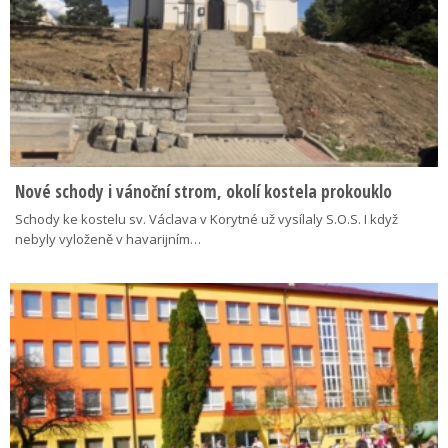
Nové schody i vánoční strom, okolí kostela prokouklo
Schody ke kostelu sv. Václava v Korytné už vysílaly S.O.S. I když
nebyly vyloženě v havarijním…