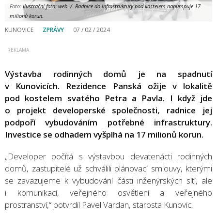
Foto:
Ilustrační foto: web / Radnice do infrastruktury pod kostelem napumpuje 17
milionů korun.
KUNOVICE
ZPRÁVY
07 / 02 / 2024
Výstavba rodinných domů je na spadnutí
v Kunovicích. Rezidence Panská ožije v lokalitě
pod kostelem svatého Petra a Pavla. I když jde
o projekt developerské společnosti, radnice jej
podpoří vybudováním potřebné infrastruktury.
Investice se odhadem vyšplhá na 17 milionů korun.
„Developer počítá s výstavbou devatenácti rodinných
domů, zastupitelé už schválili plánovací smlouvy, kterými
se zavazujeme k vybudování části inženýrských sítí, ale
i komunikací, veřejného osvětlení a veřejného
prostranství,“ potvrdil Pavel Vardan, starosta Kunovic.