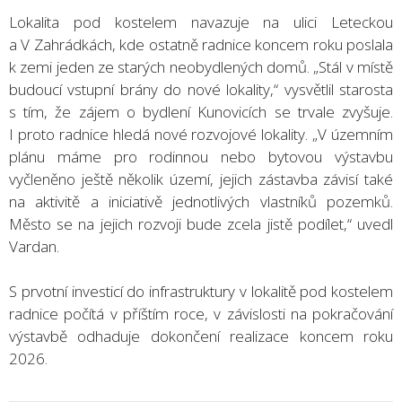
Lokalita pod kostelem navazuje na ulici Leteckou
a V Zahrádkách, kde ostatně radnice koncem roku poslala
k zemi jeden ze starých neobydlených domů. „Stál v místě
budoucí vstupní brány do nové lokality,“ vysvětlil starosta
s tím, že zájem o bydlení Kunovicích se trvale zvyšuje.
I proto radnice hledá nové rozvojové lokality. „V územním
plánu máme pro rodinnou nebo bytovou výstavbu
vyčleněno ještě několik území, jejich zástavba závisí také
na aktivitě a iniciativě jednotlivých vlastníků pozemků.
Město se na jejich rozvoji bude zcela jistě podílet,“ uvedl
Vardan.
S prvotní investicí do infrastruktury v lokalitě pod kostelem
radnice počítá v příštím roce, v závislosti na pokračování
výstavbě odhaduje dokončení realizace koncem roku
2026.