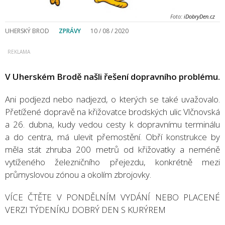
Foto:
iDobryDen.cz
UHERSKÝ BROD
ZPRÁVY
10 / 08 / 2020
V Uherském Brodě našli řešení dopravního problému.
Ani podjezd nebo nadjezd, o kterých se také uvažovalo.
Přetížené dopravě na křižovatce brodských ulic Vlčnovská
a 26. dubna, kudy vedou cesty k dopravnímu terminálu
a do centra, má ulevit přemostění. Obří konstrukce by
měla stát zhruba 200 metrů od křižovatky a neméně
vytíženého železničního přejezdu, konkrétně mezi
průmyslovou zónou a okolím zbrojovky.
VÍCE ČTĚTE V PONDĚLNÍM VYDÁNÍ NEBO PLACENÉ
VERZI TÝDENÍKU DOBRÝ DEN S KURÝREM