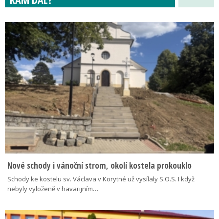
Nové schody i vánoční strom, okolí kostela prokouklo
Schody ke kostelu sv. Václava v Korytné už vysílaly S.O.S. I když
nebyly vyloženě v havarijním…