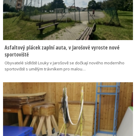
Asfaltový plácek zaplní auta, v Jarošově vyroste nové
sportoviště
Obyvatelé sídliště Louky v Jarošově se dočkají nového moderního
sportoviště s umělým trávníkem pro malou…