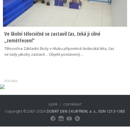
Ve školní tělocvičně se zastavil čas, čeká ji silné
„zemětřesení“
Tělocvična Základní školy v Hluku připomíná šedesátá léta, čas
se tady jakoby zastavil… Objekt postavený…
|
GDPR
COPYRIGHT
Copyright © 2001-2026
DOBRÝ DEN S KURÝREM, a. s., ISSN 1213-1385