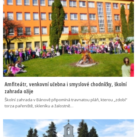
Amfiteátr, venkovní učebna i smyslové chodníčky, školní
zahrada ožije
Školní zahrada v Bánově připomíná travnatou pláň, kterou „zdobí“
torza pařeniště, skleníku a žalostně…