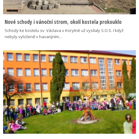
Nové schody i vánoční strom, okolí kostela prokouklo
Schody ke kostelu sv. Václava v Korytné už vysílaly S.O.S. I když
nebyly vyloženě v havarijním…