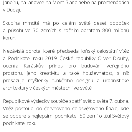
Janeiru, na lanovce na Mont Blanc nebo na promenádách
v Dubaji.
Skupina mmcité má po celém světě deset poboček
a působí ve 30 zemích s ročním obratem 800 milionů
korun.
Nezávislá porota, které předsedal loňský celostátní vítěz
a Podnikatel roku 2019 České republiky Oliver Dlouhý,
ocenila Karáskův přínos pro budování veřejného
prostoru, jeho kreativitu a také houževnatost, s níž
prosazuje myšlenky funkčního designu a urbanistické
architektury v českých městech i ve světě.
Republikové výsledky soutěže spatří světlo světa 7. dubna.
Vítěz postoupí do červnového celosvětového finále, kde
se popere s nejlepšími podnikateli 50 zemí o titul Světový
podnikatel roku.