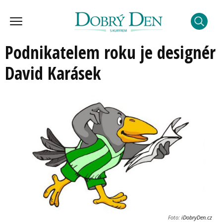
Podnikatelem roku je designér
David Karásek
Foto:
iDobryDen.cz