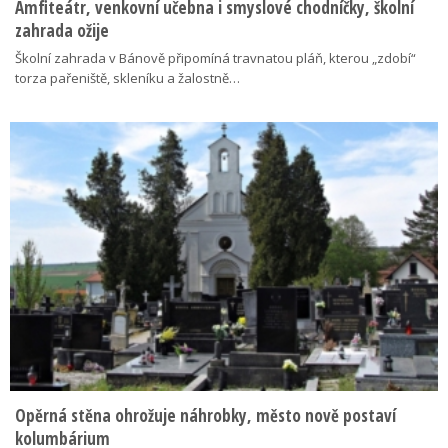
Amfiteátr, venkovní učebna i smyslové chodníčky, školní
zahrada ožije
Školní zahrada v Bánově připomíná travnatou pláň, kterou „zdobí“
torza pařeniště, skleníku a žalostně…
Opěrná stěna ohrožuje náhrobky, město nově postaví
kolumbárium