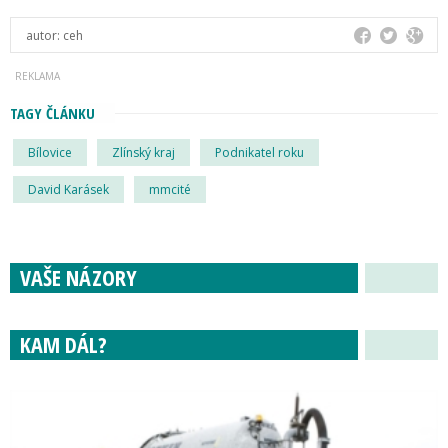
autor:
ceh
TAGY ČLÁNKU
Bílovice
Zlínský kraj
Podnikatel roku
David Karásek
mmcité
VAŠE NÁZORY
KAM DÁL?