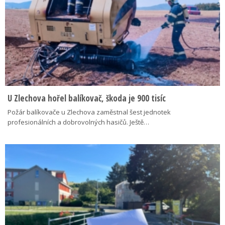
U Zlechova hořel balíkovač, škoda je 900 tisíc
Požár balíkovače u Zlechova zaměstnal šest jednotek
profesionálních a dobrovolných hasičů. Ještě…