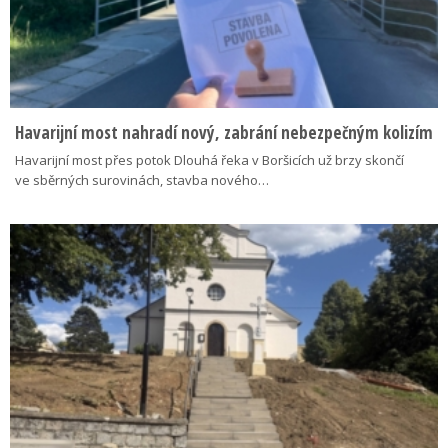
Havarijní most nahradí nový, zabrání nebezpečným kolizím
Havarijní most přes potok Dlouhá řeka v Boršicích už brzy skončí
ve sběrných surovinách, stavba nového…