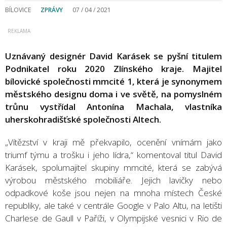
BÍLOVICE
ZPRÁVY
07 / 04 / 2021
Uznávaný designér David Karásek se pyšní titulem
Podnikatel roku 2020 Zlínského kraje. Majitel
bílovické společnosti mmcité 1, která je synonymem
městského designu doma i ve světě, na pomyslném
trůnu vystřídal Antonína Machala, vlastníka
uherskohradišťské společnosti Altech.
„Vítězství v kraji mě překvapilo, ocenění vnímám jako
triumf týmu a trošku i jeho lídra,“ komentoval titul David
Karásek, spolumajitel skupiny mmcité, která se zabývá
výrobou městského mobiliáře. Jejich lavičky nebo
odpadkové koše jsou nejen na mnoha místech České
republiky, ale také v centrále Google v Palo Altu, na letišti
Charlese de Gaull v Paříži, v Olympijské vesnici v Rio de