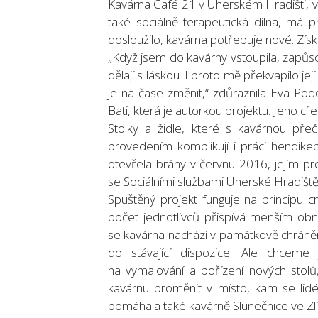
Kavárna Café 21 v Uherském Hradišti, ve 
také sociálně terapeutická dílna, má 
dosloužilo, kavárna potřebuje nové. Získ
„Když jsem do kavárny vstoupila, zapůsob
dělají s láskou. I proto mě překvapilo j
je na čase změnit,“ zdůraznila Eva Pod
Bati, která je autorkou projektu. Jeho cí
Stolky a židle, které s kavárnou pře
provedením komplikují i práci hendike
otevřela brány v červnu 2016, jejím pr
se Sociálními službami Uherské Hradiště 
Spuštěný projekt funguje na principu c
počet jednotlivců přispívá menším obno
se kavárna nachází v památkově chráněn
do stávající dispozice. Ale chceme j
na vymalování a pořízení nových stolů
kavárnu proměnit v místo, kam se lid
pomáhala také kavárně Slunečnice ve Zlí