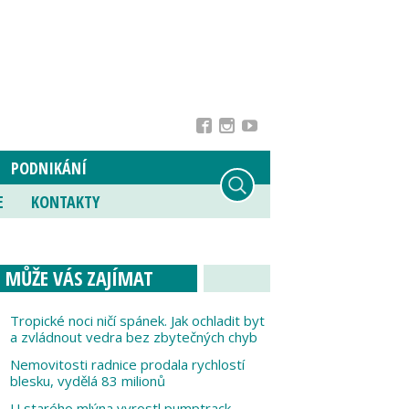
PODNIKÁNÍ
E
KONTAKTY
MŮŽE VÁS ZAJÍMAT
Tropické noci ničí spánek. Jak ochladit byt
a zvládnout vedra bez zbytečných chyb
Nemovitosti radnice prodala rychlostí
blesku, vydělá 83 milionů
U starého mlýna vyrostl pumptrack,