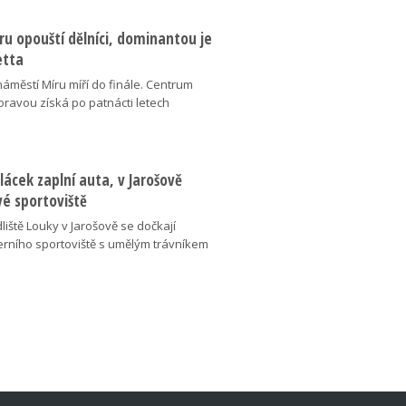
u opouští dělníci, dominantou je
etta
náměstí Míru míří do finále. Centrum
oravou získá po patnácti letech
lácek zaplní auta, v Jarošově
vé sportoviště
liště Louky v Jarošově se dočkají
ního sportoviště s umělým trávníkem