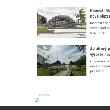
Náměstí Mír
nová piazz
Revitalizace 
Veselí nad M
stavebních…
Asfaltový p
vyroste no
Obyvatelé síd
nového moder
pro malou…