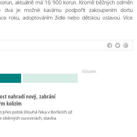
 korun, aktuálně má 16 900 korun. Kromě běžných odměn
 dva je možné kavárnu podpořit zakoupením dortu
ce roku, adoptováním židle nebo dětskou oslavou. Více
ost nahradí nový, zabrání
m kolizím
t přes potok Dlouhá řeka v Boršicích už
ve sběrných surovinách, stavba