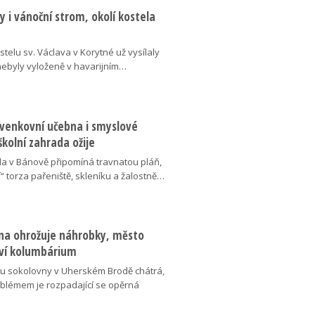
 i vánoční strom, okolí kostela
telu sv. Václava v Korytné už vysílaly
 nebyly vyloženě v havarijním…
 venkovní učebna i smyslové
školní zahrada ožije
da v Bánově připomíná travnatou pláň,
“ torza pařeniště, skleníku a žalostně…
na ohrožuje náhrobky, město
ví kolumbárium
v u sokolovny v Uherském Brodě chátrá,
oblémem je rozpadající se opěrná