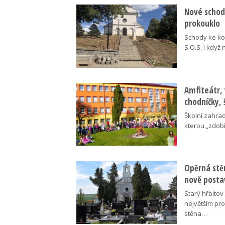
Nové schody
prokouklo
Schody ke kos
S.O.S. I když
Amfiteátr,
chodníčky, 
Školní zahra
kterou „zdobí
Opěrná stě
nově posta
Starý hřbito
největším pr
stěna…