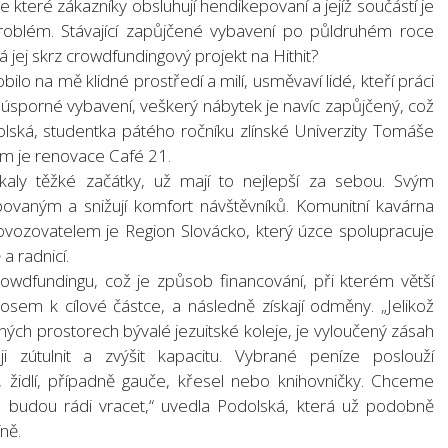
které zákazníky obsluhují hendikepovaní a jejíž součástí je
problém. Stávající zapůjčené vybavení po půldruhém roce
á jej skrz crowdfundingový projekt na Hithit?
ilo na mě klidné prostředí a milí, usměvaví lidé, kteří práci
ejí úsporné vybavení, veškerý nábytek je navíc zapůjčený, což
olská, studentka pátého ročníku zlínské Univerzity Tomáše
lem je renovace Café 21.
čkaly těžké začátky, už mají to nejlepší za sebou. Svým
povaným a snižují komfort návštěvníků. Komunitní kavárna
ovozovatelem je Region Slovácko, který úzce spolupracuje
a radnicí.
rowdfundingu, což je způsob financování, při kterém větší
sem k cílové částce, a následně získají odměny. „Jelikož
ých prostorech bývalé jezuitské koleje, je vyloučený zásah
i zútulnit a zvýšit kapacitu. Vybrané peníze poslouží
, židlí, případně gauče, křesel nebo knihovničky. Chceme
é budou rádi vracet,“ uvedla Podolská, která už podobně
ně.