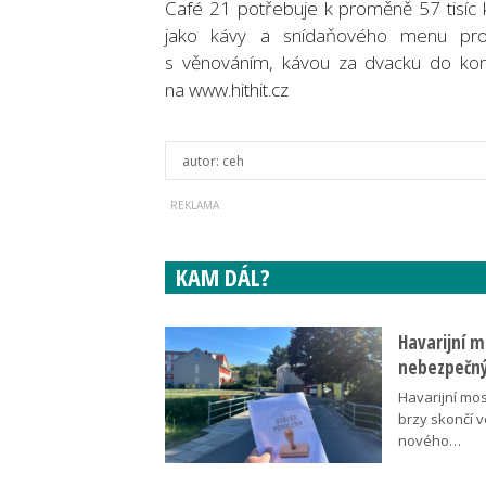
Café 21 potřebuje k proměně 57 tisíc
jako kávy a snídaňového menu pro
s věnováním, kávou za dvacku do kon
na www.hithit.cz
autor:
ceh
KAM DÁL?
Havarijní m
nebezpečný
Havarijní mos
brzy skončí 
nového…