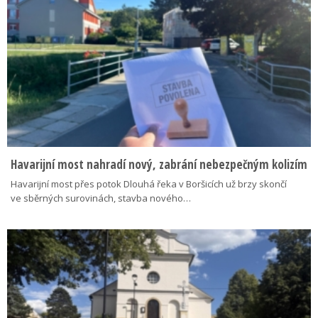
Havarijní most nahradí nový, zabrání nebezpečným kolizím
Havarijní most přes potok Dlouhá řeka v Boršicích už brzy skončí
ve sběrných surovinách, stavba nového…