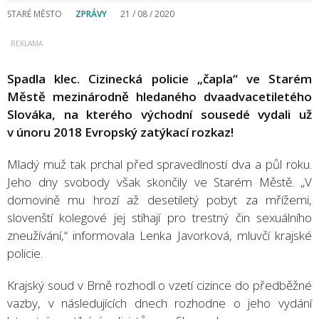
STARÉ MĚSTO
ZPRÁVY
21 / 08 / 2020
Spadla klec. Cizinecká policie „čapla“ ve Starém
Městě mezinárodně hledaného dvaadvacetiletého
Slováka, na kterého východní sousedé vydali už
v únoru 2018 Evropský zatýkací rozkaz!
Mladý muž tak prchal před spravedlností dva a půl roku.
Jeho dny svobody však skončily ve Starém Městě. „V
domovině mu hrozí až desetiletý pobyt za mřížemi,
slovenští kolegové jej stíhají pro trestný čin sexuálního
zneužívání,“ informovala Lenka Javorková, mluvčí krajské
policie.
Krajský soud v Brně rozhodl o vzetí cizince do předběžné
vazby, v následujících dnech rozhodne o jeho vydání