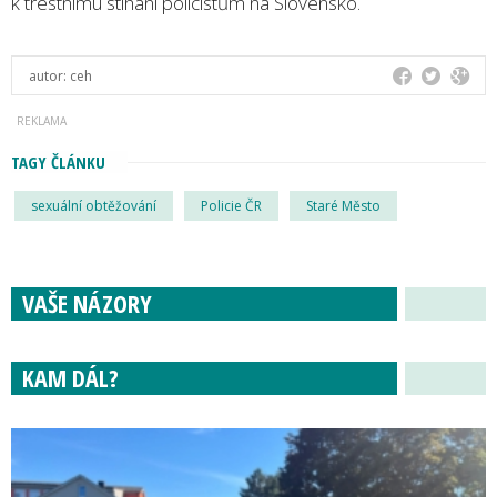
k trestnímu stíhání policistům na Slovensko.
autor:
ceh
TAGY ČLÁNKU
sexuální obtěžování
Policie ČR
Staré Město
VAŠE NÁZORY
KAM DÁL?