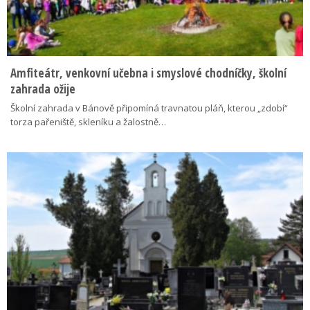
Amfiteátr, venkovní učebna i smyslové chodníčky, školní
zahrada ožije
Školní zahrada v Bánově připomíná travnatou pláň, kterou „zdobí“
torza pařeniště, skleníku a žalostně…