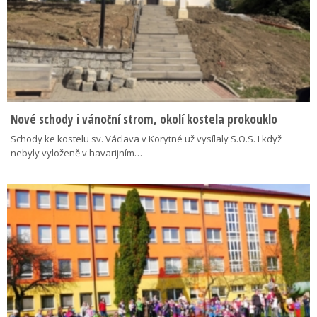
Nové schody i vánoční strom, okolí kostela prokouklo
Schody ke kostelu sv. Václava v Korytné už vysílaly S.O.S. I když
nebyly vyloženě v havarijním…