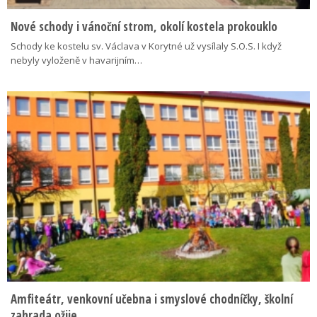
Nové schody i vánoční strom, okolí kostela prokouklo
Schody ke kostelu sv. Václava v Korytné už vysílaly S.O.S. I když
nebyly vyloženě v havarijním…
Amfiteátr, venkovní učebna i smyslové chodníčky, školní
zahrada ožije