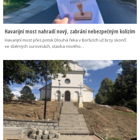
Havarijní most nahradí nový, zabrání nebezpečným kolizím
Havarijní most přes potok Dlouhá řeka v Boršicích už brzy skončí
ve sběrných surovinách, stavba nového…