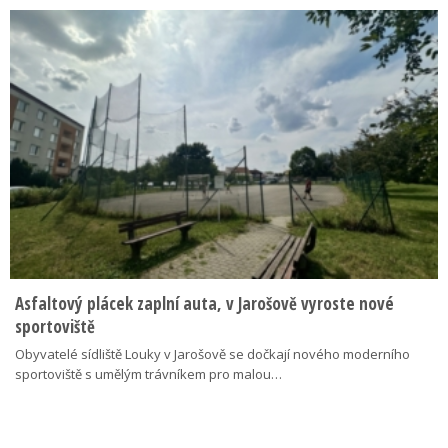
Asfaltový plácek zaplní auta, v Jarošově vyroste nové
sportoviště
Obyvatelé sídliště Louky v Jarošově se dočkají nového moderního
sportoviště s umělým trávníkem pro malou…