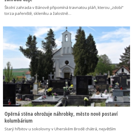
Školní zahrada v Bánově připomíná travnatou pláň, kterou „zdobí“
torza pařeniště, skleníku a žalostně…
Opěrná stěna ohrožuje náhrobky, město nově postaví
kolumbárium
Starý hřbitov u sokolovny v Uherském Brodě chátrá, největším