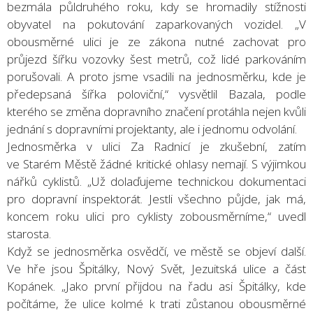
bezmála půldruhého roku, kdy se hromadily stížnosti
obyvatel na pokutování zaparkovaných vozidel. „V
obousměrné ulici je ze zákona nutné zachovat pro
průjezd šířku vozovky šest metrů, což lidé parkováním
porušovali. A proto jsme vsadili na jednosměrku, kde je
předepsaná šířka poloviční,“ vysvětlil Bazala, podle
kterého se změna dopravního značení protáhla nejen kvůli
jednání s dopravními projektanty, ale i jednomu odvolání.
Jednosměrka v ulici Za Radnicí je zkušební, zatím
ve Starém Městě žádné kritické ohlasy nemají. S výjimkou
nářků cyklistů. „Už dolaďujeme technickou dokumentaci
pro dopravní inspektorát. Jestli všechno půjde, jak má,
koncem roku ulici pro cyklisty zobousměrníme,“ uvedl
starosta.
Když se jednosměrka osvědčí, ve městě se objeví další.
Ve hře jsou Špitálky, Nový Svět, Jezuitská ulice a část
Kopánek. „Jako první přijdou na řadu asi Špitálky, kde
počítáme, že ulice kolmé k trati zůstanou obousměrné