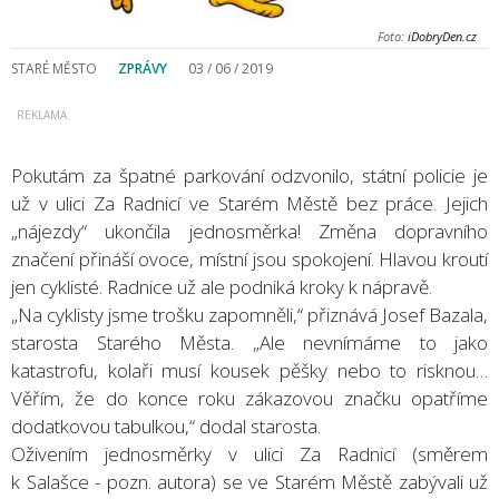
Foto:
iDobryDen.cz
STARÉ MĚSTO
ZPRÁVY
03 / 06 / 2019
Pokutám za špatné parkování odzvonilo, státní policie je
už v ulici Za Radnicí ve Starém Městě bez práce. Jejich
„nájezdy“ ukončila jednosměrka! Změna dopravního
značení přináší ovoce, místní jsou spokojení. Hlavou kroutí
jen cyklisté. Radnice už ale podniká kroky k nápravě.
„Na cyklisty jsme trošku zapomněli,“ přiznává Josef Bazala,
starosta Starého Města. „Ale nevnímáme to jako
katastrofu, kolaři musí kousek pěšky nebo to risknou…
Věřím, že do konce roku zákazovou značku opatříme
dodatkovou tabulkou,“ dodal starosta.
Oživením jednosměrky v ulici Za Radnicí (směrem
k Salašce - pozn. autora) se ve Starém Městě zabývali už