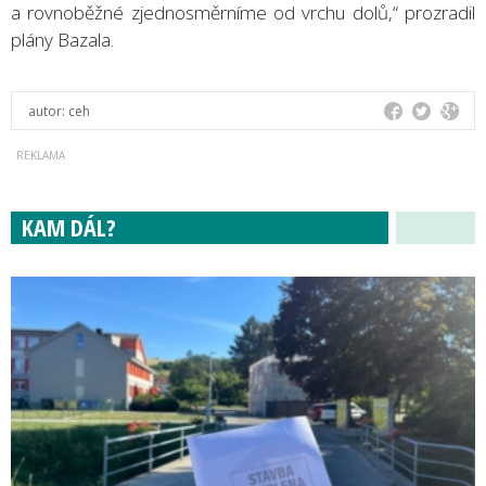
a rovnoběžné zjednosměrníme od vrchu dolů,“ prozradil
plány Bazala.
autor:
ceh
KAM DÁL?