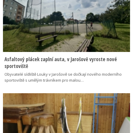
Asfaltový plácek zaplní auta, v Jarošově vyroste nové
sportoviště
Obyvatelé sídliště Louky v Jarošově se dočkají nového moderního
sportoviště s umělým trávníkem pro malou…