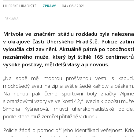
UHERSKÉ HRADIŠTĚ
ZPRÁVY
04 / 06 / 2021
Mrtvola ve značném stádiu rozkladu byla nalezena
v okrajové části Uherského Hradiště. Policie zatím
vyloučila cizí zavinění. Aktuálně pátrá po totožnosti
neznámého muže, který byl štíhlé 165 centimetrů
vysoké postavy, měl delší vlasy a plnovous.
„Na sobě měl modrou prošívanou vestu s kapucí,
modrošedý svetr na zip a světle šedé kalhoty s páskem.
Na nohou pak černé sportovní boty značky Alpine
s oranžovými vzory ve velikosti 42,“ uvedla k popisu muže
Simona Kyšnerová, mluvčí uherskohradišťské policie,
podle které muž zemřel přibližně v dubnu.
Policie žádá o pomoc při jeho identifikaci veřejnost. Kdo