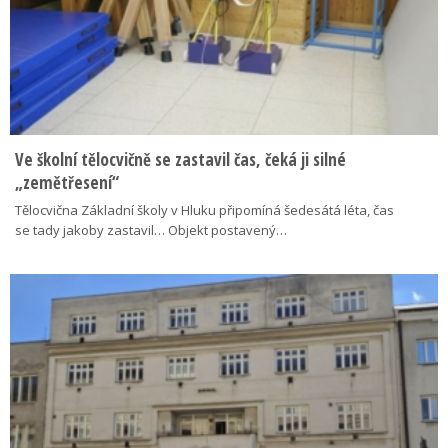
Ve školní tělocvičně se zastavil čas, čeká ji silné
„zemětřesení“
Tělocvična Základní školy v Hluku připomíná šedesátá léta, čas
se tady jakoby zastavil… Objekt postavený…