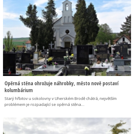
Opěrná stěna ohrožuje náhrobky, město nově postaví
kolumbárium
Starý hřbitov u sokolovny v Uherském Brodě chátrá, největším
problémem je rozpadající se opěrná stěna…