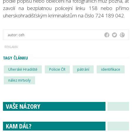
podle popisu nebo oblečení na fotografiích muž pozná, ať
zavolí na bezplatnou policejní linku 158 nebo přímo
uherskohradišťským kriminalistům na číslo 724 189 042.
autor:
ceh
TAGY ČLÁNKU
Uherské Hradiště
Policie ČR
pátrání
identifikace
nález mrtvoly
VAŠE NÁZORY
KAM DÁL?