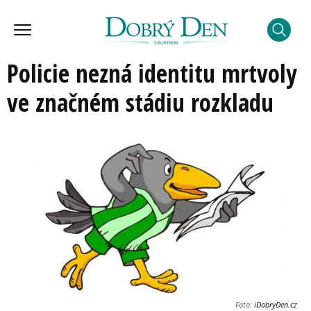
Policie nezná identitu mrtvoly
ve značném stádiu rozkladu
Foto:
iDobryDen.cz