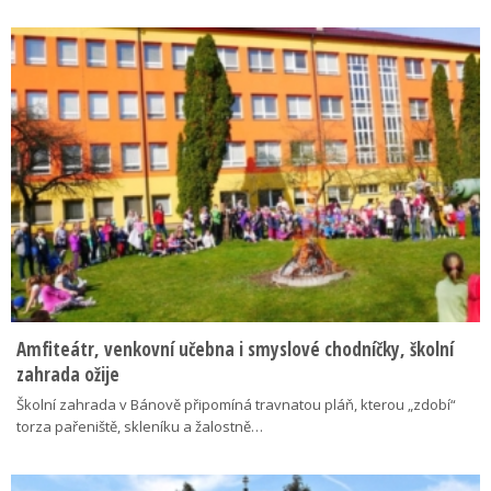
Amfiteátr, venkovní učebna i smyslové chodníčky, školní
zahrada ožije
Školní zahrada v Bánově připomíná travnatou pláň, kterou „zdobí“
torza pařeniště, skleníku a žalostně…