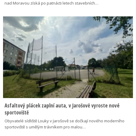
nad Moravou získá po patnácti letech stavebních…
Asfaltový plácek zaplní auta, v Jarošově vyroste nové
sportoviště
Obyvatelé sídliště Louky v Jarošově se dočkají nového moderního
sportoviště s umělým trávníkem pro malou…