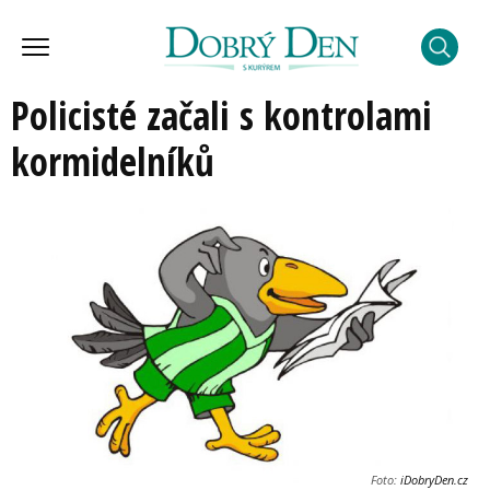
Policisté začali s kontrolami
kormidelníků
Foto:
iDobryDen.cz