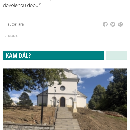
dovolenou dobu.“
autor:
ara
KAM DÁL?