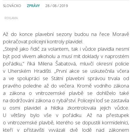
SLOVÁCKO
ZPRÁVY
28 / 08 / 2019
Až do konce plavební sezony budou na řece Moravě
pokračovat policejní kontroly plavidel.
„Stejně jako řidič za volantem, tak i vůdce plavidla nesmí
být pod vlivem alkoholu a musí mít doklady v naprostém
pořádku,“ říká Milena Šabatová, mluvčí okresní policie
v Uherském Hradišti. „První akce se uskutečnila včera
a ve spolupráci se Státní plavební správou trvala od
pravého poledne až do večera. Kromě vodního zákona
a zákona o vnitrozemské plavbě se dohlíželo také
na dodržování zákona o rybářství. Policejní loď se zastavila
u osmi plavidel a hlídka zkontrolovala jejich vůdce.
U většiny bylo vše v pořádku. Až na přestupek
o vnitrozemské plavbě, kterého se dopustili kormidelníci,
kteří v přístavišti vyvázali dvě lodě nad zákonem