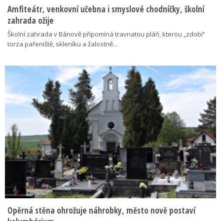
Amfiteátr, venkovní učebna i smyslové chodníčky, školní
zahrada ožije
Školní zahrada v Bánově připomíná travnatou pláň, kterou „zdobí“
torza pařeniště, skleníku a žalostně…
Opěrná stěna ohrožuje náhrobky, město nově postaví