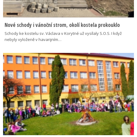
Nové schody i vánoční strom, okolí kostela prokouklo
Schody ke kostelu sv. Václava v Korytné už vysílaly S.O.S. I když
nebyly vyloženě v havarijním…