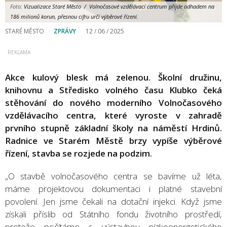
Foto:
Vizualizace Staré Město / Volnočasové vzdělávací centrum přijde odhadem na
186 milionů korun, přesnou cifru určí výběrové řízení.
STARÉ MĚSTO
ZPRÁVY
12 / 06 / 2025
Akce kulový blesk má zelenou. Školní družinu,
knihovnu a Středisko volného času Klubko čeká
stěhování do nového moderního Volnočasového
vzdělávacího centra, které vyroste v zahradě
prvního stupně základní školy na náměstí Hrdinů.
Radnice ve Starém Městě brzy vypíše výběrové
řízení, stavba se rozjede na podzim.
„O stavbě volnočasového centra se bavíme už léta,
máme projektovou dokumentaci i platné stavební
povolení. Jen jsme čekali na dotační injekci. Když jsme
získali příslib od Státního fondu životního prostředí,
protože počítáme s výstavbou nízkoenergetického