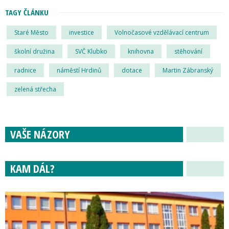
TAGY ČLÁNKU
Staré Město
investice
Volnočasové vzdělávací centrum
školní družina
SVČ Klubko
knihovna
stěhování
radnice
náměstí Hrdinů
dotace
Martin Zábranský
zelená střecha
VAŠE NÁZORY
KAM DÁL?