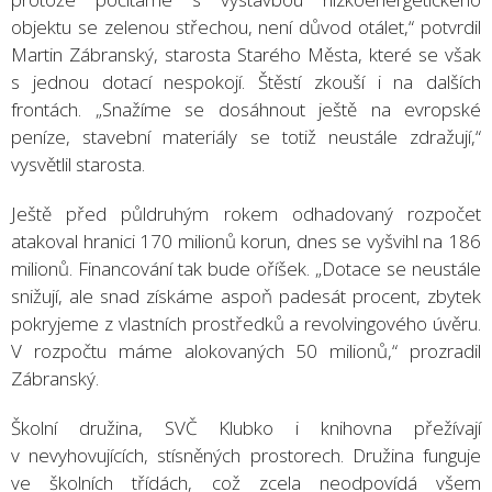
objektu se zelenou střechou, není důvod otálet,“ potvrdil
Martin Zábranský, starosta Starého Města, které se však
s jednou dotací nespokojí. Štěstí zkouší i na dalších
frontách. „Snažíme se dosáhnout ještě na evropské
peníze, stavební materiály se totiž neustále zdražují,“
vysvětlil starosta.
Ještě před půldruhým rokem odhadovaný rozpočet
atakoval hranici 170 milionů korun, dnes se vyšvihl na 186
milionů. Financování tak bude oříšek. „Dotace se neustále
snižují, ale snad získáme aspoň padesát procent, zbytek
pokryjeme z vlastních prostředků a revolvingového úvěru.
V rozpočtu máme alokovaných 50 milionů,“ prozradil
Zábranský.
Školní družina, SVČ Klubko i knihovna přežívají
v nevyhovujících, stísněných prostorech. Družina funguje
ve školních třídách, což zcela neodpovídá všem