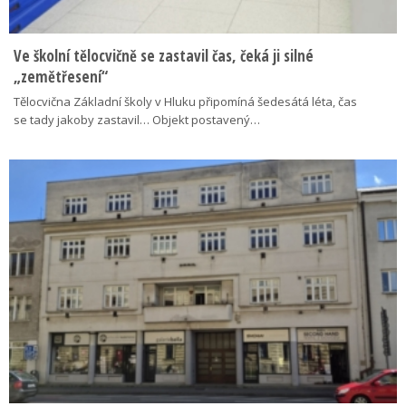
Ve školní tělocvičně se zastavil čas, čeká ji silné
„zemětřesení“
Tělocvična Základní školy v Hluku připomíná šedesátá léta, čas
se tady jakoby zastavil… Objekt postavený…