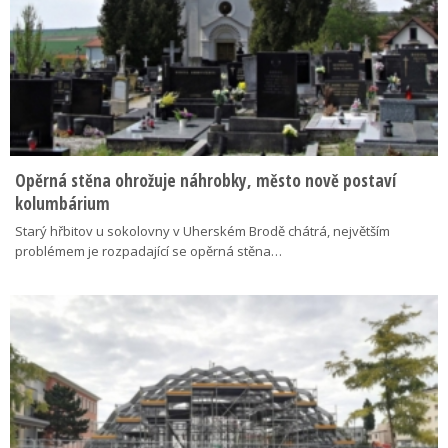
Opěrná stěna ohrožuje náhrobky, město nově postaví
kolumbárium
Starý hřbitov u sokolovny v Uherském Brodě chátrá, největším
problémem je rozpadající se opěrná stěna…