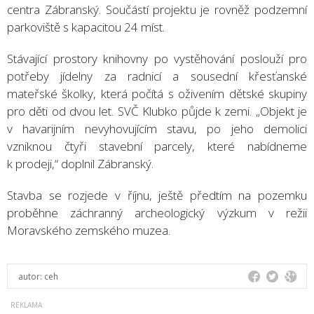
centra Zábranský. Součástí projektu je rovněž podzemní
parkoviště s kapacitou 24 míst.
Stávající prostory knihovny po vystěhování poslouží pro
potřeby jídelny za radnicí a sousední křesťanské
mateřské školky, která počítá s oživením dětské skupiny
pro děti od dvou let. SVČ Klubko půjde k zemi. „Objekt je
v havarijním nevyhovujícím stavu, po jeho demolici
vzniknou čtyři stavební parcely, které nabídneme
k prodeji,“ doplnil Zábranský.
Stavba se rozjede v říjnu, ještě předtím na pozemku
proběhne záchranný archeologický výzkum v režii
Moravského zemského muzea.
autor:
ceh