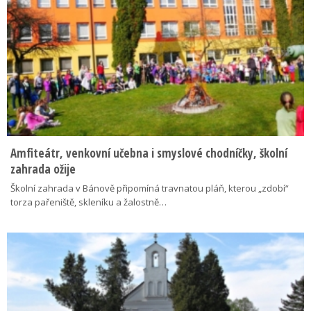
Amfiteátr, venkovní učebna i smyslové chodníčky, školní
zahrada ožije
Školní zahrada v Bánově připomíná travnatou pláň, kterou „zdobí“
torza pařeniště, skleníku a žalostně…