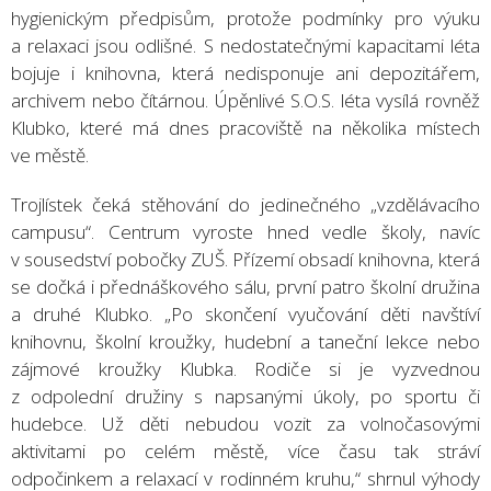
hygienickým předpisům, protože podmínky pro výuku
a relaxaci jsou odlišné. S nedostatečnými kapacitami léta
bojuje i knihovna, která nedisponuje ani depozitářem,
archivem nebo čítárnou. Úpěnlivé S.O.S. léta vysílá rovněž
Klubko, které má dnes pracoviště na několika místech
ve městě.
Trojlístek čeká stěhování do jedinečného „vzdělávacího
campusu“. Centrum vyroste hned vedle školy, navíc
v sousedství pobočky ZUŠ. Přízemí obsadí knihovna, která
se dočká i přednáškového sálu, první patro školní družina
a druhé Klubko. „Po skončení vyučování děti navštíví
knihovnu, školní kroužky, hudební a taneční lekce nebo
zájmové kroužky Klubka. Rodiče si je vyzvednou
z odpolední družiny s napsanými úkoly, po sportu či
hudebce. Už děti nebudou vozit za volnočasovými
aktivitami po celém městě, více času tak stráví
odpočinkem a relaxací v rodinném kruhu,“ shrnul výhody