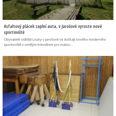
Asfaltový plácek zaplní auta, v Jarošově vyroste nové
sportoviště
Obyvatelé sídliště Louky v Jarošově se dočkají nového moderního
sportoviště s umělým trávníkem pro malou…