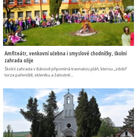
Amfiteátr, venkovní učebna i smyslové chodníčky, školní
zahrada ožije
Školní zahrada v Bánově připomíná travnatou pláň, kterou „zdobí“
torza pařeniště, skleníku a žalostně…