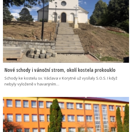
Nové schody i vánoční strom, okolí kostela prokouklo
Schody ke kostelu sv. Václava v Korytné už vysílaly S.O.S. I když
nebyly vyloženě v havarijním…