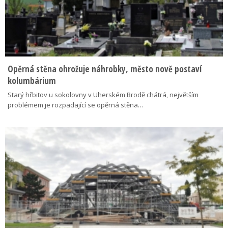
Opěrná stěna ohrožuje náhrobky, město nově postaví
kolumbárium
Starý hřbitov u sokolovny v Uherském Brodě chátrá, největším
problémem je rozpadající se opěrná stěna…