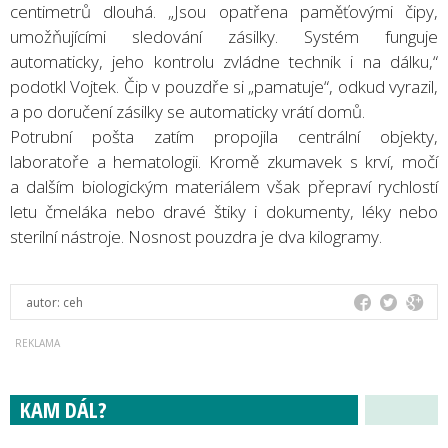
centimetrů dlouhá. „Jsou opatřena paměťovými čipy,
umožňujícími sledování zásilky. Systém funguje
automaticky, jeho kontrolu zvládne technik i na dálku,“
podotkl Vojtek. Čip v pouzdře si „pamatuje“, odkud vyrazil,
a po doručení zásilky se automaticky vrátí domů.
Potrubní pošta zatím propojila centrální objekty,
laboratoře a hematologii. Kromě zkumavek s krví, močí
a dalším biologickým materiálem však přepraví rychlostí
letu čmeláka nebo dravé štiky i dokumenty, léky nebo
sterilní nástroje. Nosnost pouzdra je dva kilogramy.
autor:
ceh
KAM DÁL?