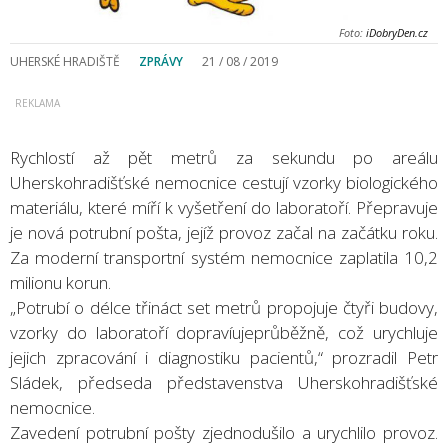
Foto:
iDobryDen.cz
UHERSKÉ HRADIŠTĚ
ZPRÁVY
21 / 08 / 2019
Rychlostí až pět metrů za sekundu po areálu
Uherskohradišťské nemocnice cestují vzorky biologického
materiálu, které míří k vyšetření do laboratoří. Přepravuje
je nová potrubní pošta, jejíž provoz začal na začátku roku.
Za moderní transportní systém nemocnice zaplatila 10,2
milionu korun.
„Potrubí o délce třináct set metrů propojuje čtyři budovy,
vzorky do laboratoří dopravíujeprůběžně, což urychluje
jejich zpracování i diagnostiku pacientů,“ prozradil Petr
Sládek, předseda představenstva Uherskohradišťské
nemocnice.
Zavedení potrubní pošty zjednodušilo a urychlilo provoz.