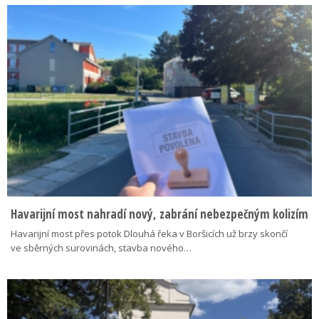
Havarijní most nahradí nový, zabrání nebezpečným kolizím
Havarijní most přes potok Dlouhá řeka v Boršicích už brzy skončí
ve sběrných surovinách, stavba nového…