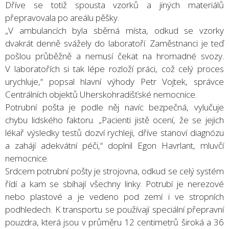
Dříve se totiž spousta vzorků a jiných materiálů
přepravovala po areálu pěšky.
„V ambulancích byla sběrná místa, odkud se vzorky
dvakrát denně svážely do laboratoří. Zaměstnanci je teď
pošlou průběžně a nemusí čekat na hromadné svozy.
V laboratořích si tak lépe rozloží práci, což celý proces
urychluje,“ popsal hlavní výhody Petr Vojtek, správce
Centrálních objektů Uherskohradišťské nemocnice.
Potrubní pošta je podle něj navíc bezpečná, vylučuje
chybu lidského faktoru. „Pacienti jistě ocení, že se jejich
lékař výsledky testů dozví rychleji, dříve stanoví diagnózu
a zahájí adekvátní péči,“ doplnil Egon Havrlant, mluvčí
nemocnice.
Srdcem potrubní pošty je strojovna, odkud se celý systém
řídí a kam se sbíhají všechny linky. Potrubí je nerezové
nebo plastové a je vedeno pod zemí i ve stropních
podhledech. K transportu se používají speciální přepravní
pouzdra, která jsou v průměru 12 centimetrů široká a 36