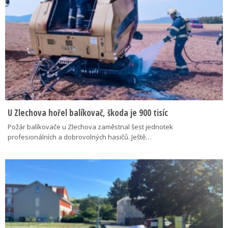
U Zlechova hořel balíkovač, škoda je 900 tisíc
Požár balíkovače u Zlechova zaměstnal šest jednotek
profesionálních a dobrovolných hasičů. Ještě…