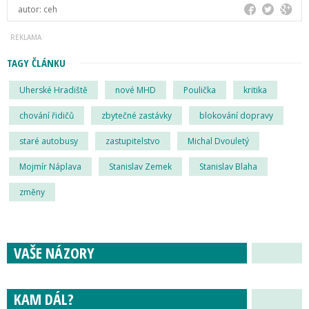
autor:
ceh
TAGY ČLÁNKU
Uherské Hradiště
nové MHD
Poulička
kritika
chování řidičů
zbytečné zastávky
blokování dopravy
staré autobusy
zastupitelstvo
Michal Dvouletý
Mojmír Náplava
Stanislav Zemek
Stanislav Blaha
změny
VAŠE NÁZORY
KAM DÁL?