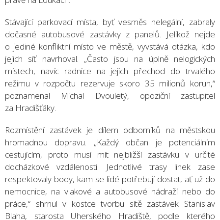
Stávající parkovací místa, byť vesměs nelegální, zabraly
dočasné autobusové zastávky z panelů. Jelikož nejde
o jediné konfliktní místo ve městě, vyvstává otázka, kdo
jejich síť navrhoval. „Často jsou na úplně nelogických
místech, navíc radnice na jejich přechod do trvalého
režimu v rozpočtu rezervuje skoro 35 milionů korun,“
poznamenal Michal Dvouletý, opoziční zastupitel
za Hradišťáky.
Rozmístění zastávek je dílem odborníků na městskou
hromadnou dopravu. „Každý občan je potenciálním
cestujícím, proto musí mít nejbližší zastávku v určité
docházkové vzdálenosti. Jednotlivé trasy linek zase
respektovaly body, kam se lidé potřebují dostat, ať už do
nemocnice, na vlakové a autobusové nádraží nebo do
práce,“ shrnul v kostce tvorbu sítě zastávek Stanislav
Blaha, starosta Uherského Hradiště, podle kterého