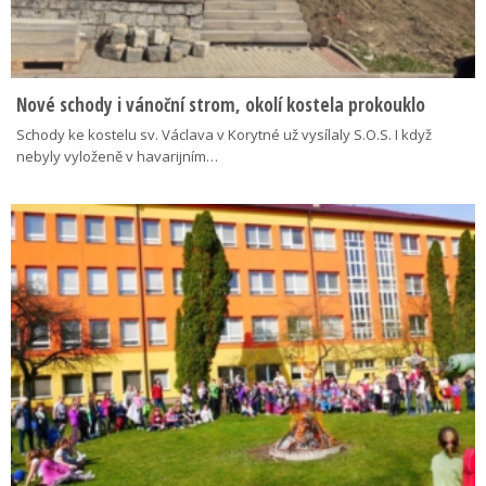
Nové schody i vánoční strom, okolí kostela prokouklo
Schody ke kostelu sv. Václava v Korytné už vysílaly S.O.S. I když
nebyly vyloženě v havarijním…