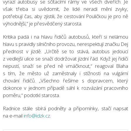
vyrazí autobusy se sčítacími rámy ve všech dveřích. Je
však třeba si uvědomit, že lidé neradi mění zvyky,
potřebují čas, aby zjistili, že cestování Pouličkou je pro ně
výhodnější,“ je přesvědčený starosta.
Kritika padá i na hlavu řidičů autobusů, kteří si nelámou
hlavu s pravidly silničního provozu, nerespektují značku Dej
přednost v jízdě. „Určitě se to stává, autobus jedoucí
z vedlejší ulice se snaží dodržovat jízdní řád. Když jej řidiči
nepustí, snaží se před ně vmáčknout,“ reagoval Blaha
s tím, že město už zaměstnaly i stížnosti na vulgární
chování řidičů. „Všechno řešíme s dopravcem, který
dokonce v jednom případě sáhl k rozvázání pracovního
poměru,“ podotkl starosta.
Radnice stále sbírá podněty a připomínky, stačí napsat
na e-mail
info@idzk.cz
.