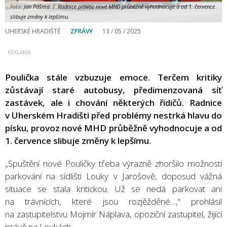
Foto:
Jan Pášma / Radnice provoz nové MHD průběžně vyhodnocuje a od 1. července
slibuje změny k lepšímu.
UHERSKÉ HRADIŠTĚ
ZPRÁVY
13 / 05 / 2025
Poulička stále vzbuzuje emoce. Terčem kritiky
zůstávají staré autobusy, předimenzovaná síť
zastávek, ale i chování některých řidičů. Radnice
v Uherském Hradišti před problémy nestrká hlavu do
písku, provoz nové MHD průběžně vyhodnocuje a od
1. července slibuje změny k lepšímu.
„Spuštění nové Pouličky třeba výrazně zhoršilo možnosti
parkování na sídlišti Louky v Jarošově, doposud vážná
situace se stala kritickou. Už se nedá parkovat ani
na trávnících, které jsou rozjěžděné…,“ prohlásil
na zastupitelstvu Mojmír Náplava, opoziční zastupitel, žijící
právě na Loukách.