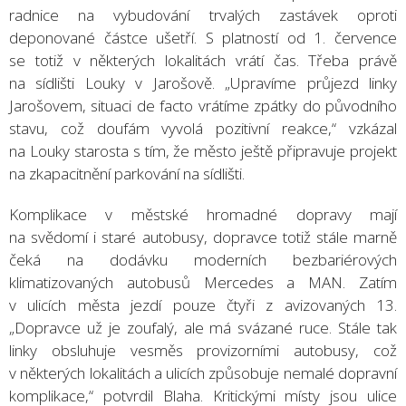
radnice na vybudování trvalých zastávek oproti
deponované částce ušetří. S platností od 1. července
se totiž v některých lokalitách vrátí čas. Třeba právě
na sídlišti Louky v Jarošově. „Upravíme průjezd linky
Jarošovem, situaci de facto vrátíme zpátky do původního
stavu, což doufám vyvolá pozitivní reakce,“ vzkázal
na Louky starosta s tím, že město ještě připravuje projekt
na zkapacitnění parkování na sídlišti.
Komplikace v městské hromadné dopravy mají
na svědomí i staré autobusy, dopravce totiž stále marně
čeká na dodávku moderních bezbariérových
klimatizovaných autobusů Mercedes a MAN. Zatím
v ulicích města jezdí pouze čtyři z avizovaných 13.
„Dopravce už je zoufalý, ale má svázané ruce. Stále tak
linky obsluhuje vesměs provizorními autobusy, což
v některých lokalitách a ulicích způsobuje nemalé dopravní
komplikace,“ potvrdil Blaha. Kritickými místy jsou ulice