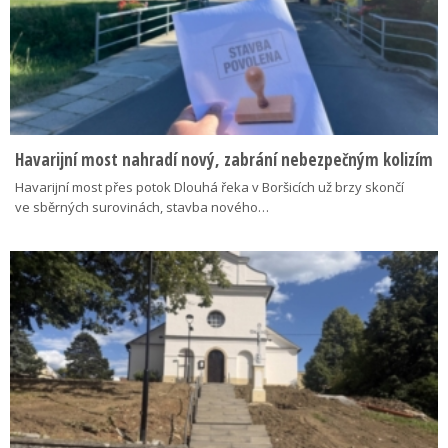
Havarijní most nahradí nový, zabrání nebezpečným kolizím
Havarijní most přes potok Dlouhá řeka v Boršicích už brzy skončí
ve sběrných surovinách, stavba nového…