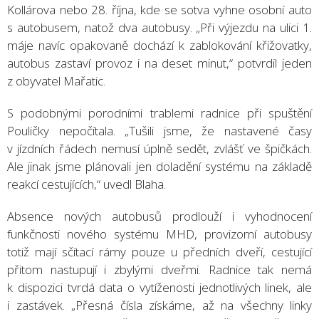
Kollárova nebo 28. října, kde se sotva vyhne osobní auto
s autobusem, natož dva autobusy. „Při výjezdu na ulici 1.
máje navíc opakovaně dochází k zablokování křižovatky,
autobus zastaví provoz i na deset minut,“ potvrdil jeden
z obyvatel Mařatic.
S podobnými porodními trablemi radnice při spuštění
Pouličky nepočítala. „Tušili jsme, že nastavené časy
v jízdních řádech nemusí úplně sedět, zvlášť ve špičkách.
Ale jinak jsme plánovali jen doladění systému na základě
reakcí cestujících,“ uvedl Blaha.
Absence nových autobusů prodlouží i vyhodnocení
funkčnosti nového systému MHD, provizorní autobusy
totiž mají sčítací rámy pouze u předních dveří, cestující
přitom nastupují i zbylými dveřmi. Radnice tak nemá
k dispozici tvrdá data o vytíženosti jednotlivých linek, ale
i zastávek. „Přesná čísla získáme, až na všechny linky