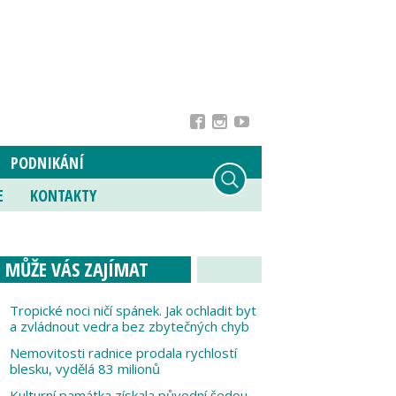
PODNIKÁNÍ
E
KONTAKTY
MŮŽE VÁS ZAJÍMAT
Tropické noci ničí spánek. Jak ochladit byt
a zvládnout vedra bez zbytečných chyb
Nemovitosti radnice prodala rychlostí
blesku, vydělá 83 milionů
Kulturní památka získala původní šedou