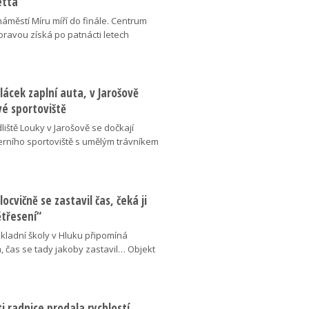
etta
náměstí Míru míří do finále. Centrum
oravou získá po patnácti letech
lácek zaplní auta, v Jarošově
vé sportoviště
liště Louky v Jarošově se dočkají
ního sportoviště s umělým trávníkem
locvičně se zastavil čas, čeká ji
ětřesení“
kladní školy v Hluku připomíná
, čas se tady jakoby zastavil… Objekt
 radnice prodala rychlostí