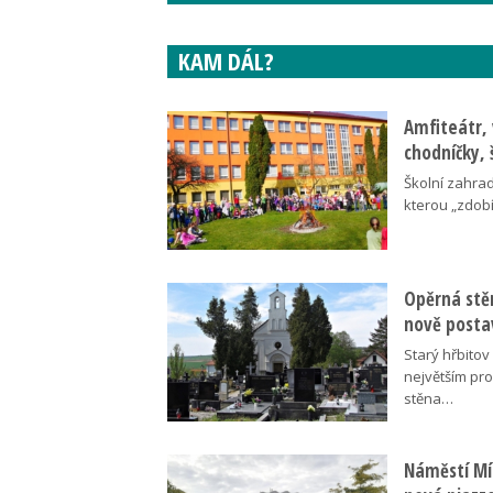
KAM DÁL?
Amfiteátr,
chodníčky, 
Školní zahra
kterou „zdobí
Opěrná stě
nově posta
Starý hřbito
největším pr
stěna…
Náměstí Mír