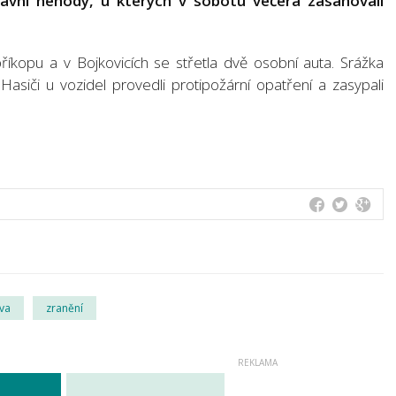
ravní nehody, u kterých v sobotu večera zasahovali
příkopu a v Bojkovicích se střetla dvě osobní auta. Srážka
Hasiči u vozidel provedli protipožární opatření a zasypali
va
zranění