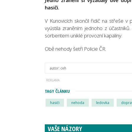
Jedno zranění si vyžádaly dvě dop
hasiči.
V Kunovicích skončil řidič na střeše v 
vyústila zraněním jednoho z účastníků. 
sorbentem uniklé provozní kapaliny.
Obě nehody šetří Policie ČR.
autor:
ceh
TAGY ČLÁNKU
hasiči
nehoda
ledovka
dopra
VAŠE NÁZORY