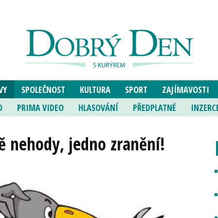
VY
SPOLEČNOST
KULTURA
SPORT
ZAJÍMAVOSTI
O
PRIMA VIDEO
HLASOVÁNÍ
PŘEDPLATNÉ
INZERC
ě nehody, jedno zranění!