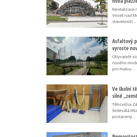
nová piazz
Revitalizace 
Veselí nad M
stavebních…
Asfaltový p
vyroste no
Obyvatelé síd
nového moder
pro malou…
Ve školní tě
silné „zem
Tělocvična Zá
šedesátá léta
postavený…
Nemovitosti