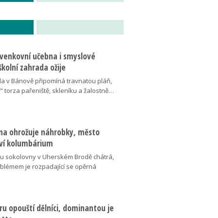
 venkovní učebna i smyslové
školní zahrada ožije
da v Bánově připomíná travnatou pláň,
“ torza pařeniště, skleníku a žalostně…
na ohrožuje náhrobky, město
ví kolumbárium
v u sokolovny v Uherském Brodě chátrá,
oblémem je rozpadající se opěrná
u opouští dělníci, dominantou je