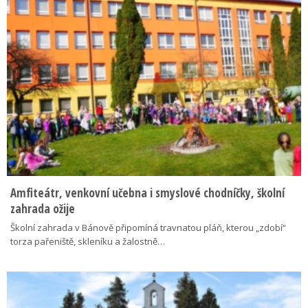
Amfiteátr, venkovní učebna i smyslové chodníčky, školní
zahrada ožije
Školní zahrada v Bánově připomíná travnatou pláň, kterou „zdobí“
torza pařeniště, skleníku a žalostně…