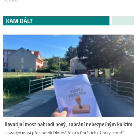
KAM DÁL?
Havarijní most nahradí nový, zabrání nebezpečným kolizím
Havarijní most přes potok Dlouhá řeka v Boršicích už brzy skončí