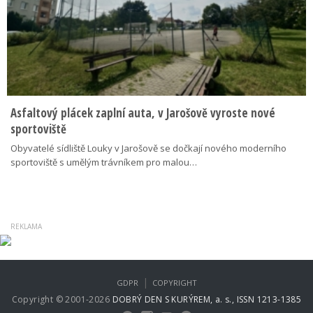
Asfaltový plácek zaplní auta, v Jarošově vyroste nové
sportoviště
Obyvatelé sídliště Louky v Jarošově se dočkají nového moderního
sportoviště s umělým trávníkem pro malou…
|
GDPR
COPYRIGHT
Copyright © 2001-2026
DOBRÝ DEN S KURÝREM, a. s., ISSN 1213-1385