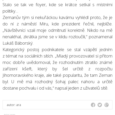
Stalo se tak ve foyer, kde se krátce setkal s místními
politiky…
Zemanův tým si nekuřáckou kavárnu vyhlédl proto, že je
do ní z náměstí Míru, kde prezident řečnil, nejblíže.
„Návštěvníci vzali moje odmítnutí korektně. Nikdo na mě
nenaléhal, zkrátka jsme se v klidu rozloučili,“ poznamenal
Lukáš Báborský.
Kategorický postoj podnikatele se stal vzápětí jedním
z témat na sociálních sítích. „Mladý provozovatel si přitom
moc dobře uvědomoval, že rozhodnutím ztratilo známé
zařízení kšeft, který by šel určitě z rozpočtu
Jihomoravského kraje, ale také popularitu, že tam Zeman
byl. U mě má rozhodný šohaj palec nahoru a určitě
dostane pochvalu i od vás,“ napsal jeden z uživatelů sítě.
autor:
ara