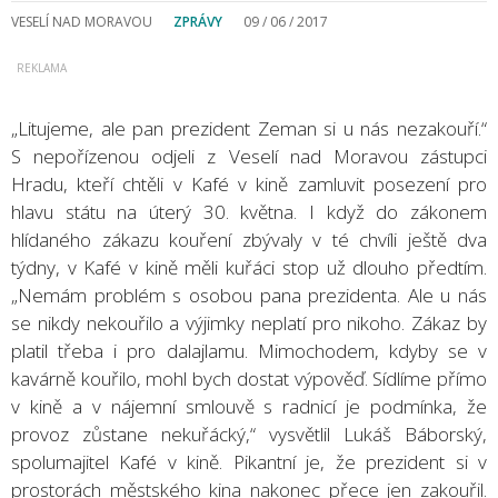
VESELÍ NAD MORAVOU
ZPRÁVY
09 / 06 / 2017
„Litujeme, ale pan prezident Zeman si u nás nezakouří.“
S nepořízenou odjeli z Veselí nad Moravou zástupci
Hradu, kteří chtěli v Kafé v kině zamluvit posezení pro
hlavu státu na úterý 30. května. I když do zákonem
hlídaného zákazu kouření zbývaly v té chvíli ještě dva
týdny, v Kafé v kině měli kuřáci stop už dlouho předtím.
„Nemám problém s osobou pana prezidenta. Ale u nás
se nikdy nekouřilo a výjimky neplatí pro nikoho. Zákaz by
platil třeba i pro dalajlamu. Mimochodem, kdyby se v
kavárně kouřilo, mohl bych dostat výpověď. Sídlíme přímo
v kině a v nájemní smlouvě s radnicí je podmínka, že
provoz zůstane nekuřácký,“ vysvětlil Lukáš Báborský,
spolumajitel Kafé v kině. Pikantní je, že prezident si v
prostorách městského kina nakonec přece jen zakouřil.