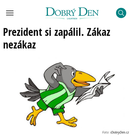
Prezident si zapálil. Zákaz
nezákaz
Foto:
iDobryDen.cz