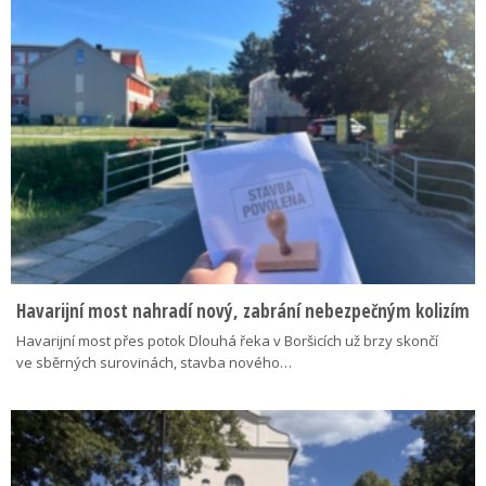
Havarijní most nahradí nový, zabrání nebezpečným kolizím
Havarijní most přes potok Dlouhá řeka v Boršicích už brzy skončí
ve sběrných surovinách, stavba nového…