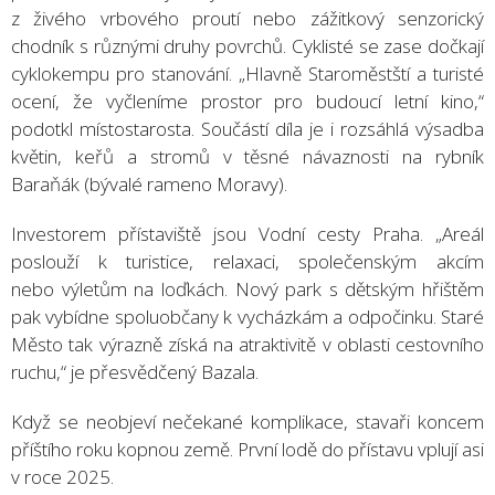
z živého vrbového proutí nebo zážitkový senzorický
chodník s různými druhy povrchů. Cyklisté se zase dočkají
cyklokempu pro stanování. „Hlavně Staroměstští a turisté
ocení, že vyčleníme prostor pro budoucí letní kino,“
podotkl místostarosta. Součástí díla je i rozsáhlá výsadba
květin, keřů a stromů v těsné návaznosti na rybník
Baraňák (bývalé rameno Moravy).
Investorem přístaviště jsou Vodní cesty Praha. „Areál
poslouží k turistice, relaxaci, společenským akcím
nebo výletům na loďkách. Nový park s dětským hřištěm
pak vybídne spoluobčany k vycházkám a odpočinku. Staré
Město tak výrazně získá na atraktivitě v oblasti cestovního
ruchu,“ je přesvědčený Bazala.
Když se neobjeví nečekané komplikace, stavaři koncem
příštího roku kopnou země. První lodě do přístavu vplují asi
v roce 2025.