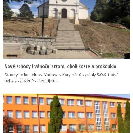
Nové schody i vánoční strom, okolí kostela prokouklo
Schody ke kostelu sv. Václava v Korytné už vysílaly S.O.S. I když
nebyly vyloženě v havarijním…