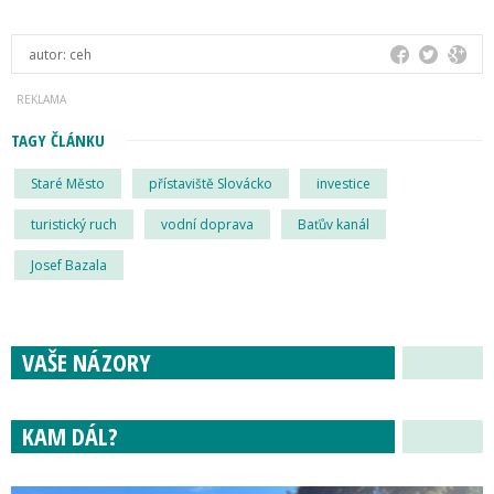
autor:
ceh
TAGY ČLÁNKU
Staré Město
přístaviště Slovácko
investice
turistický ruch
vodní doprava
Baťův kanál
Josef Bazala
VAŠE NÁZORY
KAM DÁL?