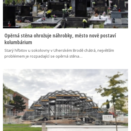
Opěrná stěna ohrožuje náhrobky, město nově postaví
kolumbárium
Starý hřbitov u sokolovny v Uherském Brodě chátrá, největším
problémem je rozpadající se opěrná stěna…