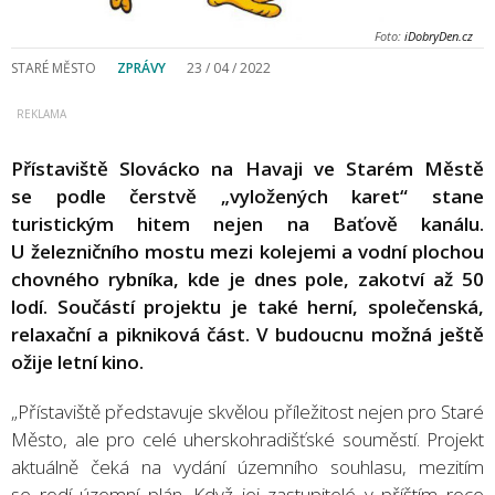
Foto:
iDobryDen.cz
STARÉ MĚSTO
ZPRÁVY
23 / 04 / 2022
Přístaviště Slovácko na Havaji ve Starém Městě
se podle čerstvě „vyložených karet“ stane
turistickým hitem nejen na Baťově kanálu.
U železničního mostu mezi kolejemi a vodní plochou
chovného rybníka, kde je dnes pole, zakotví až 50
lodí. Součástí projektu je také herní, společenská,
relaxační a pikniková část. V budoucnu možná ještě
ožije letní kino.
„Přístaviště představuje skvělou příležitost nejen pro Staré
Město, ale pro celé uherskohradišťské souměstí. Projekt
aktuálně čeká na vydání územního souhlasu, mezitím
se rodí územní plán. Když jej zastupitelé v příštím roce