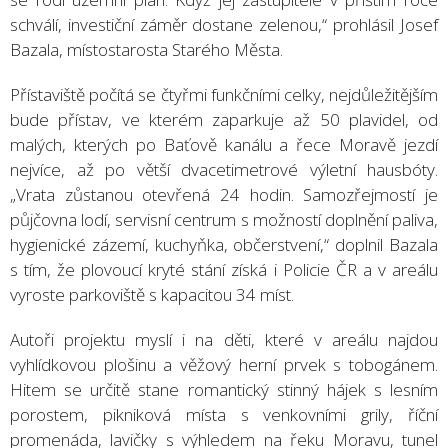
schválí, investiční záměr dostane zelenou,“ prohlásil Josef
Bazala, místostarosta Starého Města.
Přístaviště počítá se čtyřmi funkčními celky, nejdůležitějším
bude přístav, ve kterém zaparkuje až 50 plavidel, od
malých, kterých po Baťově kanálu a řece Moravě jezdí
nejvíce, až po větší dvacetimetrové výletní hausbóty.
„Vrata zůstanou otevřená 24 hodin. Samozřejmostí je
půjčovna lodí, servisní centrum s možností doplnění paliva,
hygienické zázemí, kuchyňka, občerstvení,“ doplnil Bazala
s tím, že plovoucí kryté stání získá i Policie ČR a v areálu
vyroste parkoviště s kapacitou 34 míst.
Autoři projektu myslí i na děti, které v areálu najdou
vyhlídkovou plošinu a věžový herní prvek s tobogánem.
Hitem se určitě stane romantický stinný hájek s lesním
porostem, pikniková místa s venkovními grily, říční
promenáda, lavičky s výhledem na řeku Moravu, tunel