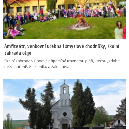
Amfiteátr, venkovní učebna i smyslové chodníčky, školní
zahrada ožije
Školní zahrada v Bánově připomíná travnatou pláň, kterou „zdobí“
torza pařeniště, skleníku a žalostně…