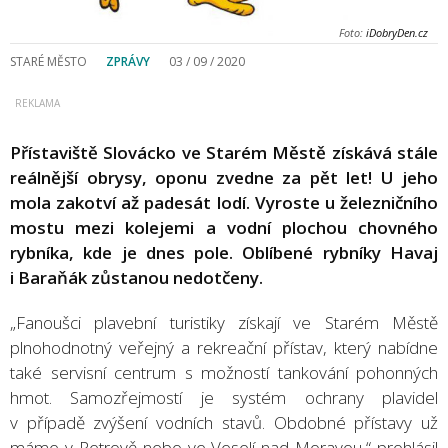
Foto:
iDobryDen.cz
STARÉ MĚSTO
ZPRÁVY
03 / 09 / 2020
Přístaviště Slovácko ve Starém Městě získává stále
reálnější obrysy, oponu zvedne za pět let! U jeho
mola zakotví až padesát lodí. Vyroste u železničního
mostu mezi kolejemi a vodní plochou chovného
rybníka, kde je dnes pole. Oblíbené rybníky Havaj
i Baraňák zůstanou nedotčeny.
„Fanoušci plavební turistiky získají ve Starém Městě
plnohodnotný veřejný a rekreační přístav, který nabídne
také servisní centrum s možností tankování pohonných
hmot. Samozřejmostí je systém ochrany plavidel
v případě zvýšení vodních stavů. Obdobné přístavy už
máme v Petrově nebo ve Veselí nad Moravou,“ prohlásil