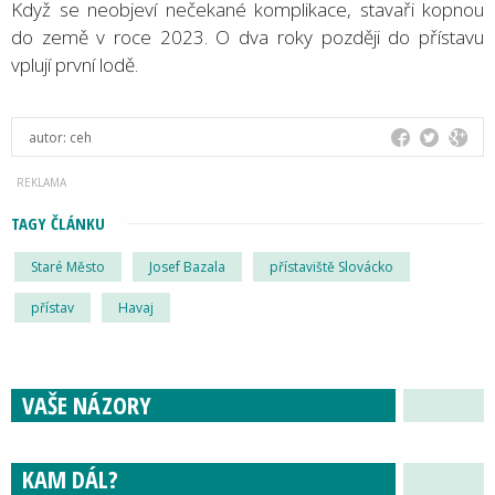
Když se neobjeví nečekané komplikace, stavaři kopnou
do země v roce 2023. O dva roky později do přístavu
vplují první lodě.
autor:
ceh
TAGY ČLÁNKU
Staré Město
Josef Bazala
přístaviště Slovácko
přístav
Havaj
VAŠE NÁZORY
KAM DÁL?