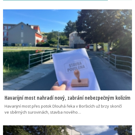
Havarijní most nahradí nový, zabrání nebezpečným kolizím
Havarijní most přes potok Dlouhá řeka v Boršicích už brzy skončí
ve sběrných surovinách, stavba nového…