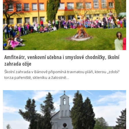
Amfiteátr, venkovní učebna i smyslové chodníčky, školní
zahrada ožije
Školní zahrada v Bánově připomíná travnatou pláň, kterou „zdobí“
torza pařeniště, skleníku a žalostně…