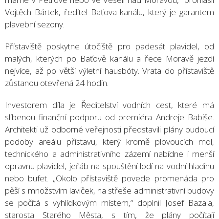
Vojtěch Bártek, ředitel Baťova kanálu, který je garantem
plavební sezony.
Přístaviště poskytne útočiště pro padesát plavidel, od
malých, kterých po Baťově kanálu a řece Moravě jezdí
nejvíce, až po větší výletní hausbóty. Vrata do přístaviště
zůstanou otevřená 24 hodin.
Investorem díla je Ředitelství vodních cest, které má
slíbenou finanční podporu od premiéra Andreje Babiše.
Architekti už odborné veřejnosti představili plány budoucí
podoby areálu přístavu, který kromě plovoucích mol,
technického a administrativního zázemí nabídne i menší
opravnu plavidel, jeřáb na spouštění lodí na vodní hladinu
nebo bufet. „Okolo přístaviště povede promenáda pro
pěší s množstvím laviček, na střeše administrativní budovy
se počítá s vyhlídkovým místem,“ doplnil Josef Bazala,
starosta Starého Města, s tím, že plány počítají