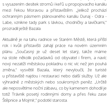
s vysazením desítek stromů i keřů u propojovacího kanálu
mezi řekou Moravou a přístavištěm. „Jelikož prochází
ochranným pásmem plánovaného kanálu Dunaj - Odra -
Labe, vznikne tady park s lávkou, chodníčky a lavičkami,“
prozradil ještě Bazala.
Aktuálně je na tahu radnice ve Starém Městě, která příští
rok i kvůli přístavišti zahájí práce na novém územním
plánu. „Současný je už deset let starý, takže máme
na stole několik požadavků od obyvatel i firem, a navíc
nový nezatíží městskou pokladnu o nic víc než jen pouhá
změna,“ vysvětlil Bazala, který nevyloučil, že turisté
u přístaviště najdou i restauraci nebo další služby. Už ale
výhradně z městských nebo soukromých peněz. „Určitě
ale neposvětíme noční zábavu, co by kamenem dohodil je
totiž Trávník posetý rodinnými domy a přes řeku zase
Štěpnice a Mojmír,“ podotkl starosta.