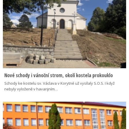
Nové schody i vánoční strom, okolí kostela prokouklo
Schody ke kostelu sv. Václava v Korytné už vysílaly S.O.S. I když
nebyly vyloženě v havarijním…