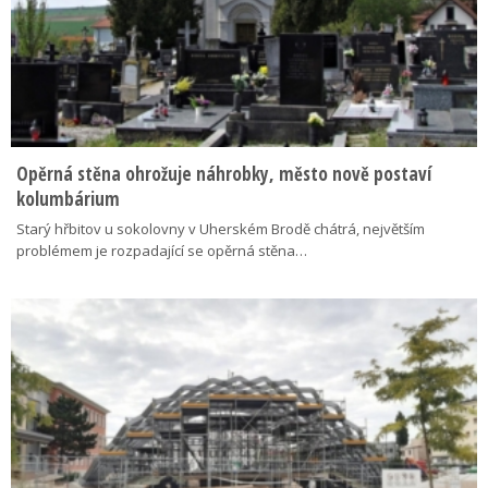
Opěrná stěna ohrožuje náhrobky, město nově postaví
kolumbárium
Starý hřbitov u sokolovny v Uherském Brodě chátrá, největším
problémem je rozpadající se opěrná stěna…