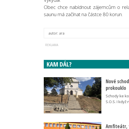
Obec chce nabídnout zájemcům o relax
saunu má začínat na částce 80 korun.
autor:
ara
KAM DÁL?
Nové schody
prokouklo
Schody ke kos
S.O.S. I když
Amfiteátr,