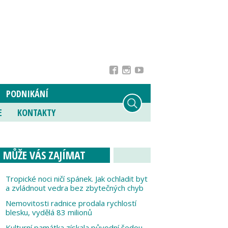
PODNIKÁNÍ
E
KONTAKTY
MŮŽE VÁS ZAJÍMAT
Tropické noci ničí spánek. Jak ochladit byt
a zvládnout vedra bez zbytečných chyb
Nemovitosti radnice prodala rychlostí
blesku, vydělá 83 milionů
Kulturní památka získala původní šedou