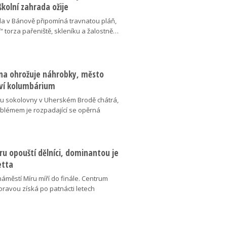
školní zahrada ožije
da v Bánově připomíná travnatou pláň,
“ torza pařeniště, skleníku a žalostně…
na ohrožuje náhrobky, město
ví kolumbárium
v u sokolovny v Uherském Brodě chátrá,
oblémem je rozpadající se opěrná
u opouští dělníci, dominantou je
etta
náměstí Míru míří do finále. Centrum
oravou získá po patnácti letech