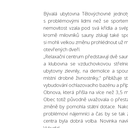
Bývalá ubytovna Tělovýchovné jednoty
s problémovými lidmi než se sporte
nemovitost vzala pod svá křídla a svép
kromě milovníků sauny získají také spor
si mohli velkou změnu prohlédnout už m
otevřených dveří.
„Relaxační centrum představují dvě sau
a klubovna se vzduchovkovou střelni
ubytovny zlevnily, na demolice a spous
místní drobné živnostníky,“ přibližuje 
vybudování ochlazovacího bazénu a přípa
Obnova, která přišla na více než 3,5 m
Obec totiž původně uvažovala o přesta
změně by pomohla státní dotace. Nako
problémoví nájemníci a čas by se tak 
centra byla dobrá volba. Novinka nav
Vykydal.