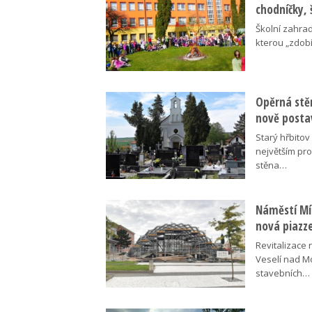
chodníčky, 
Školní zahra
kterou „zdobí
Opěrná stě
nově posta
Starý hřbito
největším pr
stěna…
Náměstí Mír
nová piazz
Revitalizace 
Veselí nad M
stavebních…