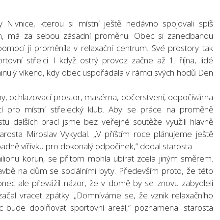
 Nivnice, kterou si místní ještě nedávno spojovali spíš
m, má za sebou zásadní proměnu. Obec si zanedbanou
omocí ji proměnila v relaxační centrum. Své prostory tak
tovní střelci. I když ostrý provoz začne až 1. října, lidé
inulý víkend, kdy obec uspořádala v rámci svých hodů Den
ny, ochlazovací prostor, masérna, občerstvení, odpočívárna
cí pro místní střelecký klub. Aby se práce na proměně
tu dalších prací jsme bez veřejné soutěže využili hlavně
starosta Miroslav Vykydal. „V příštím roce plánujeme ještě
dně vířivku pro dokonalý odpočinek,“ dodal starosta.
ilionu korun, se přitom mohla ubírat zcela jiným směrem.
vbě na dům se sociálními byty. Především proto, že této
nec ale převážil názor, že v domě by se znovu zabydleli
začal vracet zpátky. „Domníváme se, že vznik relaxačního
íc bude doplňovat sportovní areál,“ poznamenal starosta