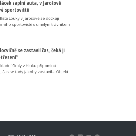
lácek zaplní auta, v Jarošově
vé sportoviště
liště Louky v Jarošově se dočkají
ního sportoviště s umělým trávníkem
locvičně se zastavil čas, čeká ji
ětřesení“
kladní školy v Hluku připomíná
, čas se tady jakoby zastavil… Objekt