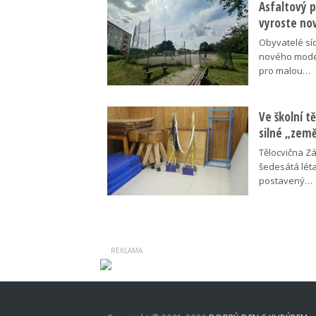
Asfaltový p
vyroste no
Obyvatelé síd
nového moder
pro malou…
Ve školní tě
silné „zem
Tělocvična Zá
šedesátá léta
postavený…