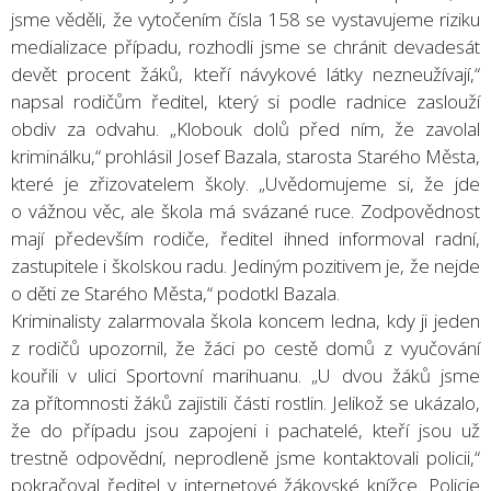
jsme věděli, že vytočením čísla 158 se vystavujeme riziku
medializace případu, rozhodli jsme se chránit devadesát
devět procent žáků, kteří návykové látky nezneužívají,“
napsal rodičům ředitel, který si podle radnice zaslouží
obdiv za odvahu. „Klobouk dolů před ním, že zavolal
kriminálku,“ prohlásil Josef Bazala, starosta Starého Města,
které je zřizovatelem školy. „Uvědomujeme si, že jde
o vážnou věc, ale škola má svázané ruce. Zodpovědnost
mají především rodiče, ředitel ihned informoval radní,
zastupitele i školskou radu. Jediným pozitivem je, že nejde
o děti ze Starého Města,“ podotkl Bazala.
Kriminalisty zalarmovala škola koncem ledna, kdy ji jeden
z rodičů upozornil, že žáci po cestě domů z vyučování
kouřili v ulici Sportovní marihuanu. „U dvou žáků jsme
za přítomnosti žáků zajistili části rostlin. Jelikož se ukázalo,
že do případu jsou zapojeni i pachatelé, kteří jsou už
trestně odpovědní, neprodleně jsme kontaktovali policii,“
pokračoval ředitel v internetové žákovské knížce. Policie