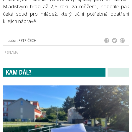
Mladistvým hrozí až 2,5 roku za mřížemi, nezletilé pak
čeká soud pro mládež, který učiní potřebná opatření
k jejich nápravě.
autor:
PETR ČECH
KAM DÁL?