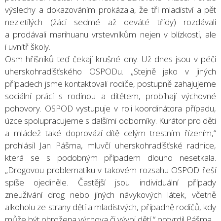
výslechy a dokazováním prokázala, že tři mladiství a pět
nezletilých (žáci sedmé až deváté třídy) rozdávali
a prodávali marihuanu vrstevníkům nejen v blízkosti, ale
i uvnitř školy.
Osm hříšníků teď čekají krušné dny. Už dnes jsou v péči
uherskohradišťského OSPODu. „Stejně jako v jiných
případech jsme kontaktovali rodiče, postupně zahajujeme
sociální práci s rodinou a dítětem, probíhají výchovné
pohovory. OSPOD vystupuje v roli koordinátora případu,
úzce spolupracujeme s dalšími odborníky. Kurátor pro děti
a mládež také doprovází dítě celým trestním řízením,“
prohlásil Jan Pášma, mluvčí uherskohradišťské radnice,
která se s podobným případem dlouho nesetkala.
„Drogovou problematiku v takovém rozsahu OSPOD řeší
spíše ojediněle. Častější jsou individuální případy
zneužívání drog nebo jiných návykových látek, včetně
alkoholu ze strany dětí a mladistvých, případně rodičů, kdy
může být ohrožena výchova či vývoj dětí,“ potvrdil Pášma.