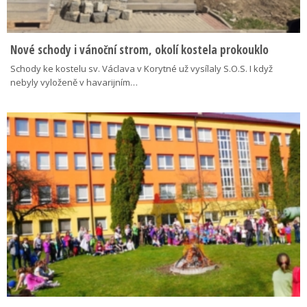
Nové schody i vánoční strom, okolí kostela prokouklo
Schody ke kostelu sv. Václava v Korytné už vysílaly S.O.S. I když
nebyly vyloženě v havarijním…