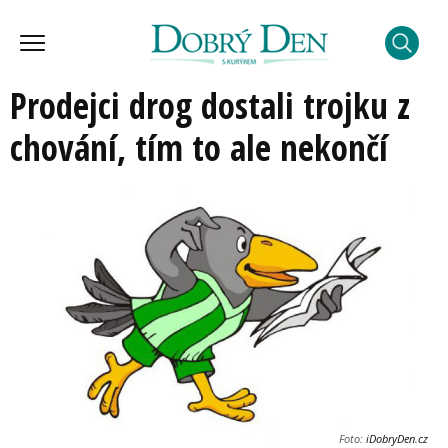
Prodejci drog dostali trojku z
chování, tím to ale nekončí
Foto:
iDobryDen.cz