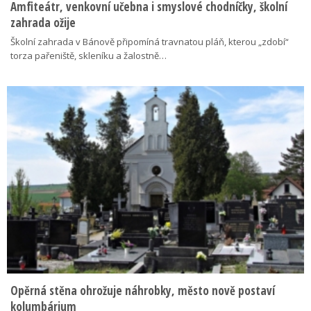
Amfiteátr, venkovní učebna i smyslové chodníčky, školní
zahrada ožije
Školní zahrada v Bánově připomíná travnatou pláň, kterou „zdobí“
torza pařeniště, skleníku a žalostně…
Opěrná stěna ohrožuje náhrobky, město nově postaví
kolumbárium