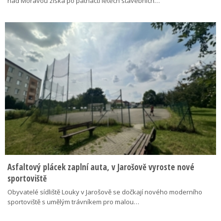
nad Moravou získá po patnácti letech stavebních…
Asfaltový plácek zaplní auta, v Jarošově vyroste nové
sportoviště
Obyvatelé sídliště Louky v Jarošově se dočkají nového moderního
sportoviště s umělým trávníkem pro malou…