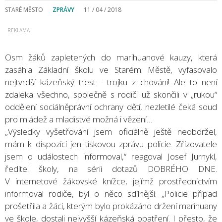
STARÉ MĚSTO
ZPRÁVY
11 / 04 / 2018
Osm žáků zapletených do marihuanové kauzy, která
zasáhla Základní školu ve Starém Městě, vyfasovalo
nejtvrdší kázeňský trest - trojku z chování! Ale to není
zdaleka všechno, společně s rodiči už skončili v „rukou“
oddělení sociálněprávní ochrany dětí, nezletilé čeká soud
pro mládež a mladistvé možná i vězení…
„Výsledky vyšetřování jsem oficiálně ještě neobdržel,
mám k dispozici jen tiskovou zprávu policie. Zřizovatele
jsem o událostech informoval,“ reagoval Josef Jurnykl,
ředitel školy, na sérii dotazů DOBRÉHO DNE.
V internetové žákovské knížce, jejímž prostřednictvím
informoval rodiče, byl o něco sdílnější. „Policie případ
prošetřila a žáci, kterým bylo prokázáno držení marihuany
ve škole, dostali nejvyšší kázeňská opatření. I přesto, že