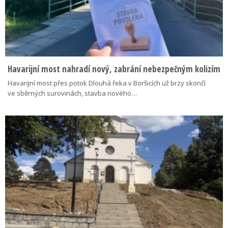
Havarijní most nahradí nový, zabrání nebezpečným kolizím
Havarijní most přes potok Dlouhá řeka v Boršicích už brzy skončí
ve sběrných surovinách, stavba nového…