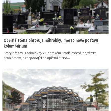
Opěrná stěna ohrožuje náhrobky, město nově postaví
kolumbárium
Starý hřbitov u sokolovny v Uherském Brodě chátrá, největším
problémem je rozpadající se opěrná stěna…