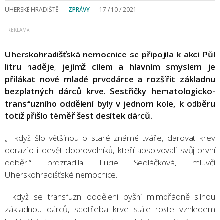
UHERSKÉ HRADIŠTĚ
ZPRÁVY
17 / 10 / 2021
Uherskohradišťská nemocnice se připojila k akci Půl
litru naděje, jejímž cílem a hlavním smyslem je
přilákat nové mladé prvodárce a rozšířit základnu
bezplatných dárců krve. Sestřičky hematologicko-
transfuzního oddělení byly v jednom kole, k odběru
totiž přišlo téměř šest desítek dárců.
„I když šlo většinou o staré známé tváře, darovat krev
dorazilo i devět dobrovolníků, kteří absolvovali svůj první
odběr,“ prozradila Lucie Sedláčková, mluvčí
Uherskohradišťské nemocnice.
I když se transfuzní oddělení pyšní mimořádně silnou
základnou dárců, spotřeba krve stále roste vzhledem