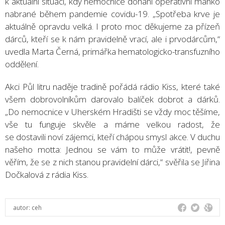
k aktuální situaci, kdy nemocnice dohání operativní manko
nabrané během pandemie covidu-19. „Spotřeba krve je
aktuálně opravdu velká. I proto moc děkujeme za přízeň
dárců, kteří se k nám pravidelně vrací, ale i prvodárcům,“
uvedla Marta Černá, primářka hematologicko-transfuzního
oddělení.
Akci Půl litru naděje tradině pořádá rádio Kiss, které také
všem dobrovolníkům darovalo balíček dobrot a dárků.
„Do nemocnice v Uherském Hradišti se vždy moc těšíme,
vše tu funguje skvěle a máme velkou radost, že
se dostavili noví zájemci, kteří chápou smysl akce. V duchu
našeho motta: Jednou se vám to může vrátit!, pevně
věřím, že se z nich stanou pravidelní dárci,“ svěřila se Jiřina
Dočkalová z rádia Kiss.
autor:
ceh