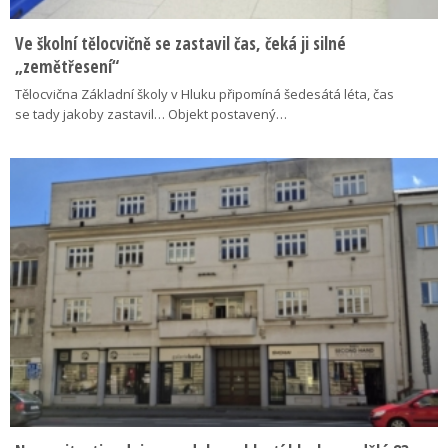
Ve školní tělocvičně se zastavil čas, čeká ji silné
„zemětřesení“
Tělocvična Základní školy v Hluku připomíná šedesátá léta, čas
se tady jakoby zastavil… Objekt postavený…