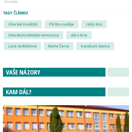
TAGY ČLÁNKU
Uherské Hradiště
Půl litru naděje
rádio Kiss
Uherskohradišťská nemocnice
dárci krve
Lucie Sedláčková
Marta Černá
transfuzní stanice
VAŠE NÁZORY
KAM DÁL?