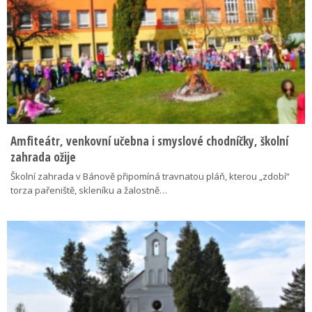
Amfiteátr, venkovní učebna i smyslové chodníčky, školní
zahrada ožije
Školní zahrada v Bánově připomíná travnatou pláň, kterou „zdobí“
torza pařeniště, skleníku a žalostně…