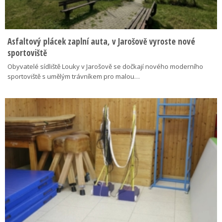
Asfaltový plácek zaplní auta, v Jarošově vyroste nové
sportoviště
Obyvatelé sídliště Louky v Jarošově se dočkají nového moderního
sportoviště s umělým trávníkem pro malou…