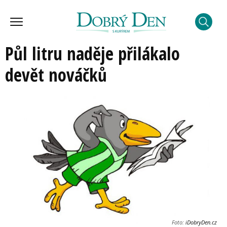
Půl litru naděje přilákalo
devět nováčků
Foto:
iDobryDen.cz