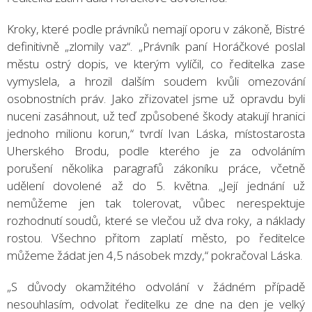
Kroky, které podle právníků nemají oporu v zákoně, Bistré
definitivně „zlomily vaz“. „Právník paní Horáčkové poslal
městu ostrý dopis, ve kterým vylíčil, co ředitelka zase
vymyslela, a hrozil dalším soudem kvůli omezování
osobnostních práv. Jako zřizovatel jsme už opravdu byli
nuceni zasáhnout, už teď způsobené škody atakují hranici
jednoho milionu korun,“ tvrdí Ivan Láska, místostarosta
Uherského Brodu, podle kterého je za odvoláním
porušení několika paragrafů zákoníku práce, včetně
udělení dovolené až do 5. května. „Její jednání už
nemůžeme jen tak tolerovat, vůbec nerespektuje
rozhodnutí soudů, které se vlečou už dva roky, a náklady
rostou. Všechno přitom zaplatí město, po ředitelce
můžeme žádat jen 4,5 násobek mzdy,“ pokračoval Láska.
„S důvody okamžitého odvolání v žádném případě
nesouhlasím, odvolat ředitelku ze dne na den je velký