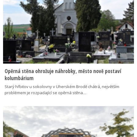
Opěrná stěna ohrožuje náhrobky, město nově postaví
kolumbárium
Starý hřbitov u sokolovny v Uherském Brodě chátrá, největším
problémem je rozpadající se opěrná stěna…