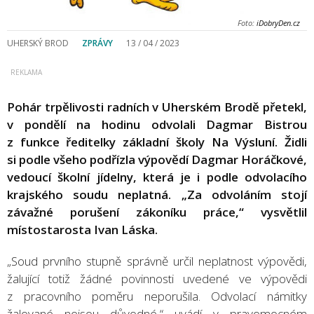
Foto:
iDobryDen.cz
UHERSKÝ BROD
ZPRÁVY
13 / 04 / 2023
Pohár trpělivosti radních v Uherském Brodě přetekl,
v pondělí na hodinu odvolali Dagmar Bistrou
z funkce ředitelky základní školy Na Výsluní. Židli
si podle všeho podřízla výpovědí Dagmar Horáčkové,
vedoucí školní jídelny, která je i podle odvolacího
krajského soudu neplatná. „Za odvoláním stojí
závažné porušení zákoníku práce,“ vysvětlil
místostarosta Ivan Láska.
„Soud prvního stupně správně určil neplatnost výpovědi,
žalující totiž žádné povinnosti uvedené ve výpovědi
z pracovního poměru neporušila. Odvolací námitky
žalované nejsou důvodné,“ uvádí v pravomocném