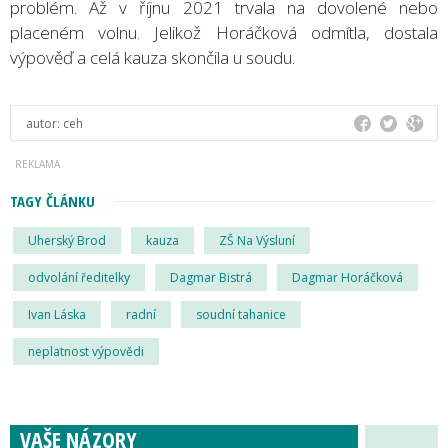
problém. Až v říjnu 2021 trvala na dovolené nebo
placeném volnu. Jelikož Horáčková odmítla, dostala
výpověď a celá kauza skončila u soudu.
autor:
ceh
TAGY ČLÁNKU
Uherský Brod
kauza
ZŠ Na Výsluní
odvolání ředitelky
Dagmar Bistrá
Dagmar Horáčková
Ivan Láska
radní
soudní tahanice
neplatnost výpovědi
VAŠE NÁZORY