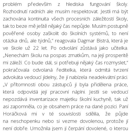
problém především z hlediska fungování školy.
Rozhodnutí radních ale musím respektovat. Jestli má být
zachována kontinuita všech procesních záležitostí školy,
tak to beze mě ještě nějaký čas nepůjde. Musím postupně
pověřené osoby zaškolit do školních systémů, to není
otázka dnů, ale týdnů,“ reagovala Dagmar Bistrá, která je
ve škole už 22 let. Po odvolání zůstává jako učitelka.
„Nenechám školu na pospas zmatkům, na její prosperitě
mi záleží. Co bude dál, si potřebuji nějaký čas rozmyslet,“
pokračovala odvolaná ředitelka, která odmítá tvrzení
advokáta vedoucí jídelny, že jí nabízela neadekvátní práci.
„V přítomnosti obou zástupců jí byla přidělena práce,
která odpovídá její pracovní náplni. Jestli se vedoucí
nepozdává inventarizace majetku školní kuchyně, tak už
asi zapomněla, co je obsahem práce na dané pozici. Paní
Horáčková mi v té souvislosti sdělila, že půjde
na neschopenku nebo si vezme dovolenou, protože jí
není dobře. Umožnila jsem jí čerpání dovolené, o kterou