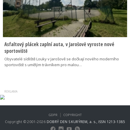
Asfaltový plácek zaplní auta, v Jarošově vyroste nové
sportoviště
Obyvatelé sídliště Louky v Jarošově se dočkají nového moderního
sportoviště s umělým trávníkem pro malou…
|
GDPR
COPYRIGHT
Copyright © 2001-2026
DOBRÝ DEN S KURÝREM, a. s., ISSN 1213-1385