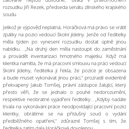
rozsudku Jiří Rezek, předseda senátu zlínského krajského
soudu.
Jelikož je výpověď neplatná, Horáčková má právo se vrátit
zpátky na pozici vedoucí školní jídelny. Jenže od ředitelky
měla týden po vynesení rozsudku dostat úplně jinou
nabídku… „Na druhý den měla nastoupit do zaměstnání
a provádět inventarizaci hmotného majetku. Když má
klientka namítla, že má pracovní smlouvu na práci vedoucí
školní jídelny, ředitelka jí řekla, že pozice je obsazena
a bude muset vykonávat jinou práci,“ prozradil evidentně
překvapený Jakub Tomšej, právní zástupce žalující, který
přesto věří, že se jednalo o pouhé nedorozumění,
respektive neobratné vyjádření ředitelky… „Kdyby nadále
trvala na vykonávání práce neodpovídající pracovní pozici
klientky, obrátíme se na příslušný soud o vydání
předběžného opatření,“ zdůraznil Tomšej s tím, že
ředitelka zatím dala Horáčkové dovolenou.