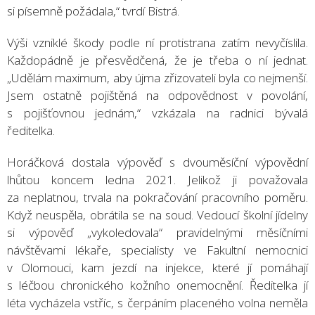
si písemně požádala,“ tvrdí Bistrá.
Výši vzniklé škody podle ní protistrana zatím nevyčíslila.
Každopádně je přesvědčená, že je třeba o ní jednat.
„Udělám maximum, aby újma zřizovateli byla co nejmenší.
Jsem ostatně pojištěná na odpovědnost v povolání,
s pojišťovnou jednám,“ vzkázala na radnici bývalá
ředitelka.
Horáčková dostala výpověď s dvouměsíční výpovědní
lhůtou koncem ledna 2021. Jelikož ji považovala
za neplatnou, trvala na pokračování pracovního poměru.
Když neuspěla, obrátila se na soud. Vedoucí školní jídelny
si výpověď „vykoledovala“ pravidelnými měsíčními
návštěvami lékaře, specialisty ve Fakultní nemocnici
v Olomouci, kam jezdí na injekce, které jí pomáhají
s léčbou chronického kožního onemocnění. Ředitelka jí
léta vycházela vstříc, s čerpáním placeného volna neměla