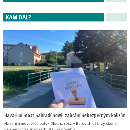
KAM DÁL?
Havarijní most nahradí nový, zabrání nebezpečným kolizím
Havarijní most přes potok Dlouhá řeka v Boršicích už brzy skončí
ve sběrných surovinách, stavba nového…