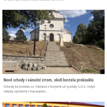
Nové schody i vánoční strom, okolí kostela prokouklo
Schody ke kostelu sv. Václava v Korytné už vysílaly S.O.S. I když
nebyly vyloženě v havarijním…