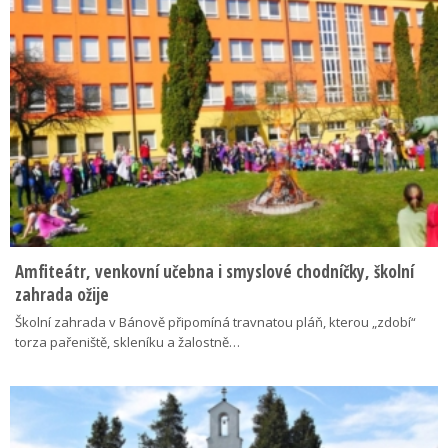
Amfiteátr, venkovní učebna i smyslové chodníčky, školní
zahrada ožije
Školní zahrada v Bánově připomíná travnatou pláň, kterou „zdobí“
torza pařeniště, skleníku a žalostně…