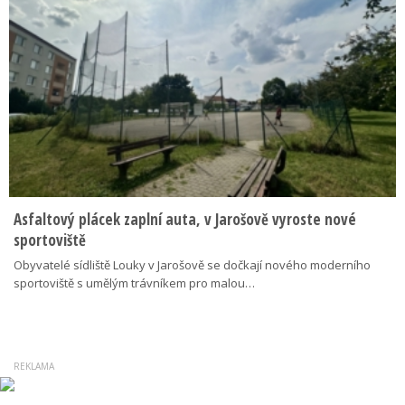
Asfaltový plácek zaplní auta, v Jarošově vyroste nové
sportoviště
Obyvatelé sídliště Louky v Jarošově se dočkají nového moderního
sportoviště s umělým trávníkem pro malou…