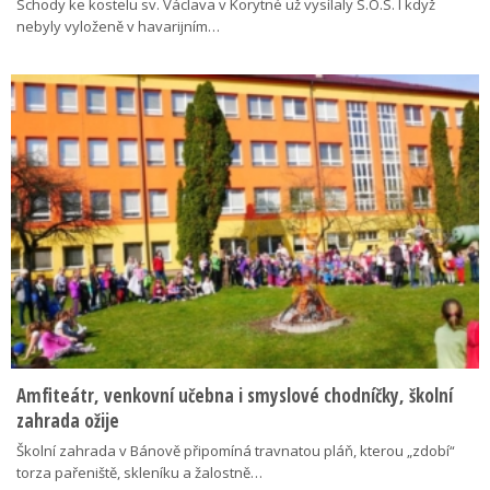
Schody ke kostelu sv. Václava v Korytné už vysílaly S.O.S. I když
nebyly vyloženě v havarijním…
Amfiteátr, venkovní učebna i smyslové chodníčky, školní
zahrada ožije
Školní zahrada v Bánově připomíná travnatou pláň, kterou „zdobí“
torza pařeniště, skleníku a žalostně…