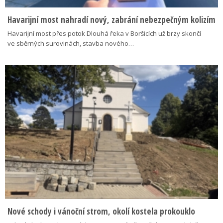
Havarijní most nahradí nový, zabrání nebezpečným kolizím
Havarijní most přes potok Dlouhá řeka v Boršicích už brzy skončí
ve sběrných surovinách, stavba nového…
Nové schody i vánoční strom, okolí kostela prokouklo