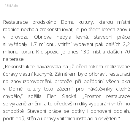
Restaurace brodského Domu kultury, kterou místní
radnice nechala zrekonstruovat, je po třech letech znovu
v provozu. Obnova nebyla levná, stavební práce
si vyžádaly 1,7 milionu, vnitřní vybavení pak dalších 2,2
milionu korun. K dispozici je dnes 130 míst a dalších 70
na terase.
„Rekonstrukce navazovala na již před rokem realizované
úpravy vlastní kuchyně. Záměrem bylo připravit restauraci
na znovuzprovoznění, protože při pořádání všech akcí
v Domě kultury toto zázemí pro návštěvníky citelně
chybělo,“ sdělila Elen Sladká. „Prostor restaurace
se výrazně změnil, a to především díky vybourání vnitřního
schodiště. Stavební práce se dotkly i obnovení podlah,
podhledů, stěn a úpravy vnitřních instalací a osvětlení.“