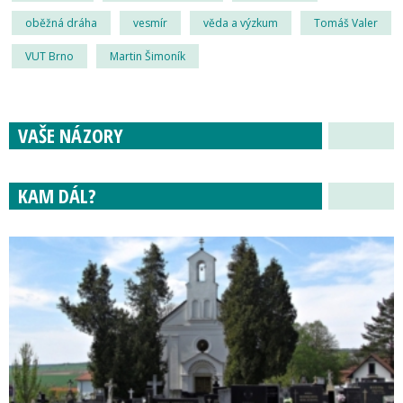
oběžná dráha
vesmír
věda a výzkum
Tomáš Valer
VUT Brno
Martin Šimoník
VAŠE NÁZORY
KAM DÁL?