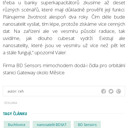
třeba u banky superkapacitátorů zkusíme až deset
různých scénářů, které mají důkladně prověřit její funkci.
Plánujeme životnost alespoň dva roky. Čím déle bude
nanosatelit vysílat, tím lépe, protože získáme více cenných
dat. Na zařízení ale ve vesmíru působí radiace, tak
uvidíme, jak dlouho cubesat vydrží. Existují ale
nanosatelity, které jsou ve vesmíru už více než pět let
a stále fungují,“ upozornil Valer.
Firma BD Sensors mimochodem dodá i čidla pro orbitální
stanici Gateway okolo Měsíce.
autor:
ceh
TAGY ČLÁNKU
Buchlovice
nanosatelit BDSAT
BD Sensors