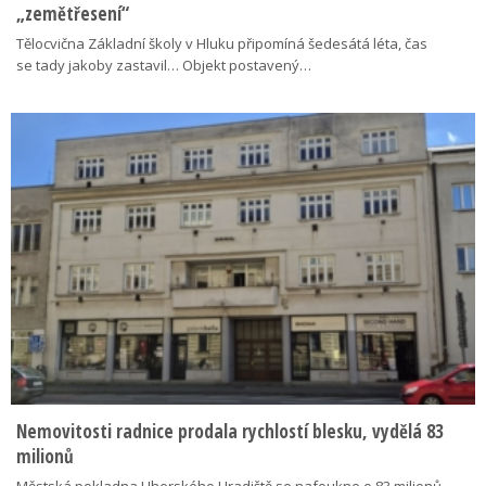
„zemětřesení“
Tělocvična Základní školy v Hluku připomíná šedesátá léta, čas
se tady jakoby zastavil… Objekt postavený…
Nemovitosti radnice prodala rychlostí blesku, vydělá 83
milionů
Městská pokladna Uherského Hradiště se nafoukne o 83 milionů