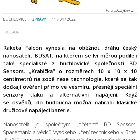
Foto:
iDobryDen.cz
BUCHLOVICE
ZPRÁVY
11 / 04 / 2022
Raketa Falcon vynesla na oběžnou dráhu český
nanosatelit BDSAT, na kterém se lví měrou podíleli
také specialisté z buchlovické společnosti BD
Sensors. „Krabička“ o rozměrech 10 x 10 x 10
centimetrů na sobě nese technologie, které se tak
dočkají ověření přímo ve vesmíru, přesněji speciální
senzory tlaku a alternativní napájení. Když
se osvědčí, do budoucna možná nahradí klasické
družicové napájecí baterie.
Nanosatelit je společným „dítětem“ BD Sensors,
Spacemanic a vědců Vysokého učení technického v Brně.
„S VUT jsme spolupracovali na návrhu snímače tlaku pro