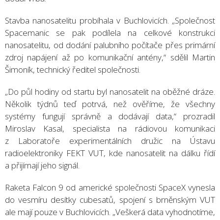
Stavba nanosatelitu probíhala v Buchlovicích. „Společnost
Spacemanic se pak podílela na celkové konstrukci
nanosatelitu, od dodání palubního počítače přes primární
zdroj napájení až po komunikační antény,“ sdělil Martin
Šimoník, technický ředitel společnosti.
„Do půl hodiny od startu byl nanosatelit na oběžné dráze.
Několik týdnů teď potrvá, než ověříme, že všechny
systémy fungují správně a dodávají data,“ prozradil
Miroslav Kasal, specialista na rádiovou komunikaci
z Laboratoře experimentálních družic na Ústavu
radioelektroniky FEKT VUT, kde nanosatelit na dálku řídí
a přijímají jeho signál.
Raketa Falcon 9 od americké společnosti SpaceX vynesla
do vesmíru desítky cubesatů, spojení s brněnským VUT
ale mají pouze v Buchlovicích. „Veškerá data vyhodnotíme,