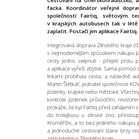
Cestování na Uherskohradišťsku, a
facka. Koordinátor veřejné dopra
společností Fairtiq, světovým te
v krajských autobusech tak v létě 
zaplatit. Postačí jim aplikace Fairtiq.
Integrovaná doprava Zlínského kraje 
s nejmodernějším způsobem nákupu jíz
cesty jedno swipnutí - přejetí prst
a aplikace vyřeší zbytek. Sama pomocí s
linkami probíhala cesta, a následně au
Martin Štětkář, jednatel společnosti KOV
jízdenky, krajské nebo městské. Všechny
kontrole jízdenek průvodčím, revizore
prokáže, že byl Fairtiq před zahájením ce
do trolejbusu u zlínské zoo, přesto
Kroměříže, a to bez jediného nákupu jí
a jednoduché cestování stane brzy rea
zastupitelstva Zlínského kraje.