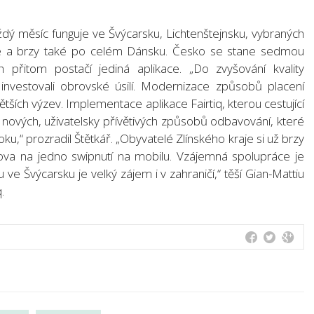
 každý měsíc funguje ve Švýcarsku, Lichtenštejnsku, vybraných
e a brzy také po celém Dánsku. Česko se stane sedmou
přitom postačí jediná aplikace. „Do zvyšování kvality
investovali obrovské úsilí. Modernizace způsobů placení
tších výzev. Implementace aplikace Fairtiq, kterou cestující
y nových, uživatelsky přívětivých způsobů odbavování, které
,“ prozradil Štětkář. „Obyvatelé Zlínského kraje si už brzy
lova na jedno swipnutí na mobilu. Vzájemná spolupráce je
 ve Švýcarsku je velký zájem i v zahraničí,“ těší Gian-Mattiu
.