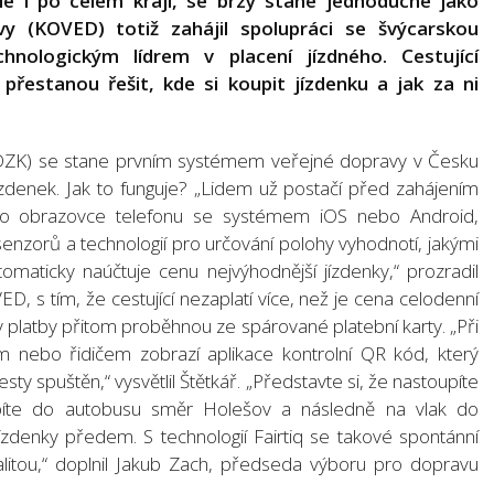
le i po celém kraji, se brzy stane jednoduché jako
vy (KOVED) totiž zahájil spolupráci se švýcarskou
chnologickým lídrem v placení jízdného. Cestující
přestanou řešit, kde si koupit jízdenku a jak za ni
(IDZK) se stane prvním systémem veřejné dopravy v Česku
denek. Jak to funguje? „Lidem už postačí před zahájením
u po obrazovce telefonu se systémem iOS nebo Android,
enzorů a technologií pro určování polohy vyhodnotí, jakými
tomaticky naúčtuje cenu nejvýhodnější jízdenky,“ prozradil
ED, s tím, že cestující nezaplatí více, než je cena celodenní
 platby přitom proběhnou ze spárované platební karty. „Při
m nebo řidičem zobrazí aplikace kontrolní QR kód, který
sty spuštěn,“ vysvětlil Štětkář. „Představte si, že nastoupíte
upíte do autobusu směr Holešov a následně na vlak do
zdenky předem. S technologií Fairtiq se takové spontánní
litou,“ doplnil Jakub Zach, předseda výboru pro dopravu