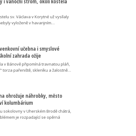
 i vánoční strom, okolí kostela
telu sv. Václava v Korytné už vysílaly
 nebyly vyloženě v havarijním…
 venkovní učebna i smyslové
školní zahrada ožije
da v Bánově připomíná travnatou pláň,
“ torza pařeniště, skleníku a žalostně…
na ohrožuje náhrobky, město
ví kolumbárium
v u sokolovny v Uherském Brodě chátrá,
oblémem je rozpadající se opěrná