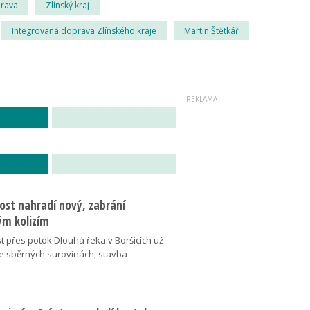
rava
Zlínský kraj
Integrovaná doprava Zlínského kraje
Martin Štětkář
ost nahradí nový, zabrání
m kolizím
t přes potok Dlouhá řeka v Boršicích už
ve sběrných surovinách, stavba