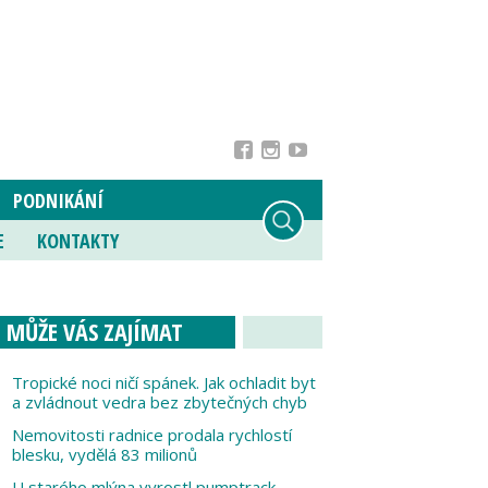
PODNIKÁNÍ
E
KONTAKTY
MŮŽE VÁS ZAJÍMAT
Tropické noci ničí spánek. Jak ochladit byt
a zvládnout vedra bez zbytečných chyb
Nemovitosti radnice prodala rychlostí
blesku, vydělá 83 milionů
U starého mlýna vyrostl pumptrack,