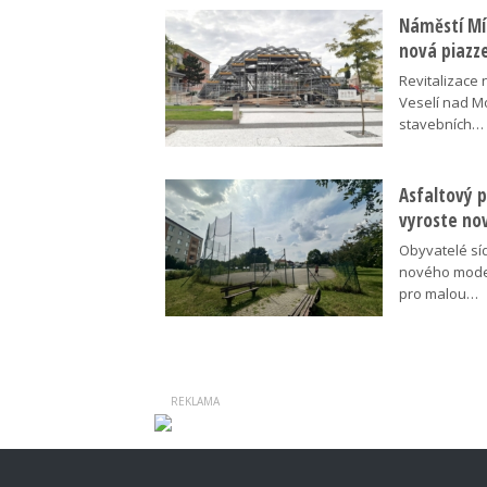
Náměstí Mír
nová piazz
Revitalizace 
Veselí nad M
stavebních…
Asfaltový p
vyroste no
Obyvatelé síd
nového moder
pro malou…