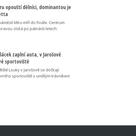
u opouští dělníci, dominantou je
etta
náměstí Míru míří do finále. Centrum
oravou získá po patnácti letech
lácek zaplní auta, v Jarošově
vé sportoviště
liště Louky v Jarošově se dočkají
ního sportoviště s umělým trávníkem