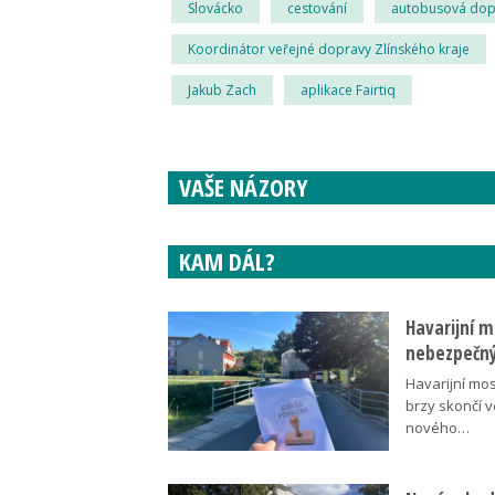
Slovácko
cestování
autobusová dop
Koordinátor veřejné dopravy Zlínského kraje
Jakub Zach
aplikace Fairtiq
VAŠE NÁZORY
KAM DÁL?
Havarijní m
nebezpečný
Havarijní mos
brzy skončí 
nového…