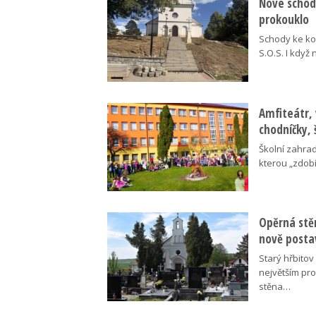
Nové schody
prokouklo
Schody ke kos
S.O.S. I když
Amfiteátr,
chodníčky, 
Školní zahra
kterou „zdobí
Opěrná stě
nově posta
Starý hřbito
největším pr
stěna…