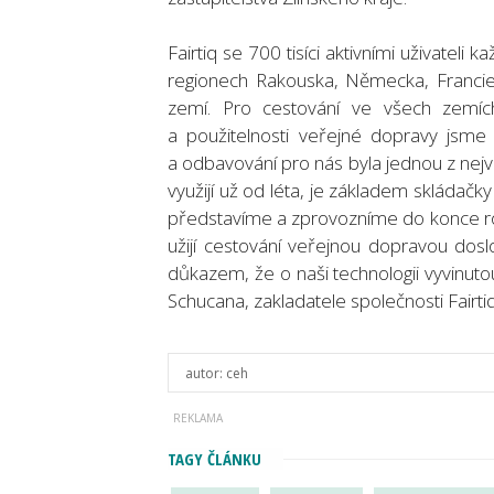
Fairtiq se 700 tisíci aktivními uživateli
regionech Rakouska, Německa, Franci
zemí. Pro cestování ve všech zemích 
a použitelnosti veřejné dopravy jsme 
a odbavování pro nás byla jednou z nejvě
využijí už od léta, je základem skládačk
představíme a zprovozníme do konce roku
užijí cestování veřejnou dopravou dos
důkazem, že o naši technologii vyvinutou
Schucana, zakladatele společnosti Fairtiq
autor:
ceh
TAGY ČLÁNKU