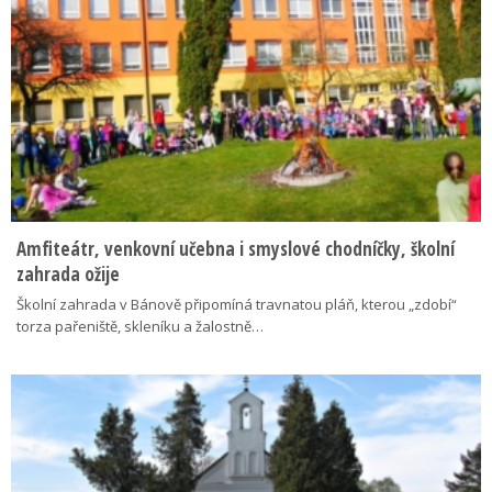
Amfiteátr, venkovní učebna i smyslové chodníčky, školní
zahrada ožije
Školní zahrada v Bánově připomíná travnatou pláň, kterou „zdobí“
torza pařeniště, skleníku a žalostně…