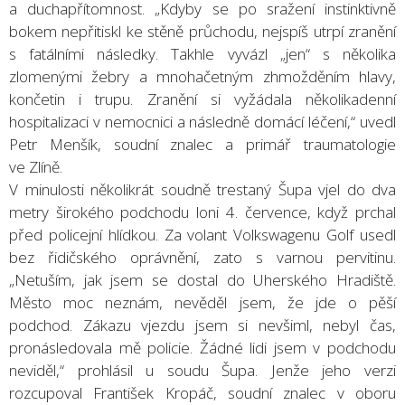
a duchapřítomnost. „Kdyby se po sražení instinktivně
bokem nepřitiskl ke stěně průchodu, nejspíš utrpí zranění
s fatálními následky. Takhle vyvázl „jen“ s několika
zlomenými žebry a mnohačetným zhmožděním hlavy,
končetin i trupu. Zranění si vyžádala několikadenní
hospitalizaci v nemocnici a následně domácí léčení,“ uvedl
Petr Menšík, soudní znalec a primář traumatologie
ve Zlíně.
V minulosti několikrát soudně trestaný Šupa vjel do dva
metry širokého podchodu loni 4. července, když prchal
před policejní hlídkou. Za volant Volkswagenu Golf usedl
bez řidičského oprávnění, zato s varnou pervitinu.
„Netuším, jak jsem se dostal do Uherského Hradiště.
Město moc neznám, nevěděl jsem, že jde o pěší
podchod. Zákazu vjezdu jsem si nevšiml, nebyl čas,
pronásledovala mě policie. Žádné lidi jsem v podchodu
neviděl,“ prohlásil u soudu Šupa. Jenže jeho verzi
rozcupoval František Kropáč, soudní znalec v oboru