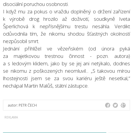
disociální poruchou osobnosti.
I když mu za pokus o vraždu doplněný o držení zařízení
k výrobě drog hrozilo až doživotí, soudkyně Iveta
Šperlichová k nepřísnějšímu trestu nesáhla. Verdikt
odůvodnila tím, že nikomu shodou šťastných okolností
nezpůsobil smrt.
Jednání přihlížel ve vězeňském (od února pyká
za majetkovou trestnou činnost - pozn. autora)
a s ledovým klidem, jako by se jej ani netýkalo, dodnes
se nikomu z poškozených neomluvil... „S takovou mírou
lhostejnosti jsem se za svou kariéru ještě nesetkal,“
nechápal Martin Malůš, státní zástupce.
autor:
PETR ČECH