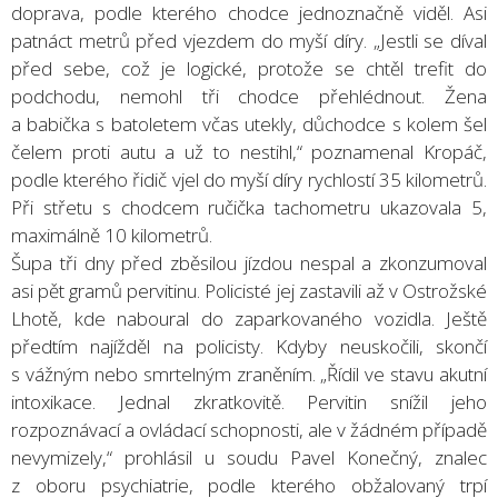
doprava, podle kterého chodce jednoznačně viděl. Asi
patnáct metrů před vjezdem do myší díry. „Jestli se díval
před sebe, což je logické, protože se chtěl trefit do
podchodu, nemohl tři chodce přehlédnout. Žena
a babička s batoletem včas utekly, důchodce s kolem šel
čelem proti autu a už to nestihl,“ poznamenal Kropáč,
podle kterého řidič vjel do myší díry rychlostí 35 kilometrů.
Při střetu s chodcem ručička tachometru ukazovala 5,
maximálně 10 kilometrů.
Šupa tři dny před zběsilou jízdou nespal a zkonzumoval
asi pět gramů pervitinu. Policisté jej zastavili až v Ostrožské
Lhotě, kde naboural do zaparkovaného vozidla. Ještě
předtím najížděl na policisty. Kdyby neuskočili, skončí
s vážným nebo smrtelným zraněním. „Řídil ve stavu akutní
intoxikace. Jednal zkratkovitě. Pervitin snížil jeho
rozpoznávací a ovládací schopnosti, ale v žádném případě
nevymizely,“ prohlásil u soudu Pavel Konečný, znalec
z oboru psychiatrie, podle kterého obžalovaný trpí