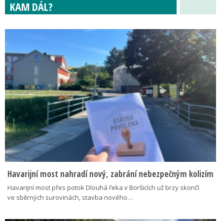
KAM DÁL?
Havarijní most nahradí nový, zabrání nebezpečným kolizím
Havarijní most přes potok Dlouhá řeka v Boršicích už brzy skončí
ve sběrných surovinách, stavba nového…