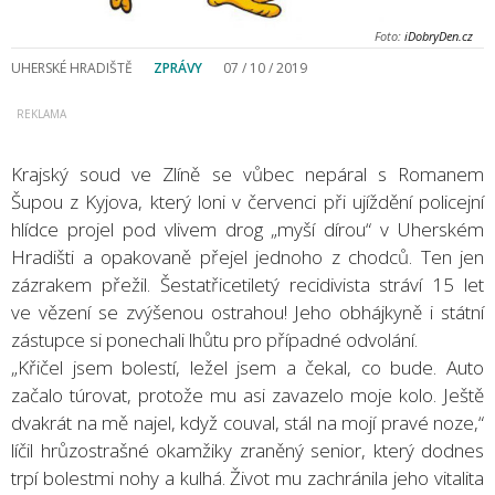
Foto:
iDobryDen.cz
UHERSKÉ HRADIŠTĚ
ZPRÁVY
07 / 10 / 2019
Krajský soud ve Zlíně se vůbec nepáral s Romanem
Šupou z Kyjova, který loni v červenci při ujíždění policejní
hlídce projel pod vlivem drog „myší dírou“ v Uherském
Hradišti a opakovaně přejel jednoho z chodců. Ten jen
zázrakem přežil. Šestatřicetiletý recidivista stráví 15 let
ve vězení se zvýšenou ostrahou! Jeho obhájkyně i státní
zástupce si ponechali lhůtu pro případné odvolání.
„Křičel jsem bolestí, ležel jsem a čekal, co bude. Auto
začalo túrovat, protože mu asi zavazelo moje kolo. Ještě
dvakrát na mě najel, když couval, stál na mojí pravé noze,“
líčil hrůzostrašné okamžiky zraněný senior, který dodnes
trpí bolestmi nohy a kulhá. Život mu zachránila jeho vitalita