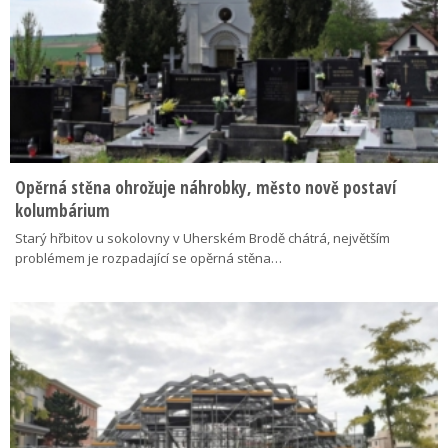
Opěrná stěna ohrožuje náhrobky, město nově postaví
kolumbárium
Starý hřbitov u sokolovny v Uherském Brodě chátrá, největším
problémem je rozpadající se opěrná stěna…