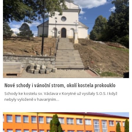
Nové schody i vánoční strom, okolí kostela prokouklo
Schody ke kostelu sv. Václava v Korytné už vysílaly S.O.S. I když
nebyly vyloženě v havarijním…