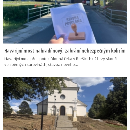
Havarijní most nahradí nový, zabrání nebezpečným kolizím
Havarijní most přes potok Dlouhá řeka v Boršicích už brzy skončí
ve sběrných surovinách, stavba nového…