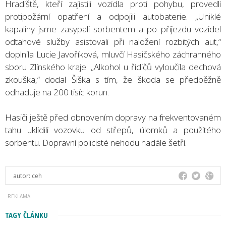
Hradiště, kteří zajistili vozidla proti pohybu, provedli
protipožární opatření a odpojili autobaterie. „Uniklé
kapaliny jsme zasypali sorbentem a po příjezdu vozidel
odtahové služby asistovali při naložení rozbitých aut,“
doplnila Lucie Javoříková, mluvčí Hasičského záchranného
sboru Zlínského kraje. „Alkohol u řidičů vyloučila dechová
zkouška,“ dodal Šiška s tím, že škoda se předběžně
odhaduje na 200 tisíc korun.
Hasiči ještě před obnovením dopravy na frekventovaném
tahu uklidili vozovku od střepů, úlomků a použitého
sorbentu. Dopravní policisté nehodu nadále šetří.
autor:
ceh
TAGY ČLÁNKU