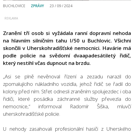
BUCHLOVICE
ZPRÁVY
23 / 09 / 2024
Zranění tří osob si vyžádala ranní dopravní nehoda
na hlavním silničním tahu I/50 u Buchlovic. Všichni
skončili v Uherskohradišťské nemocnici. Havárie má
podle policie na svědomí dvaapadesátiletý řidič,
který nestihl včas dupnout na brzdu.
„Asi se plně nevěnoval řízení a zezadu narazil do
zpomalujícího nákladního vozidla, jehož řidič se řadil do
kolony před ním. Střet odnesli zraněním spolujezdec i oba
řidiči, které posádka záchranné služby převezla do
nemocnice,“ informoval Radomír Šiška, mluvčí
uherskohradišťské policie.
U nehody zasahovali profesionální hasiči z Uherského