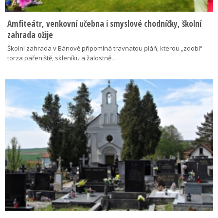
Amfiteátr, venkovní učebna i smyslové chodníčky, školní
zahrada ožije
Školní zahrada v Bánově připomíná travnatou pláň, kterou „zdobí“
torza pařeniště, skleníku a žalostně…