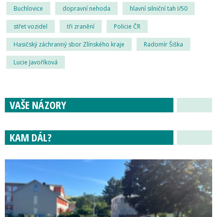
Buchlovice
dopravní nehoda
hlavní silniční tah I/50
střet vozidel
tři zranění
Policie ČR
Hasičský záchranný sbor Zlínského kraje
Radomír Šiška
Lucie Javoříková
VAŠE NÁZORY
KAM DÁL?