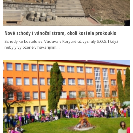
Nové schody i vánoční strom, okolí kostela prokouklo
Schody ke kostelu sv. Václava v Korytné už vysílaly S.O.S. I když
nebyly vyloženě v havarijním…