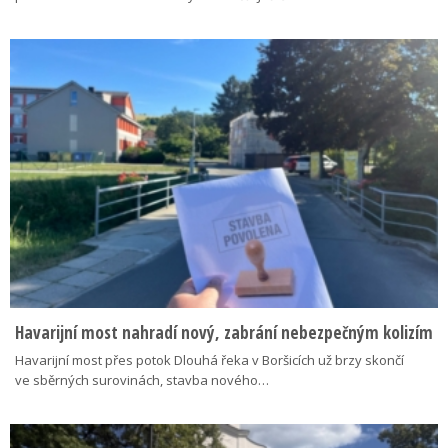
Havarijní most nahradí nový, zabrání nebezpečným kolizím
Havarijní most přes potok Dlouhá řeka v Boršicích už brzy skončí
ve sběrných surovinách, stavba nového…