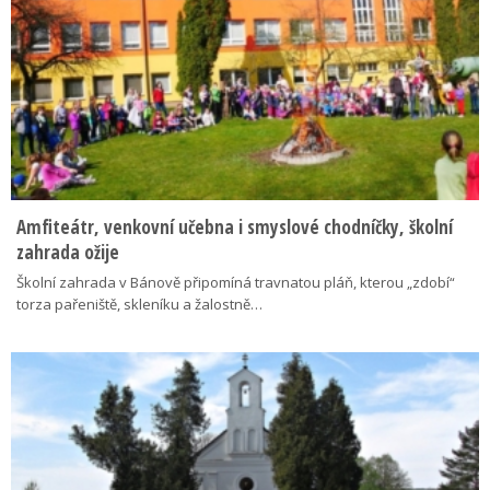
Amfiteátr, venkovní učebna i smyslové chodníčky, školní
zahrada ožije
Školní zahrada v Bánově připomíná travnatou pláň, kterou „zdobí“
torza pařeniště, skleníku a žalostně…