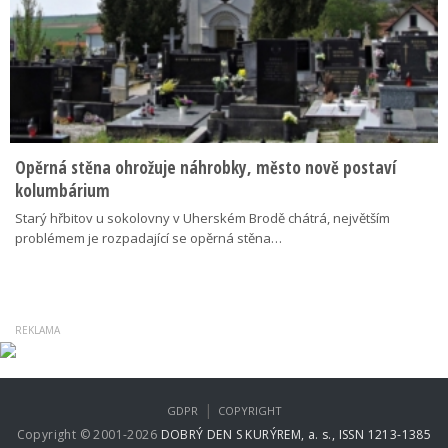
Opěrná stěna ohrožuje náhrobky, město nově postaví
kolumbárium
Starý hřbitov u sokolovny v Uherském Brodě chátrá, největším
problémem je rozpadající se opěrná stěna…
|
GDPR
COPYRIGHT
Copyright © 2001-2026
DOBRÝ DEN S KURÝREM, a. s., ISSN 1213-1385