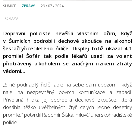
ŠUMICE
ZPRÁVY
29 / 07 / 2024
Dopravní policisté nevěřili vlastním očím, když
v Šumicích podrobili dechové zkoušce na alkohol
šestačtyřicetiletého řidiče. Displej totiž ukázal 4,1
promile! Šofér tak podle lékařů usedl za volant
přiotrávený alkoholem se značným rizikem ztráty
vědomí…
„Silně podnapilý řidič fabie na sebe sám upozornil, když
najel na nezpevněný povrch komunikace a zapadl.
Přivolaná hlídka jej podrobila dechové zkoušce, která
dosáhla těžko uvěřitelných čtyř celých jedné desetiny
promile,“ potvrdil Radomír Šiška, mluvčí uherskohradišťské
policie.