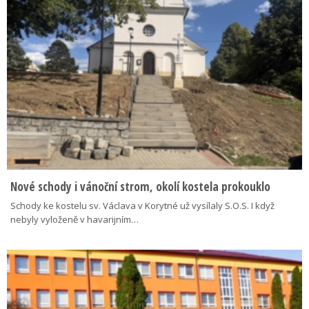
Nové schody i vánoční strom, okolí kostela prokouklo
Schody ke kostelu sv. Václava v Korytné už vysílaly S.O.S. I když
nebyly vyloženě v havarijním…