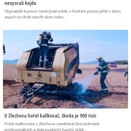
nevyorali kejdu
Obyvatelé Kunovic neskrývali vztek, v horkém počasí přišli o šanci
aspoň na chvíli otevřít okno nebo…
U Zlechova hořel balíkovač, škoda je 900 tisíc
Požár balíkovače u Zlechova zaměstnal šest jednotek
profesionálních a dobrovolných hasičů. Ještě…