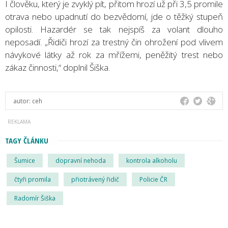
I člověku, který je zvyklý pít, přitom hrozí už při 3,5 promile
otrava nebo upadnutí do bezvědomí, jde o těžký stupeň
opilosti. Hazardér se tak nejspíš za volant dlouho
neposadí. „Řidiči hrozí za trestný čin ohrožení pod vlivem
návykové látky až rok za mřížemi, peněžitý trest nebo
zákaz činnosti,“ doplnil Šiška.
autor:
ceh
TAGY ČLÁNKU
Šumice
dopravní nehoda
kontrola alkoholu
čtyři promila
přiotrávený řidič
Policie ČR
Radomír Šiška