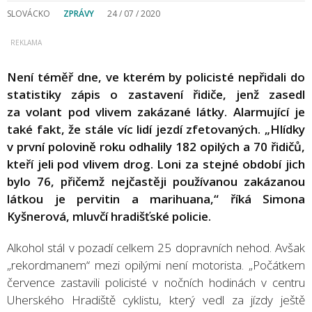
SLOVÁCKO
ZPRÁVY
24 / 07 / 2020
Není téměř dne, ve kterém by policisté nepřidali do
statistiky zápis o zastavení řidiče, jenž zasedl
za volant pod vlivem zakázané látky. Alarmující je
také fakt, že stále víc lidí jezdí zfetovaných. „Hlídky
v první polovině roku odhalily 182 opilých a 70 řidičů,
kteří jeli pod vlivem drog. Loni za stejné období jich
bylo 76, přičemž nejčastěji používanou zakázanou
látkou je pervitin a marihuana,“ říká Simona
Kyšnerová, mluvčí hradišťské policie.
Alkohol stál v pozadí celkem 25 dopravních nehod. Avšak
„rekordmanem“ mezi opilými není motorista. „Počátkem
července zastavili policisté v nočních hodinách v centru
Uherského Hradiště cyklistu, který vedl za jízdy ještě