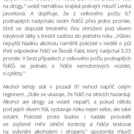
na drogy,“ uvádí namátkou krajská policejní mluvčí Lenka
Javorková. A doplňuje, že z celkového počtu 67
podnapilých nadýchalo sedm řidičů přes jedno promile,
čímž se dopustili trestného činu ohrožení pod vlivem
návykové látky s trestní sazbou do jednoho roku. „Vůbec
nejvyšší hladinu alkoholu naměřili policisté v neděli o půl
třetí odpoledne řidiči ve Škodě Fabii, který nadýchal 3,33
promile. V šesti případech z celkového počtu podnapilých
řidičů se jednalo o řidiče nemotorových vozidel,
o cyklisty.“
Alkohol tehdy stál v pozadí tří nehod napříč celým
regionem. „Stále se ukazuje, že řidiči na silnicích hazardují.
Alkohol ani drogy za volant nepatří, a pokud někdo
pod jejich vlivem řídí, vystavuje riziku nejen sebe, ale také
ostatní. Policisté proto budou i nadále provádět
ve zvýšené míře silniční kontroly a řidiče testovat
na ovlivnění alkoholem i drogami,“ upozornila mluvčí