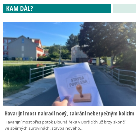
KAM DÁL?
Havarijní most nahradí nový, zabrání nebezpečným kolizím
Havarijní most přes potok Dlouhá řeka v Boršicích už brzy skončí
ve sběrných surovinách, stavba nového…