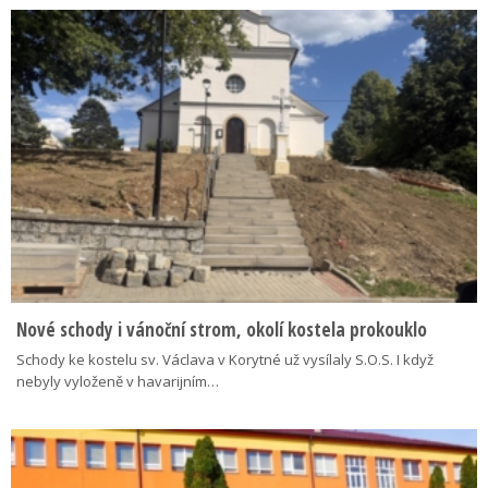
Nové schody i vánoční strom, okolí kostela prokouklo
Schody ke kostelu sv. Václava v Korytné už vysílaly S.O.S. I když
nebyly vyloženě v havarijním…