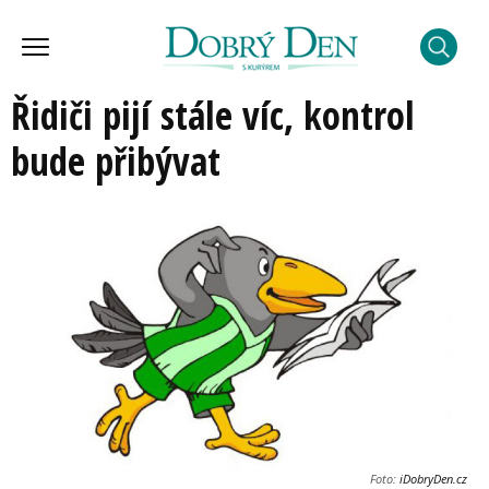
Řidiči pijí stále víc, kontrol
bude přibývat
Foto:
iDobryDen.cz