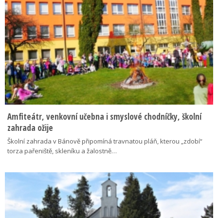
Amfiteátr, venkovní učebna i smyslové chodníčky, školní
zahrada ožije
Školní zahrada v Bánově připomíná travnatou pláň, kterou „zdobí“
torza pařeniště, skleníku a žalostně…