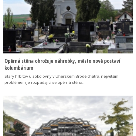
Opěrná stěna ohrožuje náhrobky, město nově postaví
kolumbárium
Starý hřbitov u sokolovny v Uherském Brodě chátrá, největším
problémem je rozpadající se opěrná stěna…