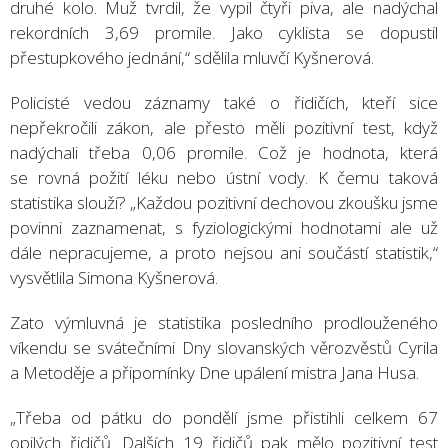
druhé kolo. Muž tvrdil, že vypil čtyři piva, ale nadýchal
rekordních 3,69 promile. Jako cyklista se dopustil
přestupkového jednání,“ sdělila mluvčí Kyšnerová.
Policisté vedou záznamy také o řidičích, kteří sice
nepřekročili zákon, ale přesto měli pozitivní test, když
nadýchali třeba 0,06 promile. Což je hodnota, která
se rovná požití léku nebo ústní vody. K čemu taková
statistika slouží? „Každou pozitivní dechovou zkoušku jsme
povinni zaznamenat, s fyziologickými hodnotami ale už
dále nepracujeme, a proto nejsou ani součástí statistik,“
vysvětlila Simona Kyšnerová.
Zato výmluvná je statistika posledního prodlouženého
víkendu se svátečními Dny slovanských věrozvěstů Cyrila
a Metoděje a připomínky Dne upálení mistra Jana Husa.
„Třeba od pátku do pondělí jsme přistihli celkem 67
opilých řidičů. Dalších 19 řidičů pak mělo pozitivní test