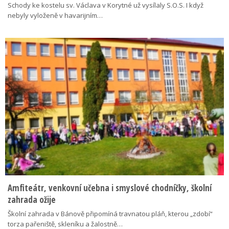
Schody ke kostelu sv. Václava v Korytné už vysílaly S.O.S. I když
nebyly vyloženě v havarijním…
Amfiteátr, venkovní učebna i smyslové chodníčky, školní
zahrada ožije
Školní zahrada v Bánově připomíná travnatou pláň, kterou „zdobí“
torza pařeniště, skleníku a žalostně…