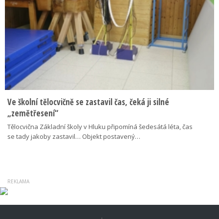
Ve školní tělocvičně se zastavil čas, čeká ji silné
„zemětřesení“
Tělocvična Základní školy v Hluku připomíná šedesátá léta, čas
se tady jakoby zastavil… Objekt postavený…