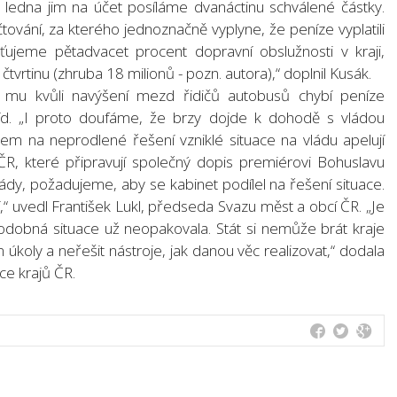
ledna jim na účet posíláme dvanáctinu schválené částky.
ování, za kterého jednoznačně vyplyne, že peníze vyplatili
jišťujeme pětadvacet procent dopravní obslužnosti v kraji,
čtvrtinu (zhruba 18 milionů - pozn. autora),“ doplnil Kusák.
kdy mu kvůli navýšení mezd řidičů autobusů chybí peníze
. tříd. „I proto doufáme, že brzy dojde k dohodě s vládou
em na neprodlené řešení vzniklé situace na vládu apelují
ČR, které připravují společný dopis premiérovi Bohuslavu
ády, požadujeme, aby se kabinet podílel na řešení situace.
lní,“ uvedl František Lukl, předseda Svazu měst a obcí ČR. „Je
odobná situace už neopakovala. Stát si nemůže brát kraje
m úkoly a neřešit nástroje, jak danou věc realizovat,“ dodala
e krajů ČR.