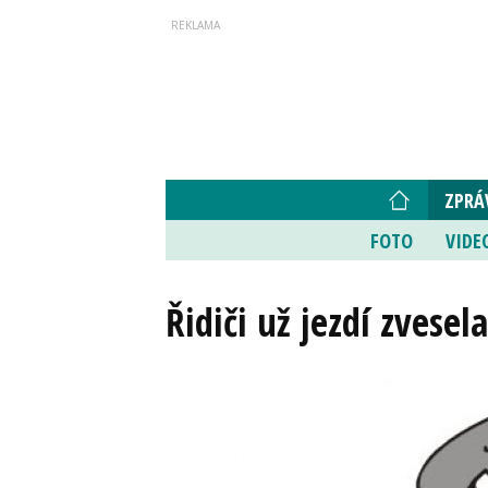
ZPRÁ
FOTO
VIDE
Řidiči už jezdí zvesel