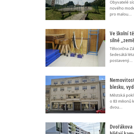
Obyvatelé síd
nového moder
pro malou…
Ve školní tě
silné „zem
Tělocvična Zá
šedesátá léta
postavený…
Nemovitosti
blesku, vyd
Městská pokl
o 83 milionů 
dvou…
Dvořákova 
hlídají kam