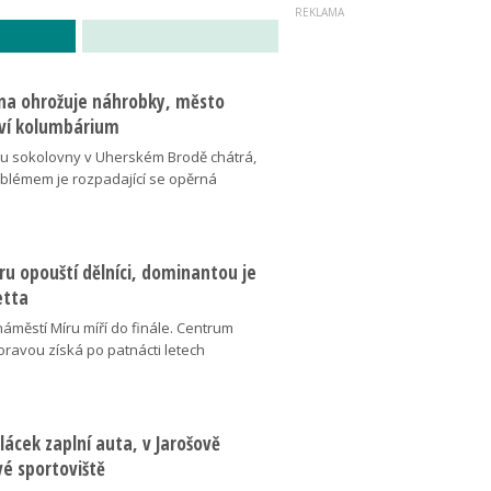
na ohrožuje náhrobky, město
ví kolumbárium
v u sokolovny v Uherském Brodě chátrá,
oblémem je rozpadající se opěrná
u opouští dělníci, dominantou je
etta
náměstí Míru míří do finále. Centrum
oravou získá po patnácti letech
lácek zaplní auta, v Jarošově
vé sportoviště