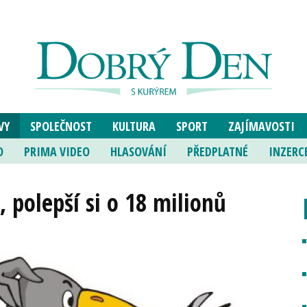
VY
SPOLEČNOST
KULTURA
SPORT
ZAJÍMAVOSTI
O
PRIMA VIDEO
HLASOVÁNÍ
PŘEDPLATNÉ
INZERC
a, polepší si o 18 milionů