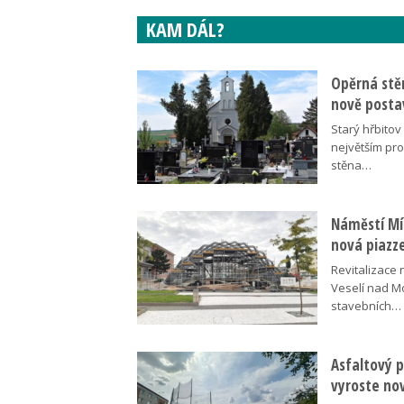
KAM DÁL?
Opěrná stě
nově posta
Starý hřbito
největším pr
stěna…
Náměstí Mír
nová piazz
Revitalizace 
Veselí nad M
stavebních…
Asfaltový p
vyroste no