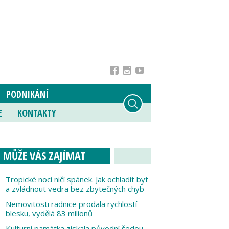
PODNIKÁNÍ
E
KONTAKTY
MŮŽE VÁS ZAJÍMAT
Tropické noci ničí spánek. Jak ochladit byt
a zvládnout vedra bez zbytečných chyb
Nemovitosti radnice prodala rychlostí
blesku, vydělá 83 milionů
Kulturní památka získala původní šedou