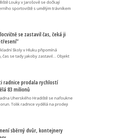
liště Louky v Jarošově se dočkají
ního sportoviště s umělým trávníkem
locvičně se zastavil čas, čeká ji
ětřesení“
kladní školy v Hluku připomíná
, čas se tady jakoby zastavil… Objekt
 radnice prodala rychlostí
ělá 83 milionů
adna Uherského Hradiště se nafoukne
korun. Tolik radnice vydělá na prodeji
není sběrný dvůr, kontejnery
ery