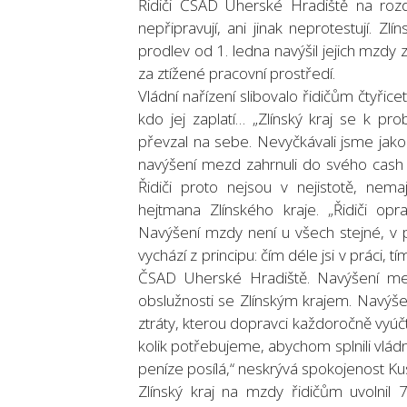
Řidiči ČSAD Uherské Hradiště na roz
nepřipravují, ani jinak neprotestují. Zlí
prodlev od 1. ledna navýšil jejich mzd
za ztížené pracovní prostředí.
Vládní nařízení slibovalo řidičům čtyři
kdo jej zaplatí… „Zlínský kraj se k pr
převzal na sebe. Nevyčkávali jsme jako 
navýšení mezd zahrnuli do svého cash f
Řidiči proto nejsou v nejistotě, nem
hejtmana Zlínského kraje. „Řidiči op
Navýšení mzdy není u všech stejné, v 
vychází z principu: čím déle jsi v práci, 
ČSAD Uherské Hradiště. Navýšení mez
obslužnosti se Zlínským krajem. Navýš
ztráty, kterou dopravci každoročně vyúčto
kolik potřebujeme, abychom splnili vládn
peníze posílá,“ neskrývá spokojenost Ku
Zlínský kraj na mzdy řidičům uvolnil