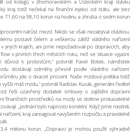
díl od kolegů v Jihomoravském a Ústeckém kraji stávku
nský kraj totiž nečekal na finanční injekci od státu, ale bez
y ze 71,60 na 98,10 korun na hodinu a zhruba o sedm korun
cetiprocentní nárůst mezd. Nikdo se však nezabýval otázkou,
oblému postavil čelem a veškerou zátěž vládního nařízení
v jiných krajích, ani jsme nepožadovali po dopravcích, aby
low v prvních třech měsících roku, než se situace vyjasní.
ají důvod k protestům,“ potvrdil Pavel Botek, náměstek
ravdu dostávají odměny přesně podle vládního nařízení.
průměru jde o dvacet procent. Naše mzdová politika totiž
tím vyšší máš mzdu,“ potvrdil Radislav Kusák, generální ředitel
d řeší uzavřený dodatek smlouvy o zajištění dopravní
ení finančních prostředků na mzdy se dotkne prokazatelné
vávají. „Jednání bylo naprosto korektní. Když jsme nastínili,
í nařízení, kraj zareagoval navýšením rozpočtu a pravidelně
sák.
 73,4 milionu korun. „Dopravci je mohou použít výhradně