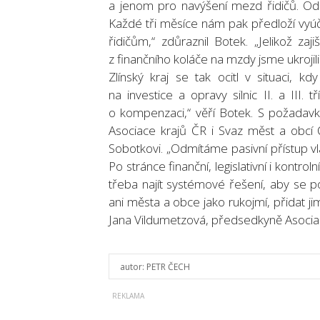
a jenom pro navýšení mezd řidičů. Od 
Každé tři měsíce nám pak předloží vyúčt
řidičům,“ zdůraznil Botek. „Jelikož za
z finančního koláče na mzdy jsme ukrojili 
Zlínský kraj se tak ocitl v situaci, 
na investice a opravy silnic II. a III
o kompenzaci,“ věří Botek. S požadavk
Asociace krajů ČR i Svaz měst a obcí 
Sobotkovi. „Odmítáme pasivní přístup vl
Po stránce finanční, legislativní i kontro
třeba najít systémové řešení, aby se p
ani města a obce jako rukojmí, přidat ji
Jana Vildumetzová, předsedkyně Asociac
autor:
PETR ČECH