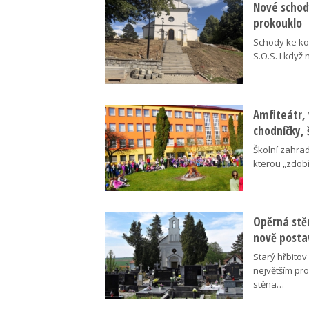
Nové schody
prokouklo
Schody ke kos
S.O.S. I když
Amfiteátr,
chodníčky, 
Školní zahra
kterou „zdobí
Opěrná stě
nově posta
Starý hřbito
největším pr
stěna…