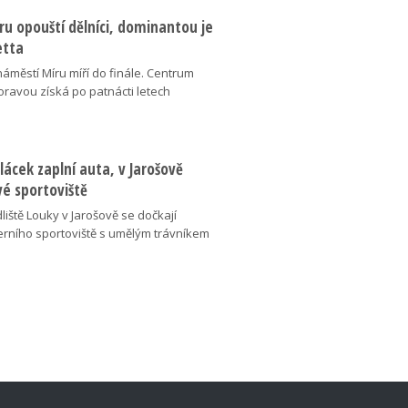
u opouští dělníci, dominantou je
etta
náměstí Míru míří do finále. Centrum
oravou získá po patnácti letech
lácek zaplní auta, v Jarošově
vé sportoviště
liště Louky v Jarošově se dočkají
ního sportoviště s umělým trávníkem