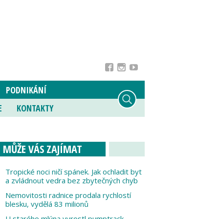
PODNIKÁNÍ
E
KONTAKTY
MŮŽE VÁS ZAJÍMAT
Tropické noci ničí spánek. Jak ochladit byt
a zvládnout vedra bez zbytečných chyb
Nemovitosti radnice prodala rychlostí
blesku, vydělá 83 milionů
U starého mlýna vyrostl pumptrack,