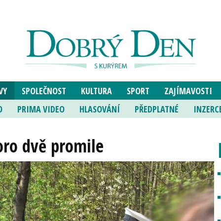
VY
SPOLEČNOST
KULTURA
SPORT
ZAJÍMAVOSTI
O
PRIMA VIDEO
HLASOVÁNÍ
PŘEDPLATNÉ
INZERC
oro dvě promile