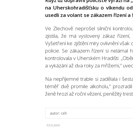
Když už dopravní policisté vyrazí na „
na Uherskohradišťsku o víkendu odha
usedli za volant se zákazem řízení a 
Ve Zlechově neprošel silniční kontrolou 
zjistila, že má vyslovený zákaz řízení
Vyšetření ke zjištění míry ovlivnění vša
policie. Se zákazem řízení si nelámal h
kontrolovala v Uherském Hradišti. „Obě
a vykázání až dva roky za mřížemi,“ uved
Na nepříjemné trable si zadělala i šesta
téměř dvě promile alkoholu,“ prozradil
ženě hrozí až roční vězení, peněžitý tres
autor:
ceh