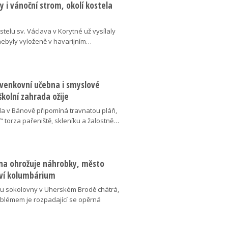
 i vánoční strom, okolí kostela
telu sv. Václava v Korytné už vysílaly
 nebyly vyloženě v havarijním…
 venkovní učebna i smyslové
školní zahrada ožije
da v Bánově připomíná travnatou pláň,
“ torza pařeniště, skleníku a žalostně…
na ohrožuje náhrobky, město
ví kolumbárium
v u sokolovny v Uherském Brodě chátrá,
oblémem je rozpadající se opěrná