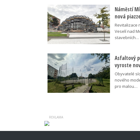
Náměstí Mír
nová piazz
Revitalizace 
Veselí nad M
stavebních…
Asfaltový p
vyroste no
Obyvatelé síd
nového moder
pro malou…