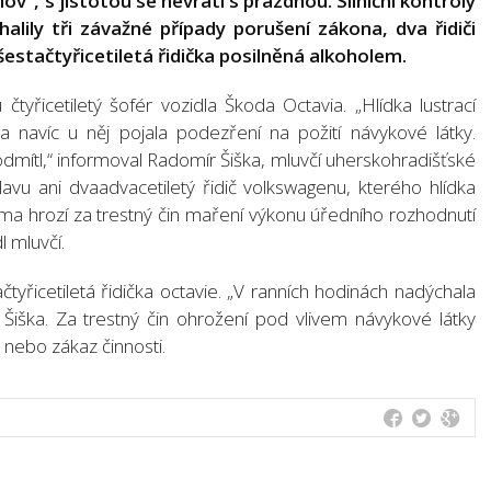
lov“, s jistotou se nevrátí s prázdnou. Silniční kontroly
lily tři závažné případy porušení zákona, dva řidiči
šestačtyřicetiletá řidička posilněná alkoholem.
čtyřicetiletý šofér vozidla Škoda Octavia. „Hlídka lustrací
, a navíc u něj pojala podezření na požití návykové látky.
k odmítl,“ informoval Radomír Šiška, mluvčí uherskohradišťské
lavu ani dvaadvacetiletý řidič volkswagenu, kterého hlídka
ma hrozí za trestný čin maření výkonu úředního rozhodnutí
l mluvčí.
čtyřicetiletá řidička octavie. „V ranních hodinách nadýchala
 Šiška. Za trestný čin ohrožení pod vlivem návykové látky
t nebo zákaz činnosti.