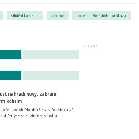
silniční kontrola
alkohol
absence řidičského průkazu
ost nahradí nový, zabrání
m kolizím
t přes potok Dlouhá řeka v Boršicích už
ve sběrných surovinách, stavba