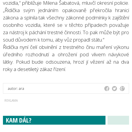
vozidla,“ přibližuje Milena Šabatová, mluvčí okresní policie.
„Řidička svým jednáním opakovaně překročila hranici
zákona a splnila tak všechny zákonné podmínky k zajištění
osobního vozidla, které se v těchto případech považuje
za nástroj k páchání trestné činnosti. To pak může být pro
soud důvodem k tomu, aby vůz propadl státu.“
Řidička nyní čelí obvinění z trestného činu maření výkonu
úředního rozhodnutí a ohrožení pod vlivem návykové
látky. Pokud bude odsouzena, hrozí jí vězení až na dva
roky a desetiletý zákaz řízení.
autor:
ara
KAM DÁL?