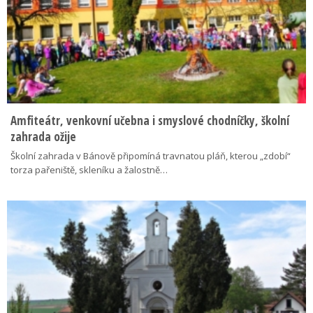
Amfiteátr, venkovní učebna i smyslové chodníčky, školní
zahrada ožije
Školní zahrada v Bánově připomíná travnatou pláň, kterou „zdobí“
torza pařeniště, skleníku a žalostně…