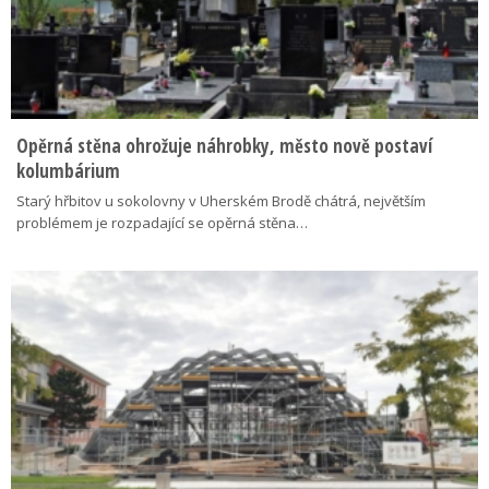
Opěrná stěna ohrožuje náhrobky, město nově postaví
kolumbárium
Starý hřbitov u sokolovny v Uherském Brodě chátrá, největším
problémem je rozpadající se opěrná stěna…