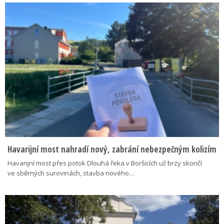
Havarijní most nahradí nový, zabrání nebezpečným kolizím
Havarijní most přes potok Dlouhá řeka v Boršicích už brzy skončí
ve sběrných surovinách, stavba nového…