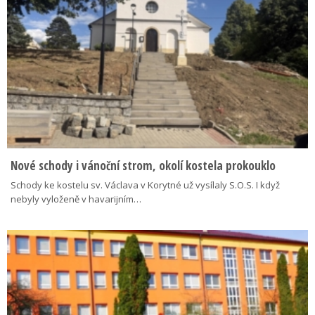
Nové schody i vánoční strom, okolí kostela prokouklo
Schody ke kostelu sv. Václava v Korytné už vysílaly S.O.S. I když
nebyly vyloženě v havarijním…