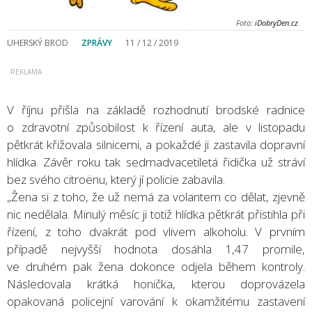
Foto:
iDobryDen.cz
UHERSKÝ BROD
ZPRÁVY
11 / 12 / 2019
V říjnu přišla na základě rozhodnutí brodské radnice
o zdravotní způsobilost k řízení auta, ale v listopadu
pětkrát křižovala silnicemi, a pokaždé ji zastavila dopravní
hlídka. Závěr roku tak sedmadvacetiletá řidička už stráví
bez svého citroënu, který jí policie zabavila.
„Žena si z toho, že už nemá za volantem co dělat, zjevně
nic nedělala. Minulý měsíc ji totiž hlídka pětkrát přistihla při
řízení, z toho dvakrát pod vlivem alkoholu. V prvním
případě nejvyšší hodnota dosáhla 1,47 promile,
ve druhém pak žena dokonce odjela během kontroly.
Následovala krátká honička, kterou doprovázela
opakovaná policejní varování k okamžitému zastavení