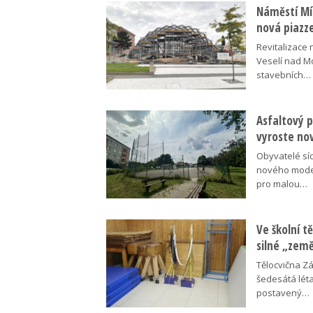
Náměstí Mír
nová piazz
Revitalizace 
Veselí nad M
stavebních…
Asfaltový p
vyroste no
Obyvatelé síd
nového moder
pro malou…
Ve školní tě
silné „zem
Tělocvična Zá
šedesátá léta
postavený…