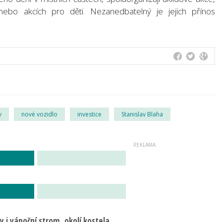
 nebo akcích pro děti. Nezanedbatelný je jejich přínos
y
nové vozidlo
investice
Stanislav Blaha
 i vánoční strom, okolí kostela