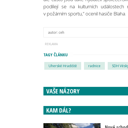
podílejí se na kulturních událostech
v požárním sportu,“ ocenil hasiče Blaha.
autor:
ceh
TAGY ČLÁNKU
Uherské Hradiště
radnice
SDH Vésk
VAŠE NÁZORY
KAM DÁL?
Nové schody