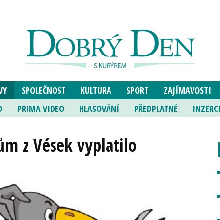
VY
SPOLEČNOST
KULTURA
SPORT
ZAJÍMAVOSTI
O
PRIMA VIDEO
HLASOVÁNÍ
PŘEDPLATNÉ
INZERC
ům z Vések vyplatilo