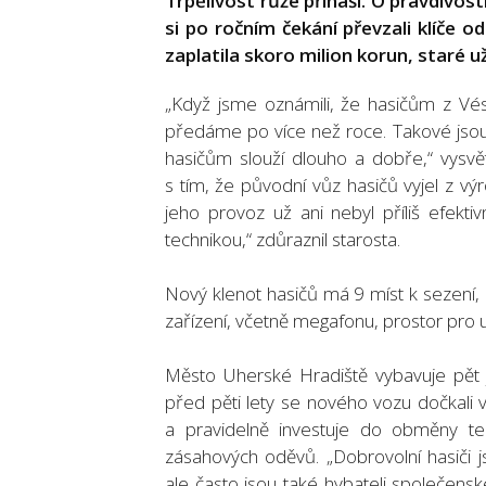
Trpělivost růže přináší. O pravdivosti
si po ročním čekání převzali klíče 
zaplatila skoro milion korun, staré 
„Když jsme oznámili, že hasičům z Vé
předáme po více než roce. Takové jsou 
hasičům slouží dlouho a dobře,“ vysvět
s tím, že původní vůz hasičů vyjel z výro
jeho provoz už ani nebyl příliš efekti
technikou,“ zdůraznil starosta.
Nový klenot hasičů má 9 míst k sezení, z
zařízení, včetně megafonu, prostor pro u
Město Uherské Hradiště vybavuje pět 
před pěti lety se nového vozu dočkali v
a pravidelně investuje do obměny tec
zásahových oděvů. „Dobrovolní hasiči 
ale často jsou také hybateli společensk