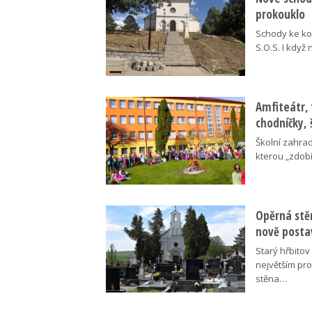
prokouklo
Schody ke kos
S.O.S. I když
Amfiteátr,
chodníčky, 
Školní zahra
kterou „zdobí
Opěrná stě
nově posta
Starý hřbito
největším pr
stěna…