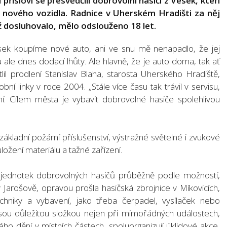
 přísloví se přesvědčili dobrovolní hasiči z Vések, kteří
od nového vozidla. Radnice v Uherském Hradišti za něj
už dosluhovalo, mělo odslouženo 18 let.
sek koupíme nové auto, ani ve snu mě nenapadlo, že jej
ale dnes dodací lhůty. Ale hlavně, že je auto doma, tak ať
lil prodlení Stanislav Blaha, starosta Uherského Hradiště,
bní linky v roce 2004. „Stále více času tak trávil v servisu,
vní. Cílem města je vybavit dobrovolné hasiče spolehlivou
ákladní požární příslušenství, výstražné světelné i zvukové
ložení materiálu a tažné zařízení.
jednotek dobrovolných hasičů průběžně podle možností,
 Jarošově, opravou prošla hasičská zbrojnice v Míkovicích,
hniky a vybavení, jako třeba čerpadel, vysílaček nebo
jsou důležitou složkou nejen při mimořádných událostech,
ého dění v místních částech, spoluorganizují úklidové akce,