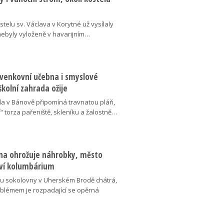
telu sv. Václava v Korytné už vysílaly
 nebyly vyloženě v havarijním…
 venkovní učebna i smyslové
školní zahrada ožije
da v Bánově připomíná travnatou pláň,
“ torza pařeniště, skleníku a žalostně…
na ohrožuje náhrobky, město
ví kolumbárium
v u sokolovny v Uherském Brodě chátrá,
oblémem je rozpadající se opěrná