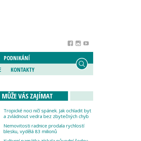
PODNIKÁNÍ
E
KONTAKTY
MŮŽE VÁS ZAJÍMAT
Tropické noci ničí spánek. Jak ochladit byt
a zvládnout vedra bez zbytečných chyb
Nemovitosti radnice prodala rychlostí
blesku, vydělá 83 milionů
Kulturní památka získala původní šedou