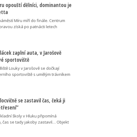
u opouští dělníci, dominantou je
etta
náměstí Míru míří do finále. Centrum
oravou získá po patnácti letech
lácek zaplní auta, v Jarošově
vé sportoviště
liště Louky v Jarošově se dočkají
ního sportoviště s umělým trávníkem
locvičně se zastavil čas, čeká ji
ětřesení“
kladní školy v Hluku připomíná
, čas se tady jakoby zastavil… Objekt