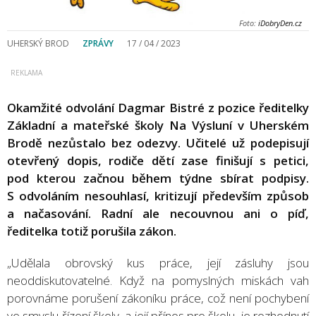
Foto:
iDobryDen.cz
UHERSKÝ BROD
ZPRÁVY
17 / 04 / 2023
Okamžité odvolání Dagmar Bistré z pozice ředitelky
Základní a mateřské školy Na Výsluní v Uherském
Brodě nezůstalo bez odezvy. Učitelé už podepisují
otevřený dopis, rodiče dětí zase finišují s petici,
pod kterou začnou během týdne sbírat podpisy.
S odvoláním nesouhlasí, kritizují především způsob
a načasování. Radní ale necouvnou ani o píď,
ředitelka totiž porušila zákon.
„Udělala obrovský kus práce, její zásluhy jsou
neoddiskutovatelné. Když na pomyslných miskách vah
porovnáme porušení zákoníku práce, což není pochybení
ve smyslu řízení školy, a její přínos pro školu, je rozhodnutí