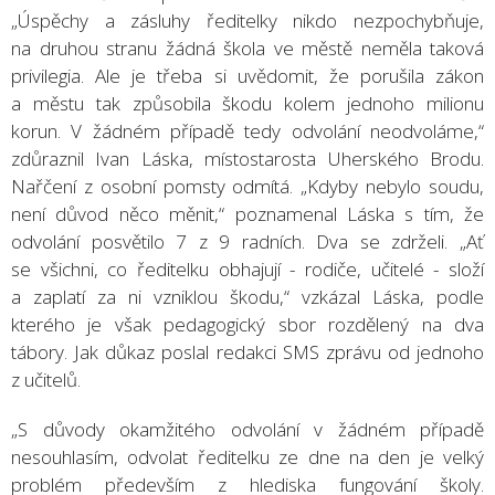
„Úspěchy a zásluhy ředitelky nikdo nezpochybňuje,
na druhou stranu žádná škola ve městě neměla taková
privilegia. Ale je třeba si uvědomit, že porušila zákon
a městu tak způsobila škodu kolem jednoho milionu
korun. V žádném případě tedy odvolání neodvoláme,“
zdůraznil Ivan Láska, místostarosta Uherského Brodu.
Nařčení z osobní pomsty odmítá. „Kdyby nebylo soudu,
není důvod něco měnit,“ poznamenal Láska s tím, že
odvolání posvětilo 7 z 9 radních. Dva se zdrželi. „Ať
se všichni, co ředitelku obhajují - rodiče, učitelé - složí
a zaplatí za ni vzniklou škodu,“ vzkázal Láska, podle
kterého je však pedagogický sbor rozdělený na dva
tábory. Jak důkaz poslal redakci SMS zprávu od jednoho
z učitelů.
„S důvody okamžitého odvolání v žádném případě
nesouhlasím, odvolat ředitelku ze dne na den je velký
problém především z hlediska fungování školy.