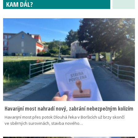
KAM DÁL?
Havarijní most nahradí nový, zabrání nebezpečným kolizím
Havarijní most přes potok Dlouhá řeka v Boršicích už brzy skončí
ve sběrných surovinách, stavba nového…