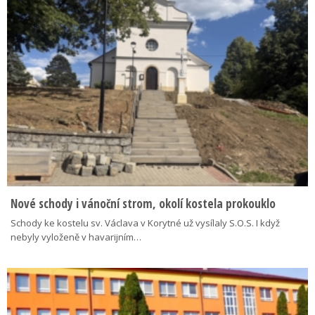
Nové schody i vánoční strom, okolí kostela prokouklo
Schody ke kostelu sv. Václava v Korytné už vysílaly S.O.S. I když
nebyly vyloženě v havarijním…