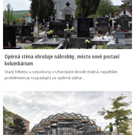
Opěrná stěna ohrožuje náhrobky, město nově postaví
kolumbárium
Starý hřbitov u sokolovny v Uherském Brodě chátrá, největším
problémem je rozpadající se opěrná stěna…