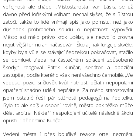
veřejnosti ale chápe. „Místostarosta Ivan Láska se už
dávno před loňskými volbami nechal slyšet, že s Bistrou
zatočí, takže to lidé vnímají spíš jako pomstu, než jako
důsledek prohraného soudu o neplatnost výpovědi.
Město asi mělo právo krok udělat, ale nezvolilo zrovna
nejcitlivější formu ani načasování. Škola jinak funguje skvěle,
kdyby byla vůle se stávající ředitelkou pokračovat, stačilo
se domluvit třeba na částečném splácení způsobené
škody,“ reagoval Patrik Kunčar, senátor a opoziční
zastupitel, podle kterého však není všechno černobílé. „Ve
vedoucí pozici si člověk kvůli nutnosti dělat i nepopulární
opatření snadno udělá nepřátele. Za mého starostování
jsem ostatně řešil pár stížností pedagogů na ředitelku.
Bylo to ale spíš v osobní rovině, město pak těžko může
dělat arbitra. Někteří nespokojení učitelé následně školu
opustili,“ připomíná Kunčar.
Vedení města i přes bouřlivé reakce ortel nezmění.