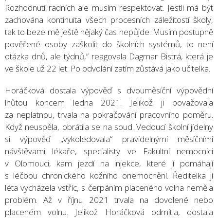
Rozhodnutí radních ale musím respektovat. Jestli má být
zachována kontinuita všech procesních záležitostí školy,
tak to beze mě ještě nějaký čas nepůjde. Musím postupně
pověřené osoby zaškolit do školních systémů, to není
otázka dnů, ale týdnů,“ reagovala Dagmar Bistrá, která je
ve škole už 22 let. Po odvolání zatím zůstává jako učitelka.
Horáčková dostala výpověď s dvouměsíční výpovědní
lhůtou koncem ledna 2021. Jelikož ji považovala
za neplatnou, trvala na pokračování pracovního poměru.
Když neuspěla, obrátila se na soud. Vedoucí školní jídelny
si výpověď „vykoledovala“ pravidelnými měsíčními
návštěvami lékaře, specialisty ve Fakultní nemocnici
v Olomouci, kam jezdí na injekce, které jí pomáhají
s léčbou chronického kožního onemocnění. Ředitelka jí
léta vycházela vstříc, s čerpáním placeného volna neměla
problém. Až v říjnu 2021 trvala na dovolené nebo
placeném volnu. Jelikož Horáčková odmítla, dostala