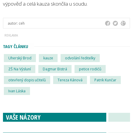
výpověď a celá kauza skončila u soudu.
autor:
ceh
TAGY ČLÁNKU
Uherský Brod
kauze
odvolání ředitelky
ZŠ Na Výsluní
Dagmar Bistrá
petice rodičů
otevřený dopis učitelů
Tereza Kánová
Patrik Kunčar
Ivan Láska
VAŠE NÁZORY