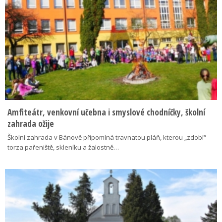
Amfiteátr, venkovní učebna i smyslové chodníčky, školní
zahrada ožije
Školní zahrada v Bánově připomíná travnatou pláň, kterou „zdobí“
torza pařeniště, skleníku a žalostně…