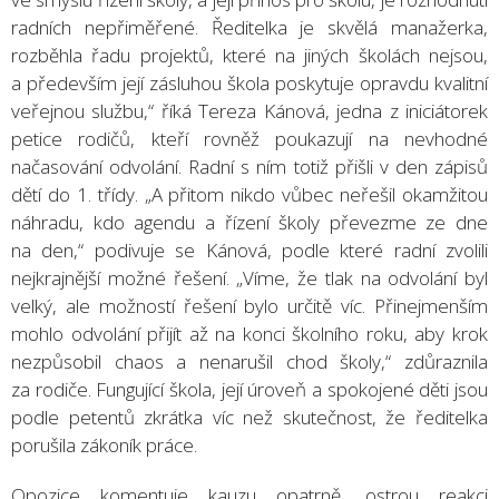
radních nepřiměřené. Ředitelka je skvělá manažerka,
rozběhla řadu projektů, které na jiných školách nejsou,
a především její zásluhou škola poskytuje opravdu kvalitní
veřejnou službu,“ říká Tereza Kánová, jedna z iniciátorek
petice rodičů, kteří rovněž poukazují na nevhodné
načasování odvolání. Radní s ním totiž přišli v den zápisů
dětí do 1. třídy. „A přitom nikdo vůbec neřešil okamžitou
náhradu, kdo agendu a řízení školy převezme ze dne
na den,“ podivuje se Kánová, podle které radní zvolili
nejkrajnější možné řešení. „Víme, že tlak na odvolání byl
velký, ale možností řešení bylo určitě víc. Přinejmenším
mohlo odvolání přijít až na konci školního roku, aby krok
nezpůsobil chaos a nenarušil chod školy,“ zdůraznila
za rodiče. Fungující škola, její úroveň a spokojené děti jsou
podle petentů zkrátka víc než skutečnost, že ředitelka
porušila zákoník práce.
Opozice komentuje kauzu opatrně, ostrou reakci