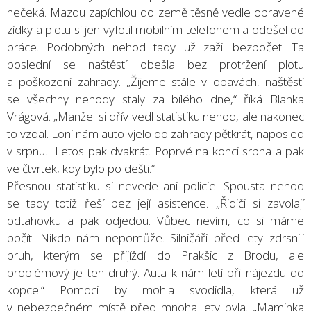
nečeká. Mazdu zapíchlou do země těsně vedle opravené
zídky a plotu si jen vyfotil mobilním telefonem a odešel do
práce. Podobných nehod tady už zažil bezpočet. Ta
poslední se naštěstí obešla bez protržení plotu
a poškození zahrady. „Žijeme stále v obavách, naštěstí
se všechny nehody staly za bílého dne,“ říká Blanka
Vrágová. „Manžel si dřív vedl statistiku nehod, ale nakonec
to vzdal. Loni nám auto vjelo do zahrady pětkrát, naposled
v srpnu. Letos pak dvakrát. Poprvé na konci srpna a pak
ve čtvrtek, kdy bylo po dešti.“
Přesnou statistiku si nevede ani policie. Spousta nehod
se tady totiž řeší bez její asistence. „Řidiči si zavolají
odtahovku a pak odjedou. Vůbec nevím, co si máme
počít. Nikdo nám nepomůže. Silničáři před lety zdrsnili
pruh, kterým se přijíždí do Prakšic z Brodu, ale
problémový je ten druhý. Auta k nám letí při nájezdu do
kopce!“ Pomoci by mohla svodidla, která už
v nebezpečném místě před mnoha lety byla. „Maminka