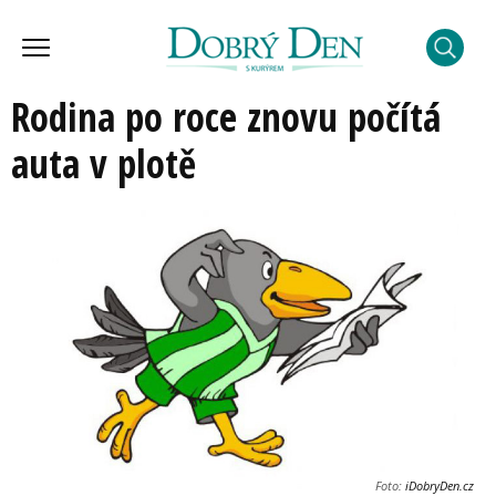
Rodina po roce znovu počítá
auta v plotě
Foto:
iDobryDen.cz