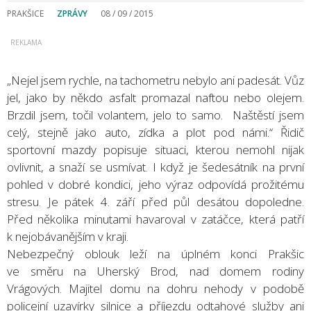
PRAKŠICE
ZPRÁVY
08 / 09 / 2015
„Nejel jsem rychle, na tachometru nebylo ani padesát. Vůz
jel, jako by někdo asfalt promazal naftou nebo olejem.
Brzdil jsem, točil volantem, jelo to samo. Naštěstí jsem
celý, stejně jako auto, zídka a plot pod námi.“ Řidič
sportovní mazdy popisuje situaci, kterou nemohl nijak
ovlivnit, a snaží se usmívat. I když je šedesátník na první
pohled v dobré kondici, jeho výraz odpovídá prožitému
stresu. Je pátek 4. září před půl desátou dopoledne.
Před několika minutami havaroval v zatáčce, která patří
k nejobávanějším v kraji.
Nebezpečný oblouk leží na úplném konci Prakšic
ve směru na Uherský Brod, nad domem rodiny
Vrágových. Majitel domu na dohru nehody v podobě
policejní uzavírky silnice a příjezdu odtahové služby ani