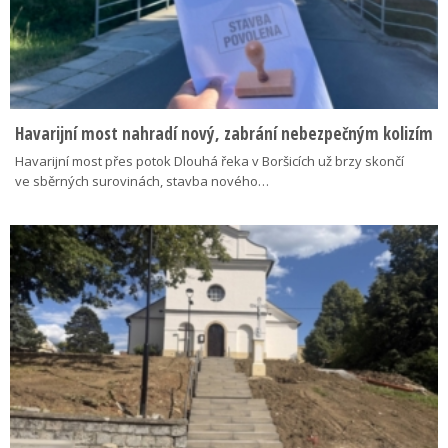
Havarijní most nahradí nový, zabrání nebezpečným kolizím
Havarijní most přes potok Dlouhá řeka v Boršicích už brzy skončí
ve sběrných surovinách, stavba nového…