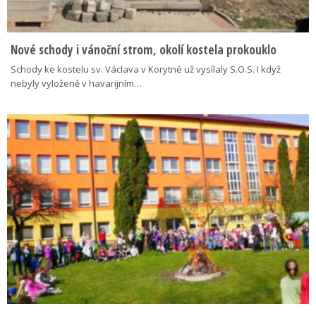
Nové schody i vánoční strom, okolí kostela prokouklo
Schody ke kostelu sv. Václava v Korytné už vysílaly S.O.S. I když
nebyly vyloženě v havarijním…