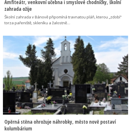
Amfiteátr, venkovní učebna i smyslové chodníčky, školní
zahrada ožije
Školní zahrada v Bánově připomíná travnatou pláň, kterou „zdobí“
torza pařeniště, skleníku a žalostně…
Opěrná stěna ohrožuje náhrobky, město nově postaví
kolumbárium