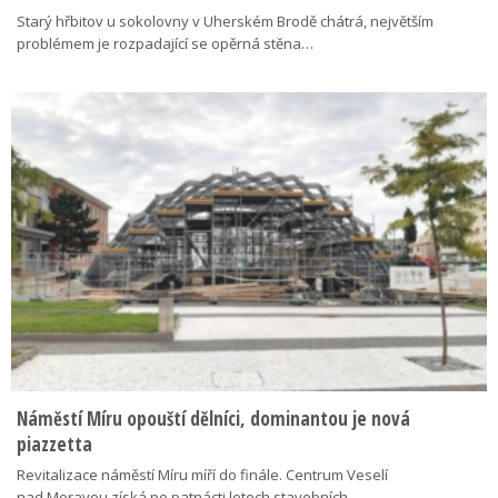
Starý hřbitov u sokolovny v Uherském Brodě chátrá, největším
problémem je rozpadající se opěrná stěna…
Náměstí Míru opouští dělníci, dominantou je nová
piazzetta
Revitalizace náměstí Míru míří do finále. Centrum Veselí
nad Moravou získá po patnácti letech stavebních…