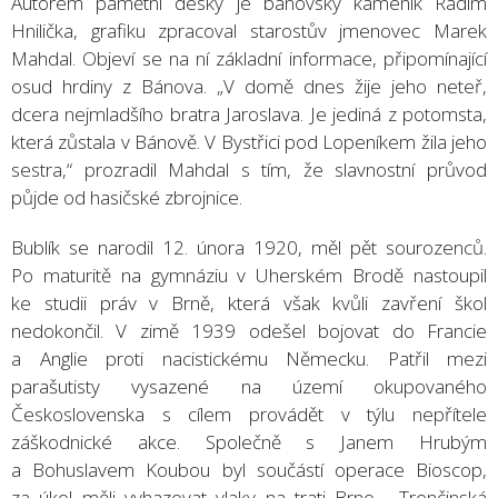
Autorem pamětní desky je bánovský kameník Radim
Hnilička, grafiku zpracoval starostův jmenovec Marek
Mahdal. Objeví se na ní základní informace, připomínající
osud hrdiny z Bánova. „V domě dnes žije jeho neteř,
dcera nejmladšího bratra Jaroslava. Je jediná z potomsta,
která zůstala v Bánově. V Bystřici pod Lopeníkem žila jeho
sestra,“ prozradil Mahdal s tím, že slavnostní průvod
půjde od hasičské zbrojnice.
Bublík se narodil 12. února 1920, měl pět sourozenců.
Po maturitě na gymnáziu v Uherském Brodě nastoupil
ke studii práv v Brně, která však kvůli zavření škol
nedokončil. V zimě 1939 odešel bojovat do Francie
a Anglie proti nacistickému Německu. Patřil mezi
parašutisty vysazené na území okupovaného
Československa s cílem provádět v týlu nepřítele
záškodnické akce. Společně s Janem Hrubým
a Bohuslavem Koubou byl součástí operace Bioscop,
za úkol měli vyhazovat vlaky na trati Brno - Trenčinská