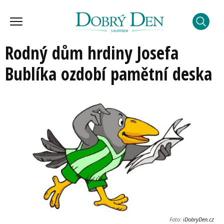
Rodný dům hrdiny Josefa
Bublíka ozdobí pamětní deska
Foto:
iDobryDen.cz