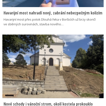
Havarijní most nahradí nový, zabrání nebezpečným kolizím
Havarijní most přes potok Dlouhá řeka v Boršicích už brzy skončí
ve sběrných surovinách, stavba nového…
Nové schody i vánoční strom, okolí kostela prokouklo