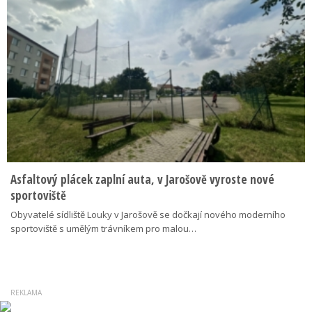
Asfaltový plácek zaplní auta, v Jarošově vyroste nové
sportoviště
Obyvatelé sídliště Louky v Jarošově se dočkají nového moderního
sportoviště s umělým trávníkem pro malou…