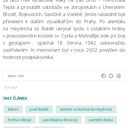
Teplá a provádět sabotáže ve zbrojovkách v Uherském
Brodě, Bojkovicích, Slavičíně a Vsetíně. Jenže následně byli
převeleni k dalším výsadkářům do Prahy. Po atentátu
na Heydricha se Bublík ukrýval spolu s ostatními hrdiny
v pravoslavném kostele sv. Cyrila a Metoděje, kde po boji
s gestapem spáchal 18. června 1942 sebevraždu
zastřelením. In memoriam byl v roce 2002 povýšen do
hodnosti podplukovníka.
autor:
ceh
TAGY ČLÁNKU
Bánov
Josef Bublík
atentán na Reinharda Heydricha
hrdina odboje
paraskupina Bioscop
pamětní deska