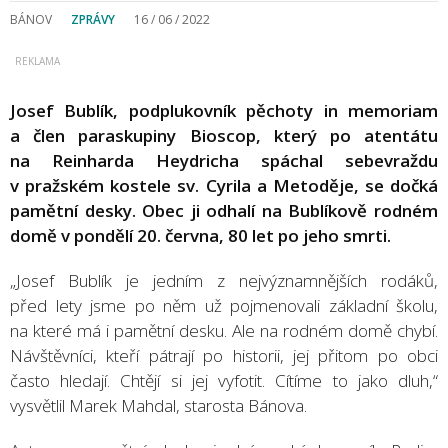
BÁNOV
ZPRÁVY
16 / 06 / 2022
Josef Bublík, podplukovník pěchoty in memoriam
a člen paraskupiny Bioscop, který po atentátu
na Reinharda Heydricha spáchal sebevraždu
v pražském kostele sv. Cyrila a Metoděje, se dočká
pamětní desky. Obec ji odhalí na Bublíkově rodném
domě v pondělí 20. června, 80 let po jeho smrti.
„Josef Bublík je jedním z nejvýznamnějších rodáků,
před lety jsme po něm už pojmenovali základní školu,
na které má i pamětní desku. Ale na rodném domě chybí.
Návštěvníci, kteří pátrají po historii, jej přitom po obci
často hledají. Chtějí si jej vyfotit. Cítíme to jako dluh,“
vysvětlil Marek Mahdal, starosta Bánova.