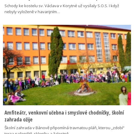
Schody ke kostelu sv. Václava v Korytné už vysílaly S.O.S. I když
nebyly vyloženě v havarijním…
Amfiteátr, venkovní učebna i smyslové chodníčky, školní
zahrada ožije
Školní zahrada v Bánově připomíná travnatou pláň, kterou „zdobí“
torza pařeniště, skleníku a žalostně…