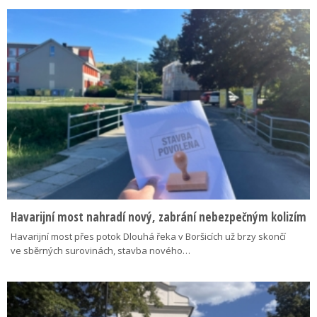
Havarijní most nahradí nový, zabrání nebezpečným kolizím
Havarijní most přes potok Dlouhá řeka v Boršicích už brzy skončí
ve sběrných surovinách, stavba nového…