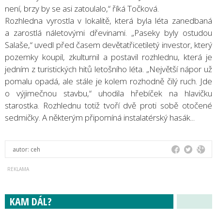
není, brzy by se asi zatoulalo,“ říká Točková.
Rozhledna vyrostla v lokalitě, která byla léta zanedbaná
a zarostlá náletovými dřevinami. „Paseky byly ostudou
Salaše,“ uvedl před časem devětatřicetiletý investor, který
pozemky koupil, zkulturnil a postavil rozhlednu, která je
jedním z turistických hitů letošního léta. „Největší nápor už
pomalu opadá, ale stále je kolem rozhodně čilý ruch. Jde
o výjimečnou stavbu,“ uhodila hřebíček na hlavičku
starostka. Rozhlednu totiž tvoří dvě proti sobě otočené
sedmičky. A některým připomíná instalatérský hasák...
autor:
ceh
KAM DÁL?