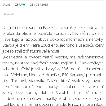
SALAŠ
ZPRÁVY
21 / 08 / 2015
Originální rozhledna na Pasekách v Salaši je zkolaudovaná,
o víkendu oficiálně otevřela náruč návštěvníkům. Už má
i své logo a razítko, zbývá dokončit informační směrovky.
Stavba je dílem Petra Louckého, jednoho z usedlíků, který
ji bezplatně zpřístupnil veřejnosti.
„Rozhledna je dvacet metrů vysoká, má dvě vyhlídkové
terasy, na které návštěvníci vystoupají po 112 levotočivých
schodech. Čeká je výhled z výšky 386 metrů nad mořem,
uvidí Velehrad, Uherské Hradiště, Bílé Karpaty,“ prozradila
Jitka Točková, starostka Salaše, která však s výstavbou
nemá nic společného. Loucký ji zaplatil zcela z vlastní
kapsy, bez koruny dotace. Vyrobil i turistická razítka
a dokončuje směrové tabulky v obci. „Razítko s logem
rozhledny máme na obecním úřadě. Jelikož nahoře nikdo