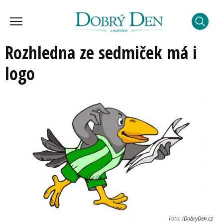
Rozhledna ze sedmiček má i
logo
Foto:
iDobryDen.cz