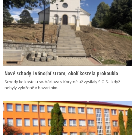
Nové schody i vánoční strom, okolí kostela prokouklo
Schody ke kostelu sv. Václava v Korytné už vysílaly S.O.S. I když
nebyly vyloženě v havarijním…