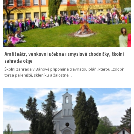
Amfiteátr, venkovní učebna i smyslové chodníčky, školní
zahrada ožije
Školní zahrada v Bánově připomíná travnatou pláň, kterou „zdobí“
torza pařeniště, skleníku a žalostně…