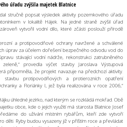
ého úřadu zvýšila majetek Blatnice
al stručně popsat výsledek aktivity pozemkového úřadu
onínkem v lokalitě Hájek. Na jedné straně zvýšil úřad
oveň vytvořil vodní dílo, které zčásti poslouží přírodě
otierozní a protipovodňové ochrany navržené a schválené
ých úprav za účelem dořešení bezpečného odvodu vod do
úpravu stávající vodní nádrže, rekonstrukci zatrubněného
zeleně,“ provedla výčet stavby Jaroslava Výstupová
 připomněla, že projekt navazuje na předchozí aktivity.
stavbu protipovodňových a protierozních opatření
hranky a Floriánky I, jež byla realizována v roce 2006,“
ájku úhledné jezírko, nad kterým se rozkládá mokřad. Obě
etku obce, kde o jejich využití má starosta Blatnice Josef
o předáme do užívání místním rybářům, kteří zde vytvoří
 děti. Ryby budou vysazeny již v příštím roce a převládat