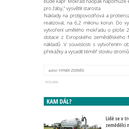
bude kapr. Mokřad naopak napomůže ek
pro žáby,“ vysvětlil starosta.
Náklady na protipovodňová a protierozn
realizoval, na 6,2 milionu korun. Do
vytvoření umělého mokřadu o ploše 2
dotace z Evropského zemědělského fon
nákladů. V souvislosti s vytvořením 
překážky a vysadit téměř stovku stromů
autor:
HYNEK ZDENĚK
KAM DÁL?
Lidé se v t
zemědělci n