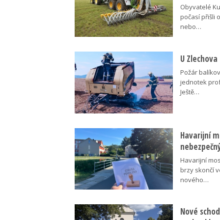
Obyvatelé Ku
počasí přišli 
nebo…
U Zlechova 
Požár balíko
jednotek pro
Ještě…
Havarijní m
nebezpečný
Havarijní mos
brzy skončí 
nového…
Nové schody