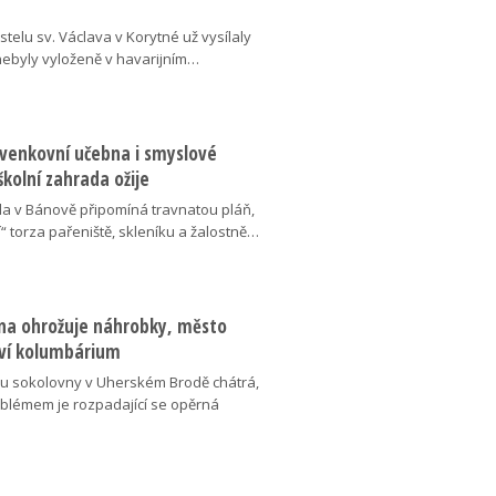
telu sv. Václava v Korytné už vysílaly
 nebyly vyloženě v havarijním…
 venkovní učebna i smyslové
školní zahrada ožije
da v Bánově připomíná travnatou pláň,
“ torza pařeniště, skleníku a žalostně…
na ohrožuje náhrobky, město
ví kolumbárium
v u sokolovny v Uherském Brodě chátrá,
oblémem je rozpadající se opěrná