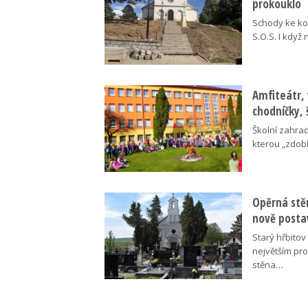
prokouklo
Schody ke kos
S.O.S. I když
Amfiteátr,
chodníčky, 
Školní zahra
kterou „zdobí
Opěrná stě
nově posta
Starý hřbito
největším pr
stěna…