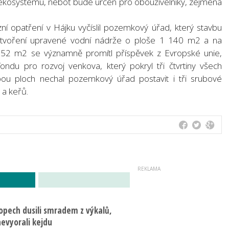
osystému, neboť bude určen pro obouživelníky, zejména
í opatření v Hájku vyčíslil pozemkový úřad, který stavbu
 vytvoření upravené vodní nádrže o ploše 1 140 m2 a na
52 m2 se významně promítl příspěvek z Evropské unie,
du pro rozvoj venkova, který pokryl tři čtvrtiny všech
obou ploch nechal pozemkový úřad postavit i tři srubové
 a keřů.
ropech dusili smradem z výkalů,
evyorali kejdu