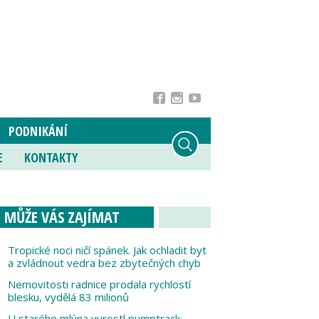
PODNIKÁNÍ
E
KONTAKTY
MŮŽE VÁS ZAJÍMAT
Tropické noci ničí spánek. Jak ochladit byt
a zvládnout vedra bez zbytečných chyb
Nemovitosti radnice prodala rychlostí
blesku, vydělá 83 milionů
U starého mlýna vyrostl pumptrack,