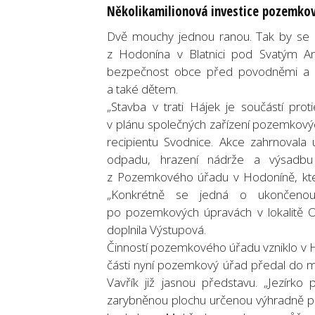
Několikamilionová investice pozemkov
Dvě mouchy jednou ranou. Tak by se d
z Hodonína v Blatnici pod Svatým Ant
bezpečnost obce před povodněmi a zár
a také dětem.
„Stavba v trati Hájek je součástí pr
v plánu společných zařízení pozemkov
recipientu Svodnice. Akce zahrnovala 
odpadu, hrazení nádrže a výsadbu 
z Pozemkového úřadu v Hodoníně, která
„Konkrétně se jedná o ukončenou 
po pozemkových úpravách v lokalitě Oc
doplnila Výstupová.
Činností pozemkového úřadu vzniklo v H
části nyní pozemkový úřad předal do maj
Vavřík již jasnou představu. „Jezírk
zarybněnou plochu určenou výhradně pro