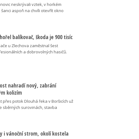
novic neskrývali vztek, v horkém
o šanci aspoň na chvíli otevřít okno
hořel balíkovač, škoda je 900 tisíc
vače u Zlechova zaměstnal šest
fesionálních a dobrovolných hasičů.
ost nahradí nový, zabrání
m kolizím
t přes potok Dlouhá řeka v Boršicích už
ve sběrných surovinách, stavba
 i vánoční strom, okolí kostela