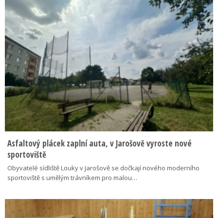
Asfaltový plácek zaplní auta, v Jarošově vyroste nové
sportoviště
Obyvatelé sídliště Louky v Jarošově se dočkají nového moderního
sportoviště s umělým trávníkem pro malou…