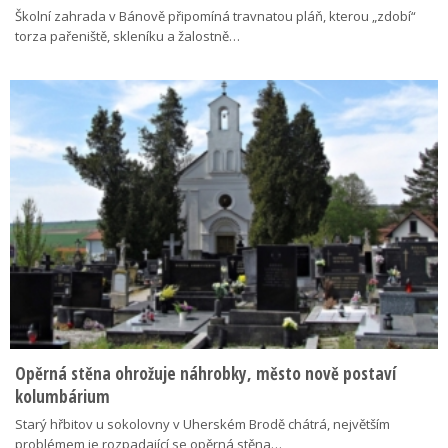
Školní zahrada v Bánově připomíná travnatou pláň, kterou „zdobí“
torza pařeniště, skleníku a žalostně…
Opěrná stěna ohrožuje náhrobky, město nově postaví
kolumbárium
Starý hřbitov u sokolovny v Uherském Brodě chátrá, největším
problémem je rozpadající se opěrná stěna…