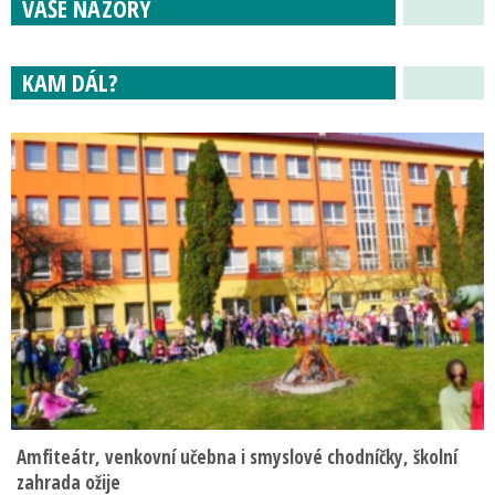
VAŠE NÁZORY
KAM DÁL?
Amfiteátr, venkovní učebna i smyslové chodníčky, školní
zahrada ožije