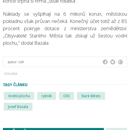
konce srpna si firma „sbalí fidlátka“.
Náklady se vyšplhají na 6 milionů korun, městskou
pokladnu však průvan nečeká. Konečný účet totiž až z 85
procent pokryje dotace z ministerstva zemědělství.
„Obyvatelé Starého Města tak získají už šestou vodní
plochu,“ dodal Bazala.
autor:
ceh
TAGY ČLÁNKU
Vodní plocha
rybník
Olší
Staré Město
Josef Bazala