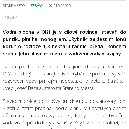
STARÉ MĚSTO
ZPRÁVY
07 / 10 / 2020
Vodní plocha v Olší je v cílové rovince, stavaři do
puntíku plní harmonogram. „Rybník“ za šest milionů
korun o rozloze 1,3 hektaru radnici předají koncem
srpna. Jeho hlavním cílem je zadržení vody v krajiny.
„Vodní plocha sousedí se stávajícím chovným rybníkem
Olší, o který se starají místní rybáři. Společně vytvoří
rezervoár vody při jejím nedostatku v potoku Salaška,“
uvedl Josef Bazala, starosta Starého Města.
Stavební práce pod bývalou cihelnou odstartovaly loni
v září a zatím probíhají podle plánu. V uplynulých dnech
dělníci usadili odtokový objekt, kterým se přebytečná
voda vrátí zpět do koryta Salašky. Když se nic nepokazí, do