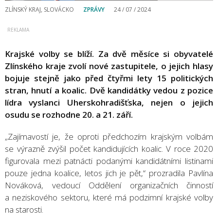
ZLÍNSKÝ KRAJ, SLOVÁCKO
ZPRÁVY
24 / 07 / 2024
Krajské volby se blíží. Za dvě měsíce si obyvatelé
Zlínského kraje zvolí nové zastupitele, o jejich hlasy
bojuje stejně jako před čtyřmi lety 15 politických
stran, hnutí a koalic. Dvě kandidátky vedou z pozice
lídra vyslanci Uherskohradišťska, nejen o jejich
osudu se rozhodne 20. a 21. září.
„Zajímavostí je, že oproti předchozím krajským volbám
se výrazně zvýšil počet kandidujících koalic. V roce 2020
figurovala mezi patnácti podanými kandidátními listinami
pouze jedna koalice, letos jich je pět,“ prozradila Pavlína
Nováková, vedoucí Oddělení organizačních činností
a neziskového sektoru, které má podzimní krajské volby
na starosti.