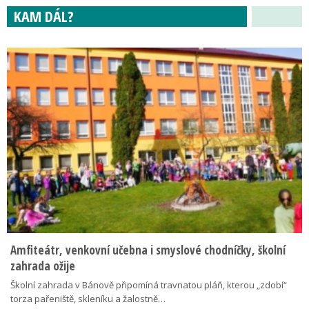
KAM DÁL?
Amfiteátr, venkovní učebna i smyslové chodníčky, školní
zahrada ožije
Školní zahrada v Bánově připomíná travnatou pláň, kterou „zdobí“
torza pařeniště, skleníku a žalostně…