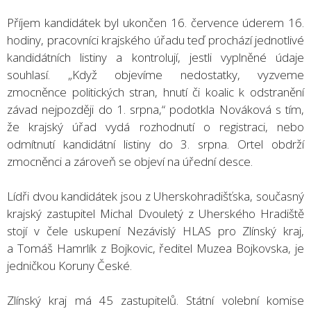
Příjem kandidátek byl ukončen 16. července úderem 16.
hodiny, pracovníci krajského úřadu teď prochází jednotlivé
kandidátních listiny a kontrolují, jestli vyplněné údaje
souhlasí. „Když objevíme nedostatky, vyzveme
zmocněnce politických stran, hnutí či koalic k odstranění
závad nejpozději do 1. srpna,“ podotkla Nováková s tím,
že krajský úřad vydá rozhodnutí o registraci, nebo
odmítnutí kandidátní listiny do 3. srpna. Ortel obdrží
zmocněnci a zároveň se objeví na úřední desce.
Lídři dvou kandidátek jsou z Uherskohradišťska, současný
krajský zastupitel Michal Dvouletý z Uherského Hradiště
stojí v čele uskupení Nezávislý HLAS pro Zlínský kraj,
a Tomáš Hamrlík z Bojkovic, ředitel Muzea Bojkovska, je
jedničkou Koruny České.
Zlínský kraj má 45 zastupitelů. Státní volební komise