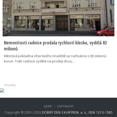
Nemovitosti radnice prodala rychlostí blesku, vydělá 83
milionů
Městská pokladna Uherského Hradiště se nafoukne o 83 milionů
korun. Tolik radnice vydělá na prodeji dvou…
|
GDPR
COPYRIGHT
Copyright © 2001-2026
DOBRÝ DEN S KURÝREM, a. s., ISSN 1213-1385