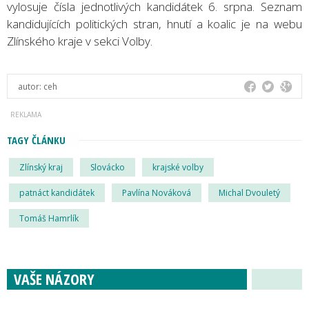
vylosuje čísla jednotlivých kandidátek 6. srpna. Seznam
kandidujících politických stran, hnutí a koalic je na webu
Zlínského kraje v sekci Volby.
autor:
ceh
TAGY ČLÁNKU
Zlínský kraj
Slovácko
krajské volby
patnáct kandidátek
Pavlína Nováková
Michal Dvouletý
Tomáš Hamrlík
VAŠE NÁZORY