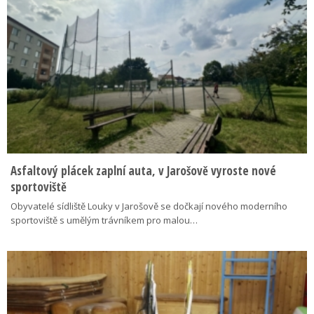
Asfaltový plácek zaplní auta, v Jarošově vyroste nové
sportoviště
Obyvatelé sídliště Louky v Jarošově se dočkají nového moderního
sportoviště s umělým trávníkem pro malou…