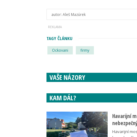
autor:
Aleš Mazúrek
TAGY ČLÁNKU
Ockovani
firmy
VAŠE NÁZORY
KAM DÁL?
Havarijní m
nebezpečný
Havarijní mos