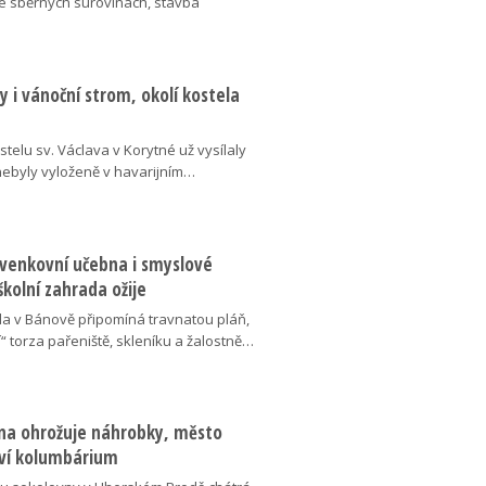
ve sběrných surovinách, stavba
 i vánoční strom, okolí kostela
telu sv. Václava v Korytné už vysílaly
 nebyly vyloženě v havarijním…
 venkovní učebna i smyslové
školní zahrada ožije
da v Bánově připomíná travnatou pláň,
“ torza pařeniště, skleníku a žalostně…
na ohrožuje náhrobky, město
ví kolumbárium