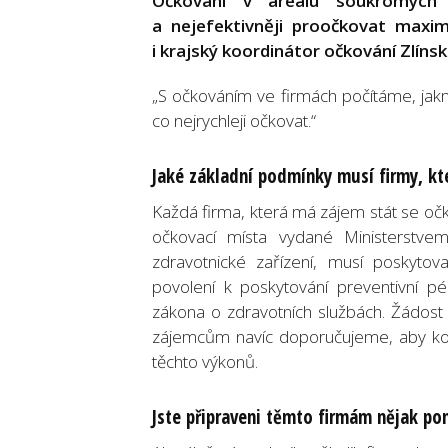
Očkování v areálu soukromých f
a nejefektivněji proočkovat maxi
i krajský koordinátor očkování Zlínsk
„S očkováním ve firmách počítáme, jakmi
co nejrychleji očkovat.“
Jaké základní podmínky musí firmy, kt
Každá firma, která má zájem stát se o
očkovací místa vydané Ministerstve
zdravotnické zařízení, musí poskytov
povolení k poskytování preventivní p
zákona o zdravotních službách. Žádost
zájemcům navíc doporučujeme, aby kont
těchto výkonů.
Jste připraveni těmto firmám nějak po