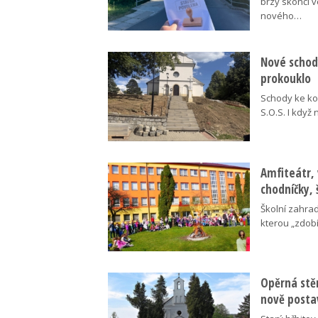
brzy skončí 
nového…
Nové schody
prokouklo
Schody ke kos
S.O.S. I když
Amfiteátr,
chodníčky, 
Školní zahra
kterou „zdobí
Opěrná stě
nově posta