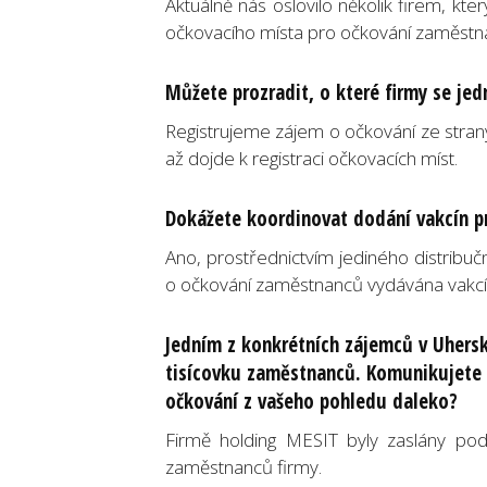
Aktuálně nás oslovilo několik firem, kt
očkovacího místa pro očkování zaměstn
Můžete prozradit, o které firmy se jed
Registrujeme zájem o očkování ze stran
až dojde k registraci očkovacích míst.
Dokážete koordinovat dodání vakcín pr
Ano, prostřednictvím jediného distribu
o očkování zaměstnanců vydávána vakcí
Jedním z konkrétních zájemců v Uhers
tisícovku zaměstnanců. Komunikujete s
očkování z vašeho pohledu daleko?
Firmě holding MESIT byly zaslány pod
zaměstnanců firmy.