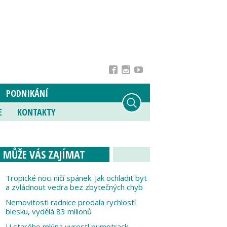
PODNIKÁNÍ
E
KONTAKTY
MŮŽE VÁS ZAJÍMAT
Tropické noci ničí spánek. Jak ochladit byt
a zvládnout vedra bez zbytečných chyb
Nemovitosti radnice prodala rychlostí
blesku, vydělá 83 milionů
U starého mlýna vyrostl pumptrack,