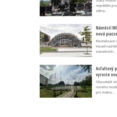
Starý hřbito
největším pr
stěna…
Náměstí Mír
nová piazz
Revitalizace 
Veselí nad M
stavebních…
Asfaltový p
vyroste no
Obyvatelé síd
nového moder
pro malou…