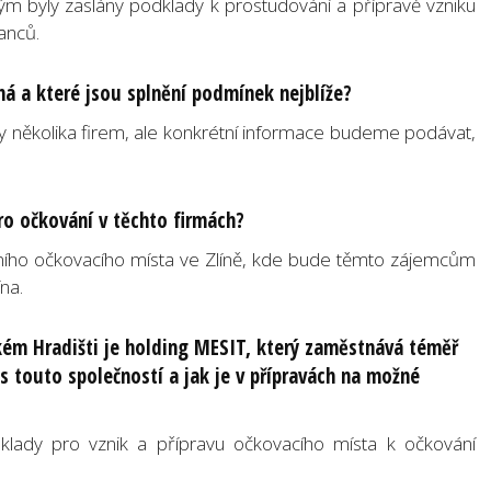
erým byly zaslány podklady k prostudování a přípravě vzniku
anců.
ná a které jsou splnění podmínek nejblíže?
y několika firem, ale konkrétní informace budeme podávat,
o očkování v těchto firmách?
čního očkovacího místa ve Zlíně, kde bude těmto zájemcům
na.
kém Hradišti je holding MESIT, který zaměstnává téměř
 touto společností a jak je v přípravách na možné
klady pro vznik a přípravu očkovacího místa k očkování