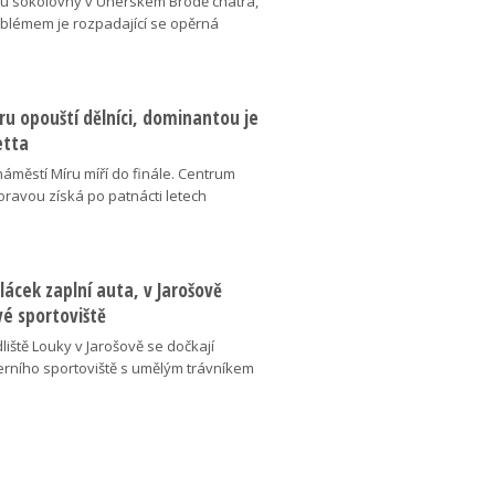
v u sokolovny v Uherském Brodě chátrá,
oblémem je rozpadající se opěrná
u opouští dělníci, dominantou je
etta
náměstí Míru míří do finále. Centrum
oravou získá po patnácti letech
lácek zaplní auta, v Jarošově
vé sportoviště
liště Louky v Jarošově se dočkají
ního sportoviště s umělým trávníkem