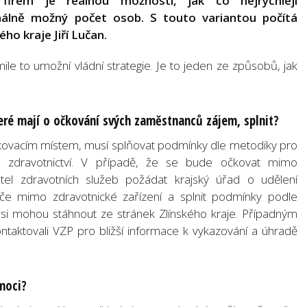
irem je reálnou možností, jak co nejrychleji
málně možný počet osob. S touto variantou počítá
ého kraje Jiří Lučan.
le to umožní vládní strategie. Je to jeden ze způsobů, jak
eré mají o očkování svých zaměstnanců zájem, splnit?
čkovacím místem, musí splňovat podmínky dle metodiky pro
m zdravotnictví. V případě, že se bude očkovat mimo
atel zdravotních služeb požádat krajský úřad o udělení
éče mimo zdravotnické zařízení a splnit podmínky podle
 si mohou stáhnout ze stránek Zlínského kraje. Případným
aktovali VZP pro bližší informace k vykazování a úhradě
moci?