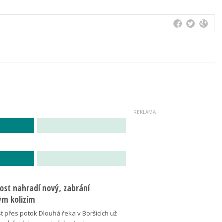
ost nahradí nový, zabrání
m kolizím
t přes potok Dlouhá řeka v Boršicích už