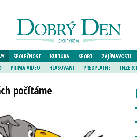
VY
SPOLEČNOST
KULTURA
SPORT
ZAJÍMAVOSTI
O
PRIMA VIDEO
HLASOVÁNÍ
PŘEDPLATNÉ
INZERC
ách počítáme