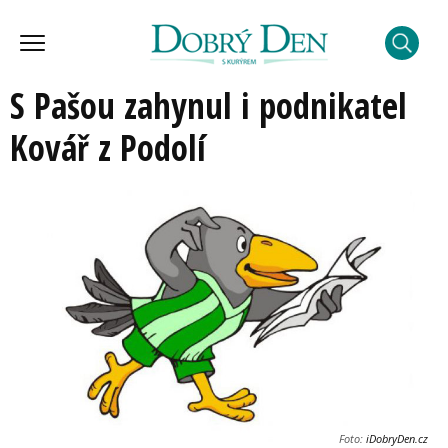
S Pašou zahynul i podnikatel
Kovář z Podolí
Foto:
iDobryDen.cz