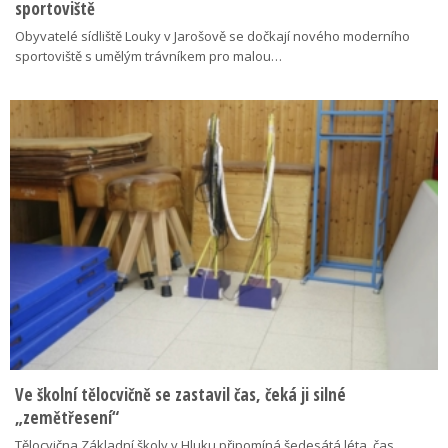
sportoviště
Obyvatelé sídliště Louky v Jarošově se dočkají nového moderního
sportoviště s umělým trávníkem pro malou…
Ve školní tělocvičně se zastavil čas, čeká ji silné
„zemětřesení“
Tělocvična Základní školy v Hluku připomíná šedesátá léta, čas