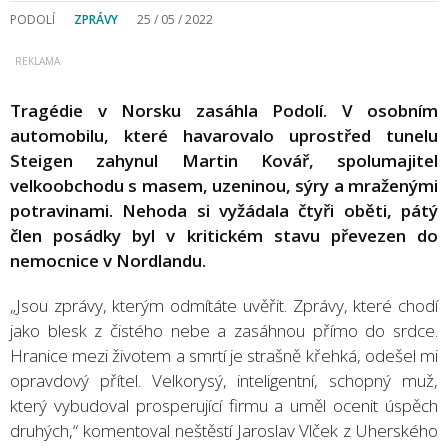
PODOLÍ
ZPRÁVY
25 / 05 / 2022
Tragédie v Norsku zasáhla Podolí. V osobním
automobilu, které havarovalo uprostřed tunelu
Steigen zahynul Martin Kovář, spolumajitel
velkoobchodu s masem, uzeninou, sýry a mraženými
potravinami. Nehoda si vyžádala čtyři oběti, pátý
člen posádky byl v kritickém stavu převezen do
nemocnice v Nordlandu.
„Jsou zprávy, kterým odmítáte uvěřit. Zprávy, které chodí
jako blesk z čistého nebe a zasáhnou přímo do srdce.
Hranice mezi životem a smrtí je strašně křehká, odešel mi
opravdový přítel. Velkorysý, inteligentní, schopný muž,
který vybudoval prosperující firmu a uměl ocenit úspěch
druhých,“ komentoval neštěstí Jaroslav Vlček z Uherského