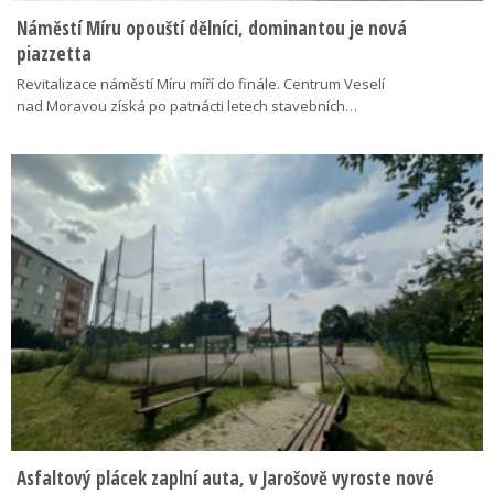
Náměstí Míru opouští dělníci, dominantou je nová
piazzetta
Revitalizace náměstí Míru míří do finále. Centrum Veselí
nad Moravou získá po patnácti letech stavebních…
Asfaltový plácek zaplní auta, v Jarošově vyroste nové