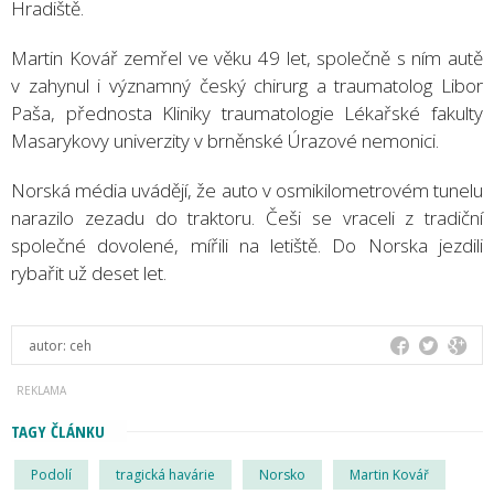
Hradiště.
Martin Kovář zemřel ve věku 49 let, společně s ním autě
v zahynul i významný český chirurg a traumatolog Libor
Paša, přednosta Kliniky traumatologie Lékařské fakulty
Masarykovy univerzity v brněnské Úrazové nemonici.
Norská média uvádějí, že auto v osmikilometrovém tunelu
narazilo zezadu do traktoru. Češi se vraceli z tradiční
společné dovolené, mířili na letiště. Do Norska jezdili
rybařit už deset let.
autor:
ceh
TAGY ČLÁNKU
Podolí
tragická havárie
Norsko
Martin Kovář