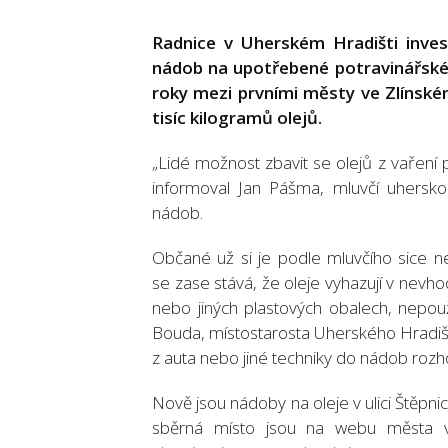
Radnice v Uherském Hradišti invest
nádob na upotřebené potravinářské ol
roky mezi prvními městy ve Zlínském
tisíc kilogramů olejů.
„Lidé možnost zbavit se olejů z vaření při
informoval Jan Pášma, mluvčí uhersko
nádob.
Občané už si je podle mluvčího sice ne
se zase stává, že oleje vyhazují v nevh
nebo jiných plastových obalech, nepouž
Bouda, místostarosta Uherského Hradiště
z auta nebo jiné techniky do nádob rozh
Nově jsou nádoby na oleje v ulici Štěpni
sběrná místo jsou na webu města 