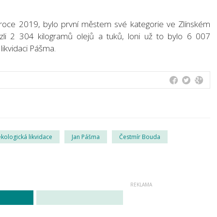
v roce 2019, bylo první městem své kategorie ve Zlínském
ezli 2 304 kilogramů olejů a tuků, loni už to bylo 6 007
likvidaci Pášma.
ekologická likvidace
Jan Pášma
Čestmír Bouda