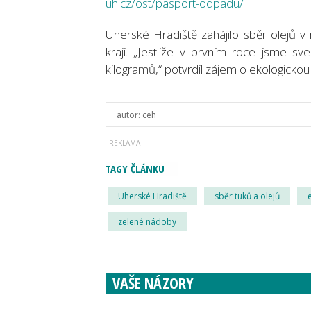
uh.cz/ost/pasport-odpadu/
Uherské Hradiště zahájilo sběr olejů 
kraji. „Jestliže v prvním roce jsme sv
kilogramů,“ potvrdil zájem o ekologickou 
autor:
ceh
TAGY ČLÁNKU
Uherské Hradiště
sběr tuků a olejů
zelené nádoby
VAŠE NÁZORY