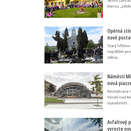
Školní zahra
kterou „zdobí
Opěrná stě
nově posta
Starý hřbito
největším pr
stěna…
Náměstí Mír
nová piazz
Revitalizace 
Veselí nad M
stavebních…
Asfaltový p
vyroste no