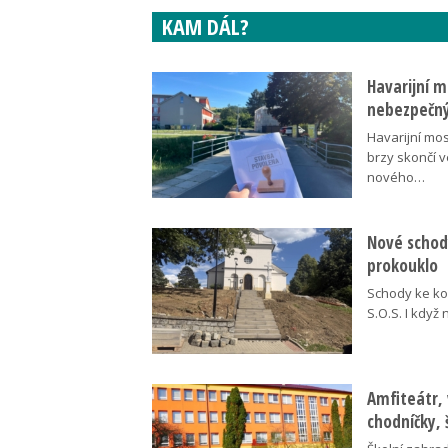
KAM DÁL?
Havarijní m
nebezpečný
Havarijní mos
brzy skončí 
nového…
Nové schody
prokouklo
Schody ke kos
S.O.S. I když
Amfiteátr,
chodníčky, 