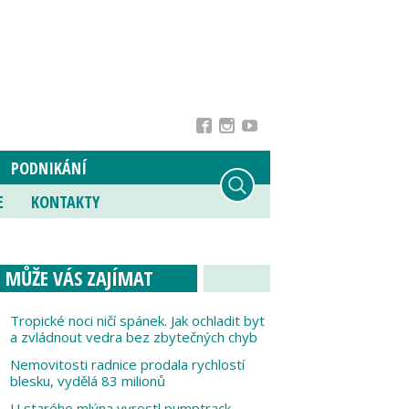
PODNIKÁNÍ
E
KONTAKTY
MŮŽE VÁS ZAJÍMAT
Tropické noci ničí spánek. Jak ochladit byt
a zvládnout vedra bez zbytečných chyb
Nemovitosti radnice prodala rychlostí
blesku, vydělá 83 milionů
U starého mlýna vyrostl pumptrack,