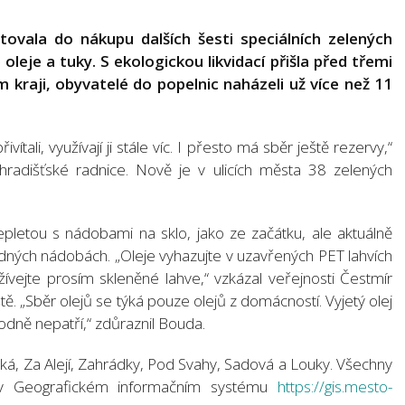
ovala do nákupu dalších šesti speciálních zelených
eje a tuky. S ekologickou likvidací přišla před třemi
 kraji, obyvatelé do popelnic naházeli už více než 11
vítali, využívají ji stále víc. I přesto má sběr ještě rezervy,“
hradišťské radnice. Nově je v ulicích města 38 zelených
pletou s nádobami na sklo, jako ze začátku, ale aktuálně
odných nádobách. „Oleje vyhazujte v uzavřených PET lahvích
ívejte prosím skleněné lahve,“ vzkázal veřejnosti Čestmír
. „Sběr olejů se týká pouze olejů z domácností. Vyjetý olej
odně nepatří,“ zdůraznil Bouda.
cká, Za Alejí, Zahrádky, Pod Svahy, Sadová a Louky. Všechny
v Geografickém informačním systému
https://gis.mesto-