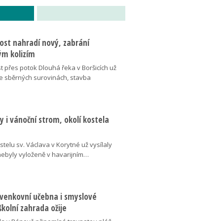
ost nahradí nový, zabrání
m kolizím
t přes potok Dlouhá řeka v Boršicích už
ve sběrných surovinách, stavba
 i vánoční strom, okolí kostela
telu sv. Václava v Korytné už vysílaly
 nebyly vyloženě v havarijním…
 venkovní učebna i smyslové
školní zahrada ožije