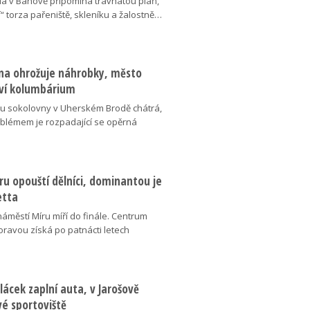
da v Bánově připomíná travnatou pláň,
“ torza pařeniště, skleníku a žalostně…
na ohrožuje náhrobky, město
ví kolumbárium
v u sokolovny v Uherském Brodě chátrá,
oblémem je rozpadající se opěrná
u opouští dělníci, dominantou je
etta
náměstí Míru míří do finále. Centrum
oravou získá po patnácti letech
lácek zaplní auta, v Jarošově
vé sportoviště