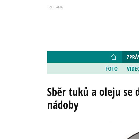
ZPRÁ
FOTO
VIDE
Sběr tuků a oleju se d
nádoby