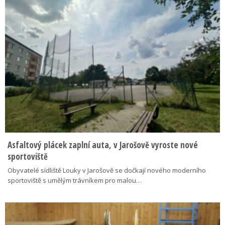
Asfaltový plácek zaplní auta, v Jarošově vyroste nové
sportoviště
Obyvatelé sídliště Louky v Jarošově se dočkají nového moderního
sportoviště s umělým trávníkem pro malou…