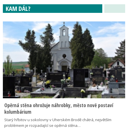
KAM DÁL?
Opěrná stěna ohrožuje náhrobky, město nově postaví
kolumbárium
Starý hřbitov u sokolovny v Uherském Brodě chátrá, největším
problémem je rozpadající se opěrná stěna…