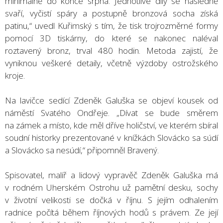
minimálně do konce srpna. Jednotlivé díly se následně
svaří, vyčistí spáry a postupně bronzová socha získá
patinu,“ uvedl Kuřimský s tím, že tisk trojrozměrné formy
pomocí 3D tiskárny, do které se nakonec naléval
roztavený bronz, trval 480 hodin. Metoda zajistí, že
vyniknou veškeré detaily, včetně výzdoby ostrožského
kroje.
Na lavičce sedící Zdeněk Galuška se objeví kousek od
náměstí Svatého Ondřeje. „Dívat se bude směrem
na zámek a místo, kde měl dříve holičství, ve kterém sbíral
soudní historky prezentované v knížkách Slovácko sa súdí
a Slovácko sa nesúdí,“ připomněl Bravený.
Spisovatel, malíř a lidový vypravěč Zdeněk Galuška má
v rodném Uherském Ostrohu už pamětní desku, sochy
v životní velikosti se dočká v říjnu. S jejím odhalením
radnice počítá během říjnových hodů s právem. Ze její