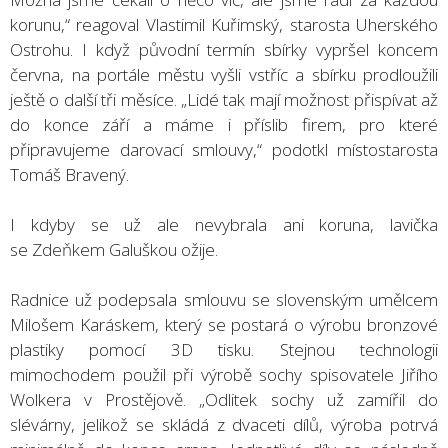
korunu,“ reagoval Vlastimil Kuřimský, starosta Uherského
Ostrohu. I když původní termín sbírky vypršel koncem
června, na portále městu vyšli vstříc a sbírku prodloužili
ještě o další tři měsíce. „Lidé tak mají možnost přispívat až
do konce září a máme i příslib firem, pro které
připravujeme darovací smlouvy,“ podotkl místostarosta
Tomáš Bravený.
I kdyby se už ale nevybrala ani koruna, lavička
se Zdeňkem Galuškou ožije.
Radnice už podepsala smlouvu se slovenským umělcem
Milošem Karáskem, který se postará o výrobu bronzové
plastiky pomocí 3D tisku. Stejnou technologii
mimochodem použil při výrobě sochy spisovatele Jiřího
Wolkera v Prostějově. „Odlitek sochy už zamířil do
slévárny, jelikož se skládá z dvaceti dílů, výroba potrvá