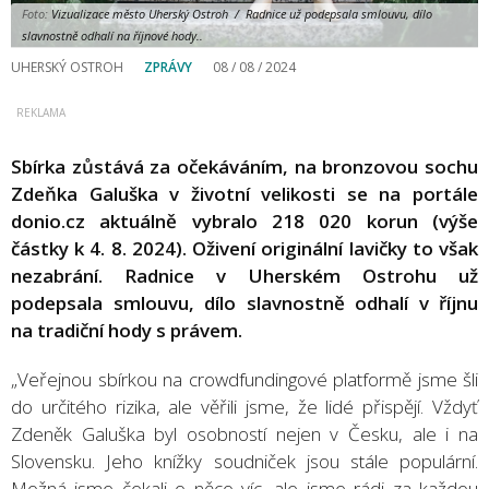
Foto:
Vizualizace město Uherský Ostroh / Radnice už podepsala smlouvu, dílo
slavnostně odhalí na říjnové hody..
UHERSKÝ OSTROH
ZPRÁVY
08 / 08 / 2024
Sbírka zůstává za očekáváním, na bronzovou sochu
Zdeňka Galuška v životní velikosti se na portále
donio.cz aktuálně vybralo 218 020 korun (výše
částky k 4. 8. 2024). Oživení originální lavičky to však
nezabrání. Radnice v Uherském Ostrohu už
podepsala smlouvu, dílo slavnostně odhalí v říjnu
na tradiční hody s právem.
„Veřejnou sbírkou na crowdfundingové platformě jsme šli
do určitého rizika, ale věřili jsme, že lidé přispějí. Vždyť
Zdeněk Galuška byl osobností nejen v Česku, ale i na
Slovensku. Jeho knížky soudniček jsou stále populární.
Možná jsme čekali o něco víc, ale jsme rádi za každou