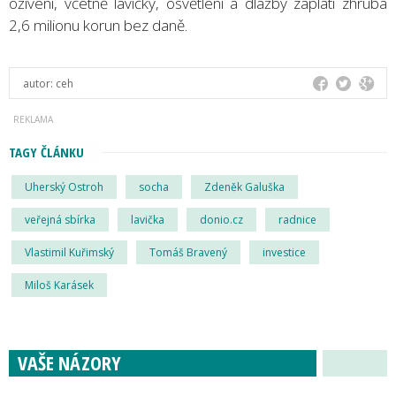
oživení, včetně lavičky, osvětlení a dlažby zaplatí zhruba
2,6 milionu korun bez daně.
autor:
ceh
TAGY ČLÁNKU
Uherský Ostroh
socha
Zdeněk Galuška
veřejná sbírka
lavička
donio.cz
radnice
Vlastimil Kuřimský
Tomáš Bravený
investice
Miloš Karásek
VAŠE NÁZORY