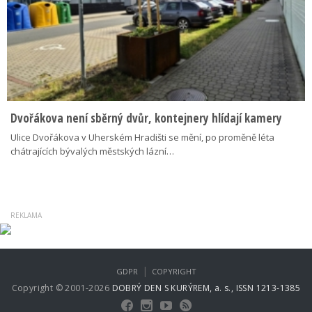
Dvořákova není sběrný dvůr, kontejnery hlídají kamery
Ulice Dvořákova v Uherském Hradišti se mění, po proměně léta
chátrajících bývalých městských lázní…
|
GDPR
COPYRIGHT
Copyright © 2001-2026
DOBRÝ DEN S KURÝREM, a. s., ISSN 1213-1385